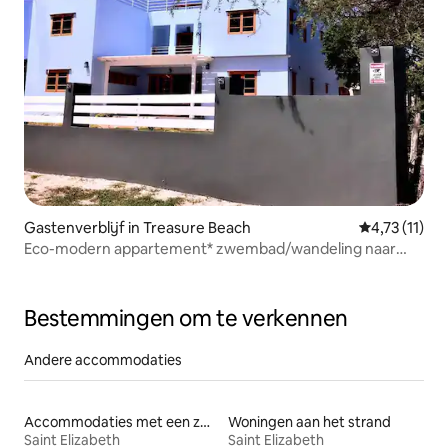
Gastenverblijf in Treasure Beach
Gemiddelde b
4,73 (11)
Eco-modern appartement* zwembad/wandeling naar
strand en JackSprat
Bestemmingen om te verkennen
Andere accommodaties
Accommodaties met een zwembad
Woningen aan het strand
Saint Elizabeth
Saint Elizabeth