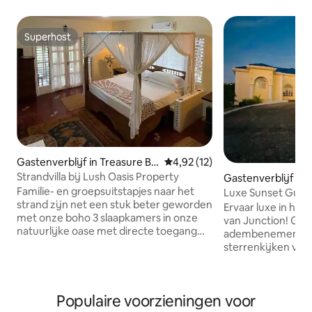
Superhost
Superhost
Gastenverblijf in Treasure Be
Gemiddelde beoordeling van 4,9
4,92 (12)
ach
Strandvilla bij Lush Oasis Property
Gastenverblijf in T
Familie- en groepsuitstapjes naar het
Luxe Sunset Gues
strand zijn net een stuk beter geworden
Mountain & Seavi
Ervaar luxe in het
met onze boho 3 slaapkamers in onze
van Junction! Gen
natuurlijke oase met directe toegang
adembenemende 
tot het strand! Deze accommodatie is
sterrenkijken vana
ideaal voor gezinnen, vrienden of
met een glas wijn.
groepen die op zoek zijn naar 3 eigen
bubbelbad van de 
slaapkamers, 1 keuken en 3 aparte
ultieme ontspanni
badkamers. Deze luxe villa omvat alle
Populaire voorzieningen voor
volledige privacy.
kamers in dit gebouw, verbonden door