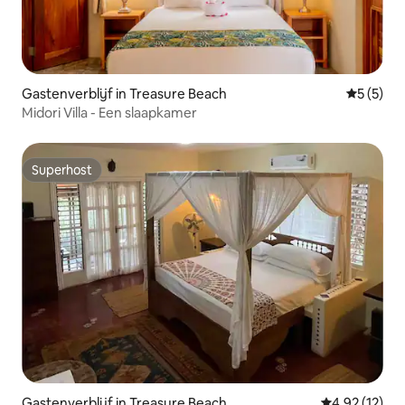
Gastenverblijf in Treasure Beach
Gemiddeld
5 (5)
Midori Villa - Een slaapkamer
Superhost
Superhost
Gastenverblijf in Treasure Beach
Gemiddelde be
4,92 (12)