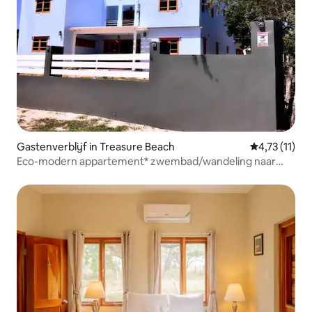
Gastenverblijf in Treasure Beach
Gemiddelde b
4,73 (11)
Eco-modern appartement* zwembad/wandeling naar
strand en JackSprat