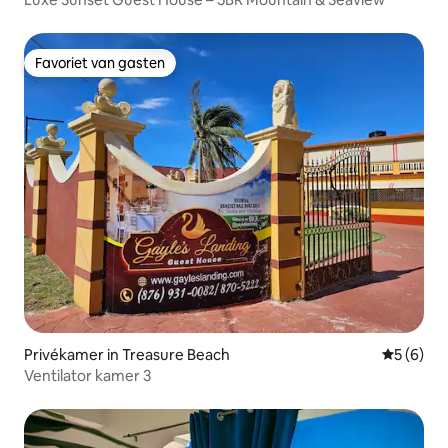
Favoriet van gasten
Favoriet van gasten
Privékamer in Treasure Beach
Gemiddeld
5 (6)
Ventilator kamer 3