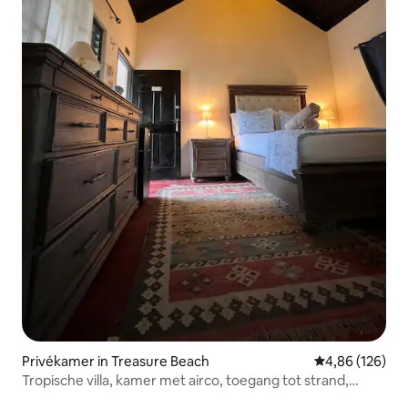
Privékamer in Treasure Beach
Gemiddelde beo
4,86 (126)
Tropische villa, kamer met airco, toegang tot strand,
zwembad en fitnessruimte