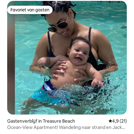
Favoriet van gasten
Favoriet van gasten
Gastenverblijf in Treasure Beach
Gemiddelde b
4,9 (21)
Ocean-View Apartment! Wandeling naar strand en Jack-
Sprat