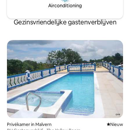
Airconditioning
Gezinsvriendelijke gastenverblijven
Privékamer in Malvern
Nieuwe ac
Nieuw