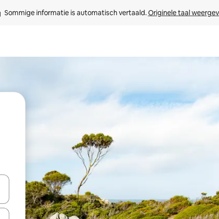
Sommige informatie is automatisch vertaald. 
Originele taal weerge
een keuze met je de pijltjestoetsen omhoog en omlaag, óf door te tik