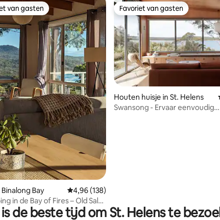
iet van gasten
Favoriet van gasten
iet van gasten
Favoriet van gasten
Houten huisje in St. Helens
Swansong - Ervaar eenvoudig
milieuvriendelijk wonen
 van 4,94 uit 5, 87 recensies
 Binalong Bay
Gemiddelde beoordeling van 4,96 uit 5, 138 r
4,96 (138)
g in de Bay of Fires – Old Salty
is de beste tijd om St. Helens te bezo