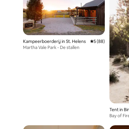
Kampeerboerderij in St. Helens
Gemiddelde beoordel
5 (88)
Martha Vale Park - De stallen
Tent in B
Bay of Fir