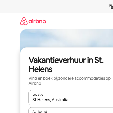
Ga
direct
naar
inhoud
Vakantieverhuur in St.
Helens
Vind en boek bijzondere accommodaties op
Airbnb
Locatie
Wanneer er suggesties beschikbaar zijn, maak je 
Aankomst