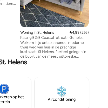
Perfect v
n intiem
huisdierv
 twee is
slechts 
je dagen
wereldbe
het
Fires.
stkust.
 achter de
je dan
Woning in St. Helens
Gemiddelde beoordeling
4,99 (256)
van dit
Kalang B & B Coastal retreat - Gehele
woning
Welkom in je ontspannende, moderne
kt om je
thuis weg van huis in de prachtige
kustplaats St Helens. Perfect gelegen in
 een
de buurt van de meest pittoreske
St. Helens
stranden van Tasmanië,
mountainbikeroutes van wereldklasse en
gerenommeerde vis- en surfplekken.
Deze rustige retraite met twee
slaapkamers is ideaal voor gezinnen,
koppels en avontuurlijke liefhebbers.
Volledig uitgeruste keuken met binnen-
en buiteneethoek, gratis Tasmaans
arkeren op het
ontbijt. Parkeergelegenheid buiten de
Airconditioning
errein
straat, afgesloten opslag voor
mountainbikes, omheinde