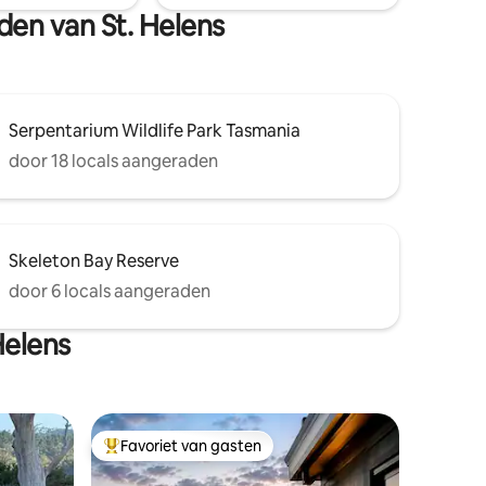
huisdiervriendelijke achtertuin.
den van St. Helens
Serpentarium Wildlife Park Tasmania
door 18 locals aangeraden
Skeleton Bay Reserve
door 6 locals aangeraden
Helens
Favoriet van gasten
Topfavoriet van gasten