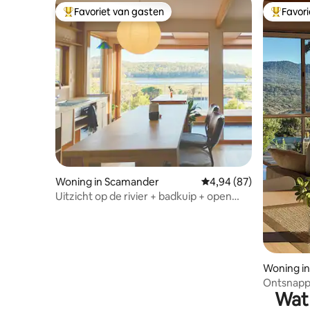
Favoriet van gasten
Favor
Topfavoriet van gasten
Topfavor
Woning in Scamander
Gemiddelde beoordeling
4,94 (87)
Uitzicht op de rivier + badkuip + open
haard + sterrenkijkhoek
Woning in
Ontsnappin
Wat 
Shack