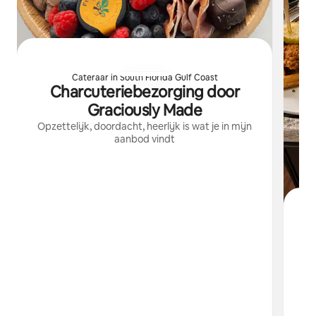
Cateraar in South Florida Gulf Coast
Charcuteriebezorging door
Graciously Made
Opzettelijk, doordacht, heerlijk is wat je in mijn
aanbod vindt
Ik 
i
v
s