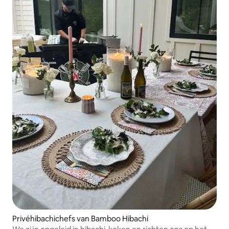
Privéhibachichefs van Bamboo Hibachi