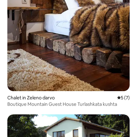
Chalet in Zeleno darvo
Gemiddeld
5 (7)
Boutique Mountain Guest House Turlashkata kushta