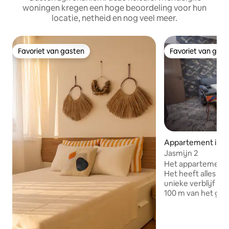
woningen kregen een hoge beoordeling voor hun
locatie, netheid en nog veel meer.
Favoriet van gasten
Favoriet van gas
Favoriet van gasten
Favoriet van gas
Appartement in S
Jasmijn 2
Het appartement l
Het heeft alles wat
unieke verblijf in 
100 m van het ge
de Opera en het t
van de voetganger
bij het openbaar 