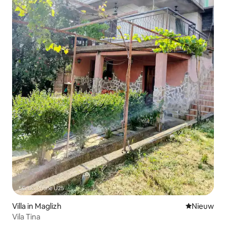
Villa in Maglizh
Nieuwe ac
Nieuw
Vila Tina