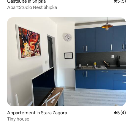
Gastsuite in Shipka
Gemiddeld
5 (5)
ApartStudio Nest Shipka
Appartement in Stara Zagora
Gemiddeld
5 (4)
Tiny house