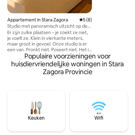
ligt op 10 minuten
appartement ligt i
Er is alles wat je n
verblijf in onze pr
Appartement in Stara Zagora
Gemiddelde beoordeling van
5 (8)
meter van Minisip
Studio met panoramisch uitzicht op de
Opera en Theater.
zonsondergang
Er zijn zulke plaatsen – je zoekt ze niet,
voetgangersgebie
je voelt ze. Klein in vierkante meters,
Park Aiazmoto. H
maar groot in gevoel. Onze studio is er
een van. Pronkt niet. Poseert niet. Het is
Populaire voorzieningen voor
gewoon leuk. Echt. Gezellig. Met een
lichte knipoog.. Er is hier geen receptie.
huisdiervriendelijke woningen in Stara
Er is zelf inchecken dat je een gevoel
Zagora Provincie
geeft van een persoonlijke sleutel tot
een plek waarvan je niet wist dat je die
had. De juiste pasvorm voor: Spontane
weekendjes weg Nacht na een lange
dag op de weg Een kleine onderbreking
van de grote realiteit Of die momenten
waarop je ergens wilt zijn... gewoon
voor jezelf
Keuken
Wifi