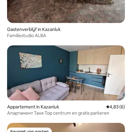
Gastenverblijf in Kazanluk
Familiestudio ALBA
Appartement in Kazanluk
Gemiddelde b
4,83 (6)
Апартамент Таня Top centrum en gratis parkeren
Favoriet van gasten