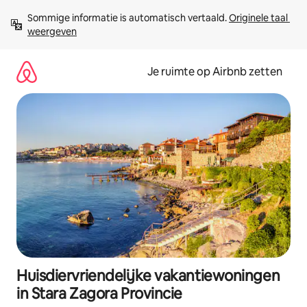
Ga
Sommige informatie is automatisch vertaald. 
Originele taal 
direct
weergeven
naar
inhoud
Je ruimte op Airbnb zetten
Huisdiervriendelijke vakantiewoningen
in Stara Zagora Provincie