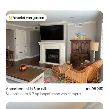
Favoriet van gasten
Topfavoriet van gasten
Appartement in Starkville
Gemiddelde be
4,98 (45)
Slaapplekken 6-7 op loopafstand van campus.