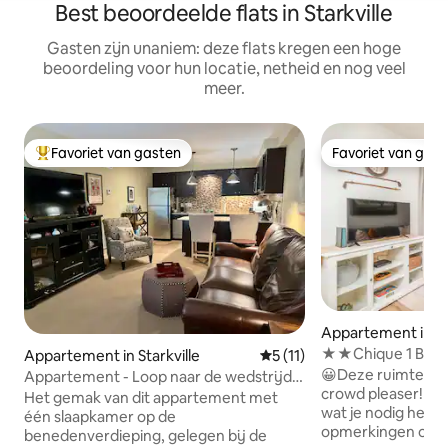
Best beoordeelde flats in Starkville
Gasten zijn unaniem: deze flats kregen een hoge
beoordeling voor hun locatie, netheid en nog veel
meer.
Favoriet van gasten
Favoriet van gas
Topfavoriet van gasten
Favoriet van gas
Appartement in Sta
★★Chique 1 BR b
Appartement in Starkville
Gemiddelde beoordeling van 
5 (11)
Comfortabel all
😀Deze ruimte is g
Appartement - Loop naar de wedstrijd
crowd pleaser! Vol
en het District!
Het gemak van dit appartement met
wat je nodig hebt. 
één slaapkamer op de
opmerkingen over
benedenverdieping, gelegen bij de