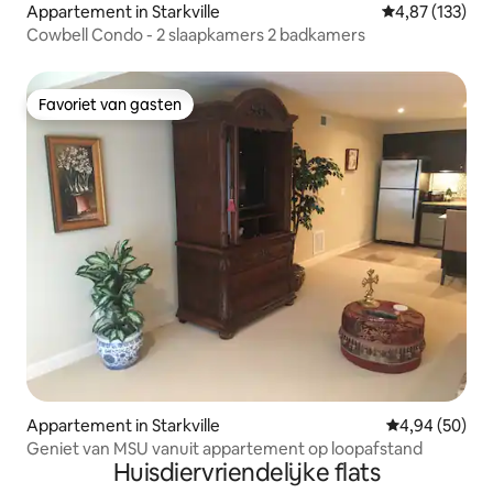
Appartement in Starkville
Gemiddelde beo
4,87 (133)
Cowbell Condo - 2 slaapkamers 2 badkamers
Favoriet van gasten
Favoriet van gasten
Appartement in Starkville
Gemiddelde be
4,94 (50)
Geniet van MSU vanuit appartement op loopafstand
Huisdiervriendelijke flats