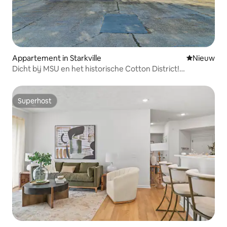
Appartement in Starkville
Nieuwe ac
Nieuw
Dicht bij MSU en het historische Cotton District!
Appartement met zwembad
Superhost
Superhost