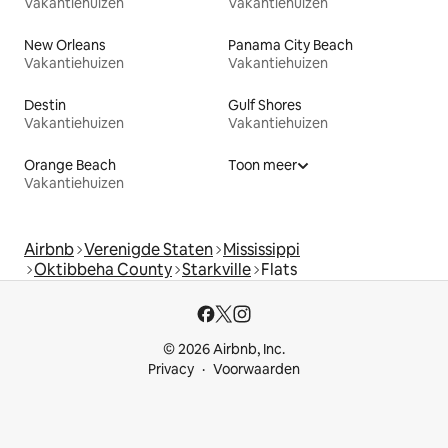
Vakantiehuizen
Vakantiehuizen
New Orleans
Panama City Beach
Vakantiehuizen
Vakantiehuizen
Destin
Gulf Shores
Vakantiehuizen
Vakantiehuizen
Orange Beach
Toon meer
Vakantiehuizen
Airbnb
Verenigde Staten
Mississippi
Oktibbeha County
Starkville
Flats
© 2026 Airbnb, Inc.
Privacy
Voorwaarden