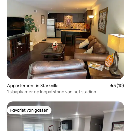
Appartement in Starkville
Gemiddelde
5 (10)
1 slaapkamer op loopafstand van het stadion
Favoriet van gasten
Favoriet van gasten