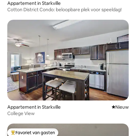
Appartement in Starkville
Cotton District Condo: beloopbare plek voor speeldag!
Appartement in Starkville
Nieuwe ac
Nieuw
College View
Favoriet van gasten
Topfavoriet van gasten