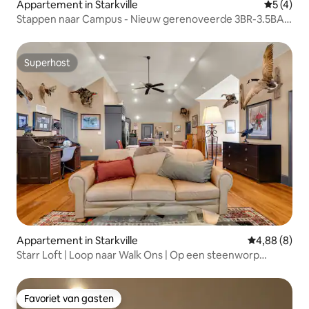
Appartement in Starkville
Gemiddeld
5 (4)
Stappen naar Campus - Nieuw gerenoveerde 3BR-3.5BA
Condo
Superhost
Superhost
Appartement in Starkville
Gemiddelde b
4,88 (8)
Starr Loft | Loop naar Walk Ons | Op een steenworp
afstand van MSU
Favoriet van gasten
Favoriet van gasten