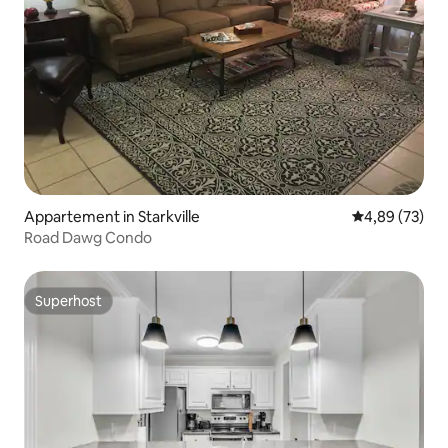
Appartement in Starkville
Gemiddelde be
4,89 (73)
Road Dawg Condo
Superhost
Superhost