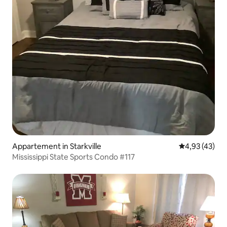
Appartement in Starkville
Gemiddelde be
4,93 (43)
Mississippi State Sports Condo #117