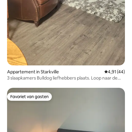
Appartement in Starkville
Gemiddelde be
4,91 (44)
3 slaapkamers Bulldog liefhebbers plaats. Loop naar de
campus!
Favoriet van gasten
Favoriet van gasten