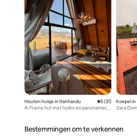
Houten huisje in Itanhandu
Gemiddelde beoorde
5 (31)
Koepel in
A-Frame hut met hydro en panoramisch
Zaca Domo
uitzicht
Bestemmingen om te verkennen