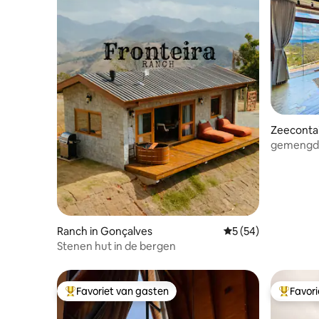
Zeecontai
ho
gemengd h
Ranch in Gonçalves
Gemiddelde beoordel
5 (54)
Stenen hut in de bergen
Favoriet van gasten
Favor
Topfavoriet van gasten
Topfavor