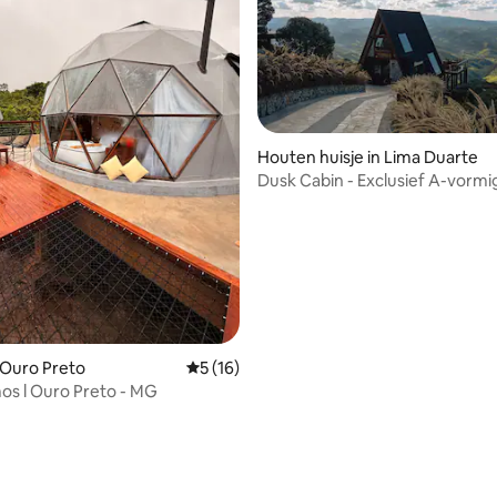
Houten huisje in Lima Duarte
Dusk Cabin - Exclusief A-vorm
huisje
ling van 5 uit 5, 31 recensies
 Ouro Preto
Gemiddelde beoordeling van 5 uit 5, 16 r
5 (16)
s l Ouro Preto - MG