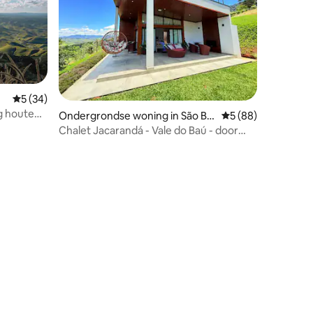
Gemiddelde beoordeling van 5 uit 5, 34 recensies
5 (34)
ig houten
Ondergrondse woning in São Be
Gemiddelde beoorde
5 (88)
nto do Sapucaí
Chalet Jacarandá - Vale do Baú - door
HospedaHost
ecensies