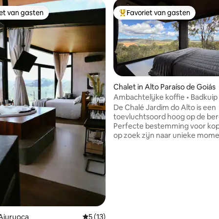
iet van gasten
Favoriet van gasten
iet van gasten
Topfavoriet van gasten
Chalet in Alto Paraíso de Goiás
Ambachtelijke koffie • Badkuip 
Panoramisch uitzicht
De Chalé Jardim do Alto is een
toevluchtsoord hoog op de ber
Perfecte bestemming voor kop
op zoek zijn naar unieke mom
privacy. Inbegrepen: Heerlijk ontbijt,
gemaakt door chef-kok Paula Pa
afstudeerde in Boulangerie aan
Cordon Bleu School. Alle brode
taarten worden in het huis gemaak
je verblijf zo speciaal maakt: •
ing van 5 uit 5, 20 recensies
Ambachtelijk ontbijt, bezorgd 
chalet (tussen 07:00 en 10:00 uu
 Aiuruoca
Gemiddelde beoordeling van 5 uit 5, 13 
5 (13)
attente host • Ongelooflijk uitzicht op de