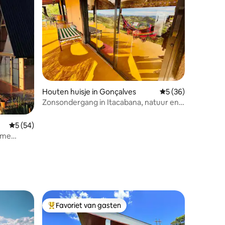
ecensies
Houten huisje in Gonçalves
Gemiddelde beoorde
5 (36)
Zonsondergang in Itacabana, natuur en
Finse sauna.
Gemiddelde beoordeling van 5 uit 5, 54 recensies
5 (54)
ame
Favoriet van gasten
Topfavoriet van gasten