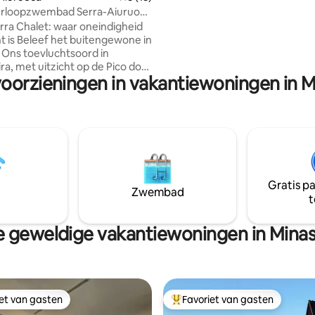
erloopzwembad Serra-Aiuruoca
zonsopgang • Volle maan en
sterrenhemel • Bad en voo
erra Chalet: waar oneindigheid
ht is Beleef het buitengewone in
 Ons toevluchtsoord in
ra, met uitzicht op de Pico do
voorzieningen in vakantiewoningen in M
 combineert design en natuur.
 ontspannende hottub,
ed en volledige keuken.
r kenmerk: badkamer met
douche en panoramisch
 De ervaring: een balkon met
op de meest epische
gang in de regio en nachten
Gratis p
Melkweg. De stilte die
Zwembad
t
id uitnodigt. Het is niet alleen
jf; het is herverbinding. Boek
ring nu.
 geweldige vakantiewoningen in Minas
iet van gasten
Favoriet van gasten
iet van gasten
Topfavoriet van gasten