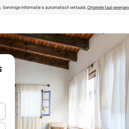
Sommige informatie is automatisch vertaald. 
Originele taal weerge
s
een keuze met je de pijltjestoetsen omhoog en omlaag, óf door te tik