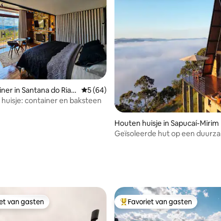
ner in Santana do Riac
Gemiddelde beoordeling van 5 uit 5, 64 r
5 (64)
uisje: container en baksteen
Houten huisje in Sapucaí-Mirim
Geïsoleerde hut op een duurz
locatie
ing van 5 uit 5, 54 recensies
iet van gasten
Favoriet van gasten
iet van gasten
Topfavoriet van gasten