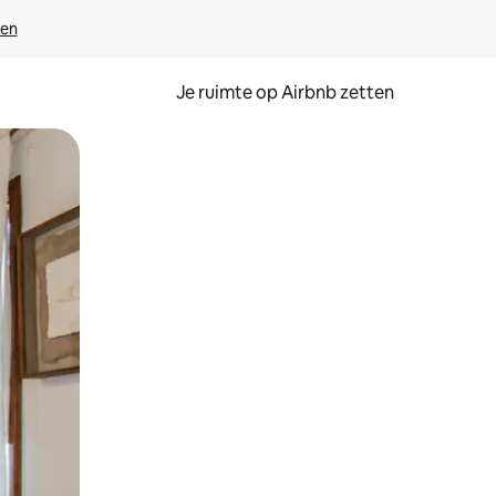
ven
Je ruimte op Airbnb zetten
ken of swipen.