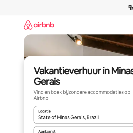
Ga
direct
naar
inhoud
Vakantieverhuur in Mina
Gerais
Vind en boek bijzondere accommodaties op
Airbnb
Locatie
Wanneer er suggesties beschikbaar zijn, maak je 
Aankomst