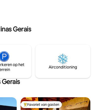
regio: generator, glasvezelinternet en
rzieningen
Starlink en 4x4 beschikbaar.
inas Gerais
arkeren op het
Airconditioning
errein
 Gerais
Favoriet van gasten
Topfavoriet van gasten