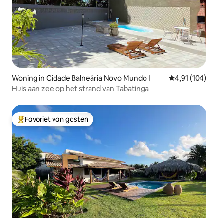
Woning in Cidade Balneária Novo Mundo I
Gemiddelde beo
4,91 (104)
Huis aan zee op het strand van Tabatinga
Favoriet van gasten
Topfavoriet van gasten