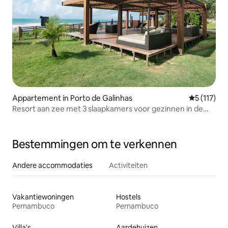
Appartement in Porto de Galinhas
Gemiddelde 
5 (117)
Resort aan zee met 3 slaapkamers voor gezinnen in de
top 1 %
Bestemmingen om te verkennen
Andere accommodaties
Activiteiten
Vakantiewoningen
Hostels
Pernambuco
Pernambuco
Villa's
Aardehuizen