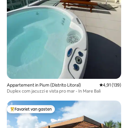
Appartement in Pium (Distrito Litoral)
Gemiddelde beo
4,91 (139)
Duplex com jacuzzi e vista pro mar - In Mare Bali
Favoriet van gasten
Topfavoriet van gasten