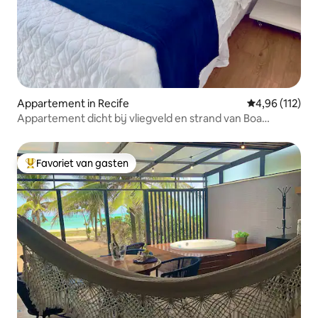
Appartement in Recife
Gemiddelde beo
4,96 (112)
Appartement dicht bij vliegveld en strand van Boa
Viagem – 6x zonder rente
Favoriet van gasten
Topfavoriet van gasten