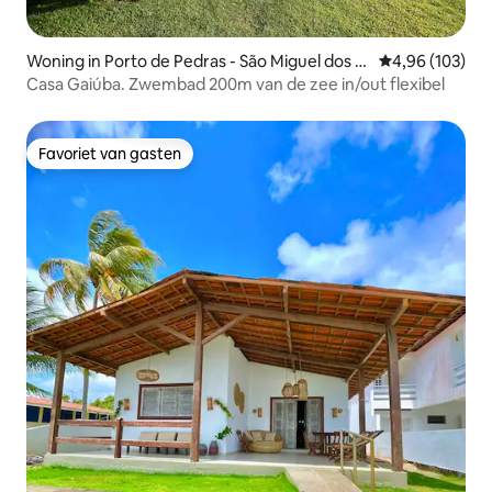
Woning in Porto de Pedras - São Miguel dos M
Gemiddelde beo
4,96 (103)
ilagres
Casa Gaiúba. Zwembad 200m van de zee in/out flexibel
Favoriet van gasten
Favoriet van gasten