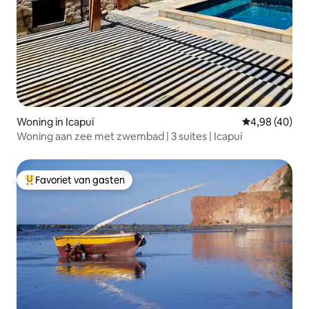
Woning in Icapuí
Gemiddelde be
4,98 (40)
Woning aan zee met zwembad | 3 suites | Icapuí
Favoriet van gasten
Topfavoriet van gasten