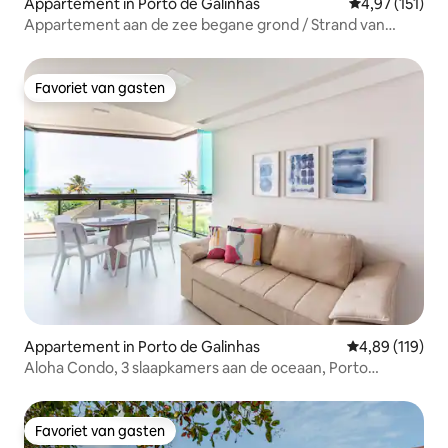
Appartement in Porto de Galinhas
Gemiddelde beo
4,97 (151)
Appartement aan de zee begane grond / Strand van
Muro Alto
Favoriet van gasten
Favoriet van gasten
Appartement in Porto de Galinhas
Gemiddelde beo
4,89 (119)
Aloha Condo, 3 slaapkamers aan de oceaan, Porto
Galinhas
Favoriet van gasten
Favoriet van gasten