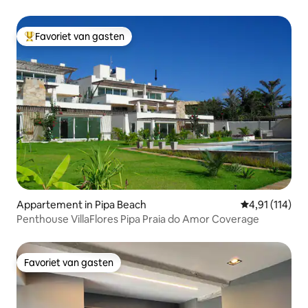
MyFlats
Favoriet van gasten
Topfavoriet van gasten
Appartement in Pipa Beach
Gemiddelde beo
4,91 (114)
Penthouse VillaFlores Pipa Praia do Amor Coverage
Favoriet van gasten
Favoriet van gasten