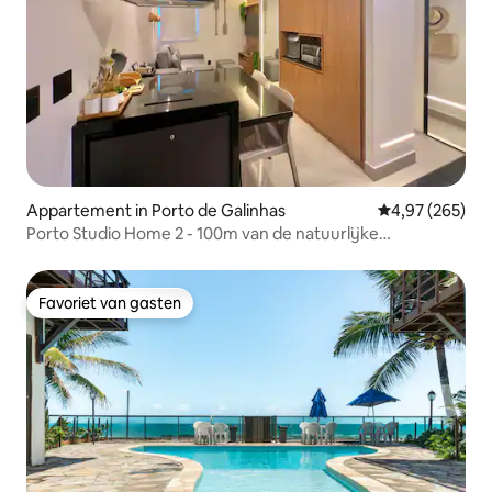
Appartement in Porto de Galinhas
Gemiddelde beo
4,97 (265)
Porto Studio Home 2 - 100m van de natuurlijke
zwembaden
Favoriet van gasten
Favoriet van gasten