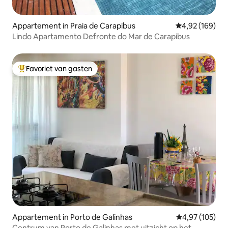
Appartement in Praia de Carapibus
Gemiddelde beo
4,92 (169)
Lindo Apartamento Defronte do Mar de Carapibus
Favoriet van gasten
Topfavoriet van gasten
Appartement in Porto de Galinhas
Gemiddelde beo
4,97 (105)
Centrum van Porto de Galinhas met uitzicht op het