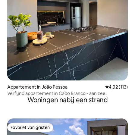
Appartement in João Pessoa
Gemiddelde beo
4,92 (113)
Verfijnd appartement in Cabo Branco - aan zee!
Woningen nabij een strand
Favoriet van gasten
Favoriet van gasten