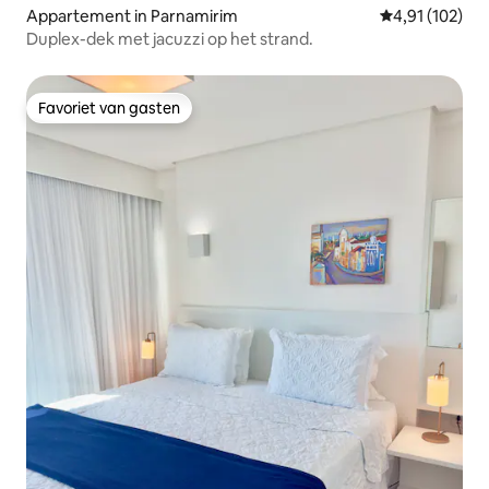
Appartement in Parnamirim
Gemiddelde beo
4,91 (102)
Duplex-dek met jacuzzi op het strand.
Favoriet van gasten
Favoriet van gasten