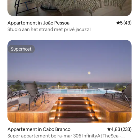
Appartement in João Pessoa
Gemiddelde
5 (43)
Studio aan het strand met privé jacuzzi!
Superhost
Superhost
Appartement in Cabo Branco
Gemiddelde beo
4,83 (233)
Super appartement beira-mar 306 InfinityAtTheSea -