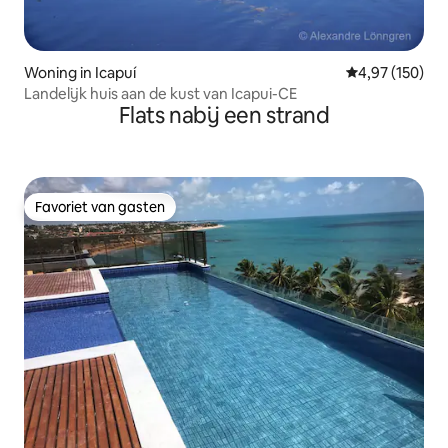
Woning in Icapuí
Gemiddelde beo
4,97 (150)
Landelijk huis aan de kust van Icapui-CE
Flats nabij een strand
Favoriet van gasten
Favoriet van gasten