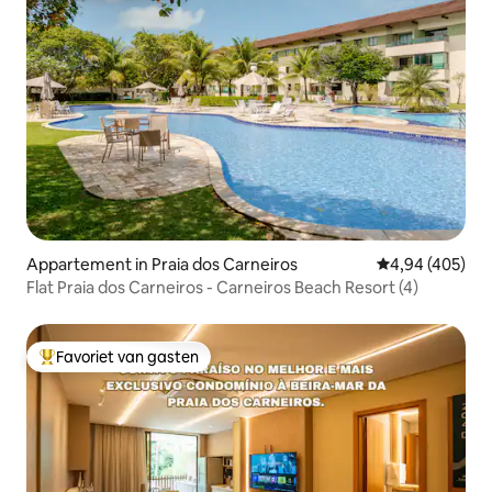
Appartement in Praia dos Carneiros
Gemiddelde beo
4,94 (405)
Flat Praia dos Carneiros - Carneiros Beach Resort (4)
Favoriet van gasten
Topfavoriet van gasten