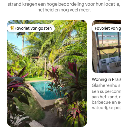
strand kregen een hoge beoordeling voor hun locatie,
netheid en nog veel meer.
Favoriet van gasten
Favoriet van gas
Topfavoriet van gasten
Favoriet van gas
Woning in Praia E
Corais
Glasherenhuis aan
Een supercomforta
aan het zand, me
barbecue en een p
natuurlijke poele
de oceaan en op s
luchthaven in Reci
kinderen en is uitg