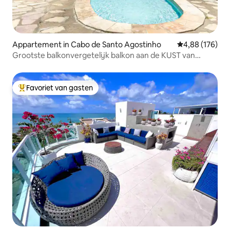
Appartement in Cabo de Santo Agostinho
Gemiddelde beo
4,88 (176)
Grootste balkonvergetelijk balkon aan de KUST van
Gaibu!
Favoriet van gasten
Topfavoriet van gasten