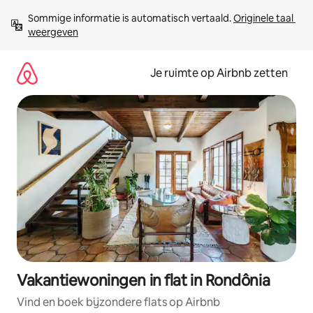
Ga
Sommige informatie is automatisch vertaald. 
Originele taal 
direct
weergeven
naar
inhoud
Je ruimte op Airbnb zetten
Vakantiewoningen in flat in Rondônia
Vind en boek bijzondere flats op Airbnb