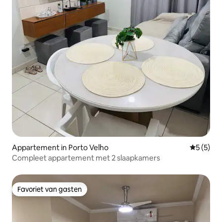
Appartement in Porto Velho
Gemiddeld
5 (5)
Compleet appartement met 2 slaapkamers
Favoriet van gasten
Favoriet van gasten