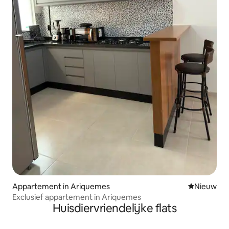
Appartement in Ariquemes
Nieuwe ac
Nieuw
Exclusief appartement in Ariquemes
Huisdiervriendelijke flats