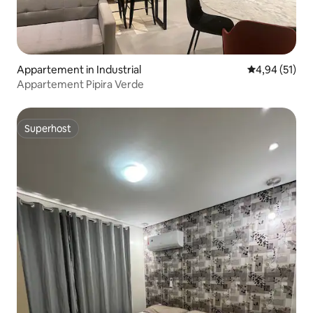
Appartement in Industrial
Gemiddelde be
4,94 (51)
Appartement Pipira Verde
Superhost
Superhost