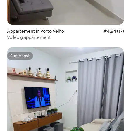
Appartement in Porto Velho
Gemiddelde be
4,94 (17)
Volledig appartement
Superhost
Superhost