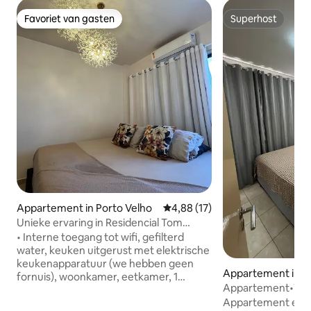
Favoriet van gasten
Superhost
Favoriet van gasten
Superhost
Appartement in Porto Velho
Gemiddelde beoordeling van 4,8
4,88 (17)
Unieke ervaring in Residencial Tom
Jobim!
• Interne toegang tot wifi, gefilterd
water, keuken uitgerust met elektrische
keukenapparatuur (we hebben geen
Appartement in N
fornuis), woonkamer, eetkamer, 1
ança
Appartement•Wifi•
slaapkamer met kingsize bed met 1
slaapkamers, woo
Appartement eenv
gedeelde badkamer ernaast, 1 complete