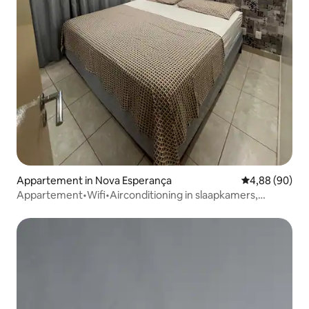
Appartement in Nova Esperança
Gemiddelde be
4,88 (90)
Appartement•Wifi•Airconditioning in slaapkamers,
woonkamer•Dichtbij markt, winkelcentrum