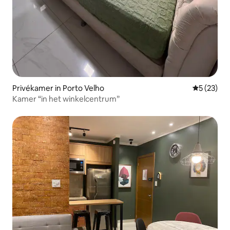
Privékamer in Porto Velho
Gemiddelde
5 (23)
Kamer “in het winkelcentrum”