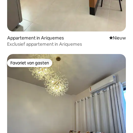
Appartement in Ariquemes
Nieuwe ac
Nieuw
Exclusief appartement in Ariquemes
Favoriet van gasten
Favoriet van gasten