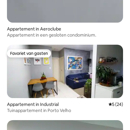
Appartement in Aeroclube
Appartement in een gesloten condominium.
Favoriet van gasten
Favoriet van gasten
Appartement in Industrial
Gemiddelde
5 (24)
Tuinappartement in Porto Velho