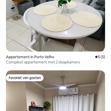
Appartement in Porto Velho
Gemiddeld
5 (5)
Compleet appartement met 2 slaapkamers
Favoriet van gasten
Favoriet van gasten