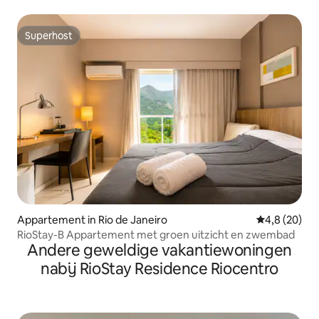
Superhost
Superhost
Appartement in Rio de Janeiro
Gemiddelde b
4,8 (20)
RioStay-B Appartement met groen uitzicht en zwembad
Andere geweldige vakantiewoningen
nabij RioStay Residence Riocentro