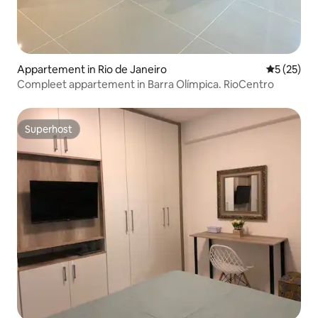
Appartement in Rio de Janeiro
Gemiddelde
5 (25)
Compleet appartement in Barra Olímpica. RioCentro
Superhost
Superhost