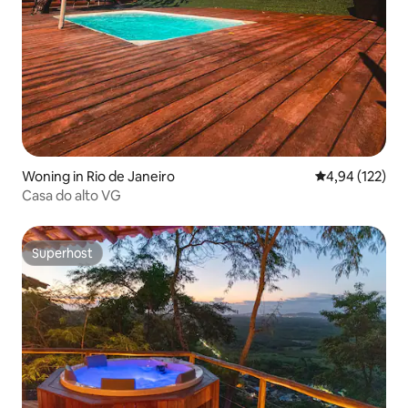
Woning in Rio de Janeiro
Gemiddelde beo
4,94 (122)
Casa do alto VG
Superhost
Superhost