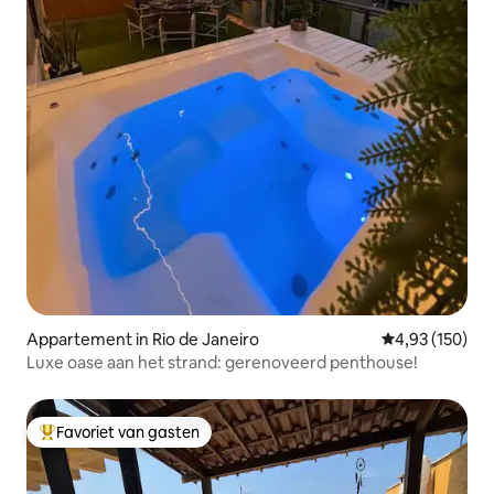
Appartement in Rio de Janeiro
Gemiddelde beo
4,93 (150)
Luxe oase aan het strand: gerenoveerd penthouse!
Favoriet van gasten
Topfavoriet van gasten