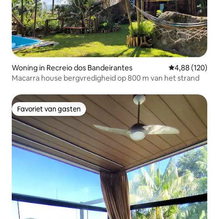
Woning in Recreio dos Bandeirantes
Gemiddelde beo
4,88 (120)
Macarra house bergvredigheid op 800 m van het strand
Favoriet van gasten
Favoriet van gasten