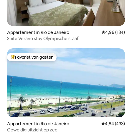
Appartement in Rio de Janeiro
Gemiddelde beo
4,96 (134)
Suite Verano stay Olympische staaf
Favoriet van gasten
Topfavoriet van gasten
Appartement in Rio de Janeiro
Gemiddelde beo
4,84 (433)
Geweldig uitzicht op zee