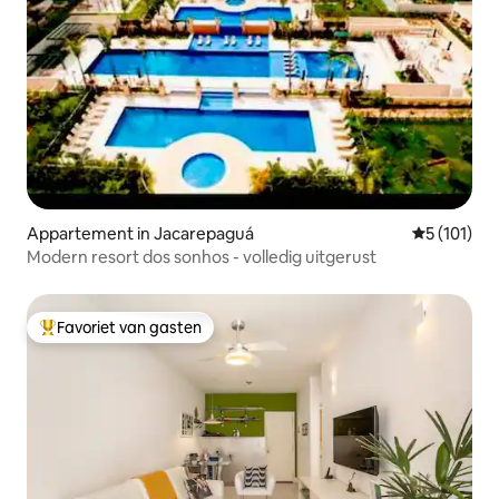
Appartement in Jacarepaguá
Gemiddelde 
5 (101)
Modern resort dos sonhos - volledig uitgerust
Favoriet van gasten
Topfavoriet van gasten