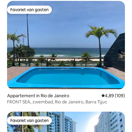
Favoriet van gasten
Favoriet van gasten
Appartement in Rio de Janeiro
Gemiddelde beo
4,89 (109)
FRONT SEA, zwembad, Rio de Janeiro, Barra Tijuc
Favoriet van gasten
Favoriet van gasten