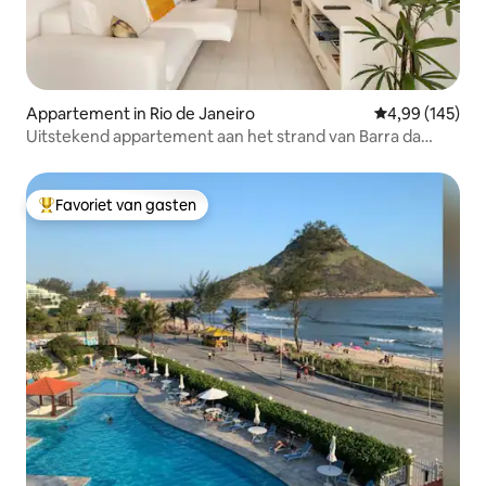
Appartement in Rio de Janeiro
Gemiddelde beo
4,99 (145)
Uitstekend appartement aan het strand van Barra da
Tijuca.
Favoriet van gasten
Topfavoriet van gasten