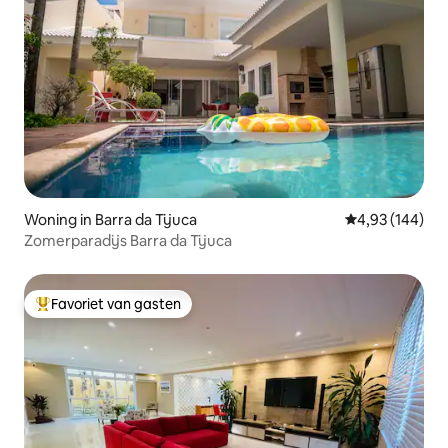
Woning in Barra da Tijuca
Gemiddelde beo
4,93 (144)
Zomerparadijs Barra da Tijuca
Favoriet van gasten
Topfavoriet van gasten