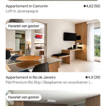
Appartement in Camorim
Gemiddelde be
4,62 (50)
Loft in Jacarepaguá
Favoriet van gasten
Favoriet van gasten
Appartement in Rio de Janeiro
Gemiddelde b
4,9 (29)
Flat Premium Rio Stay | Slaapkamer en woonkamer |
RioCentro
Favoriet van gasten
Favoriet van gasten