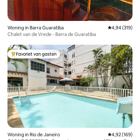
Woning in Barra Guaratiba
Gemiddelde beo
4,94 (319)
Chalet van de Vrede - Barra de Guaratiba
Favoriet van gasten
Topfavoriet van gasten
Woning in Rio de Janeiro
Gemiddelde beo
4,92 (169)