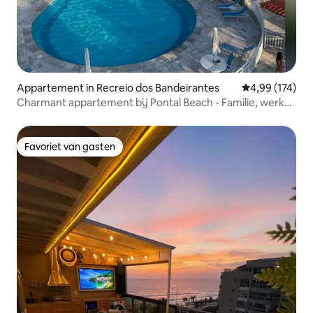
Appartement in Recreio dos Bandeirantes
Gemiddelde beo
4,99 (174)
Charmant appartement bij Pontal Beach - Familie, werk
en vrije tijd
Favoriet van gasten
Favoriet van gasten