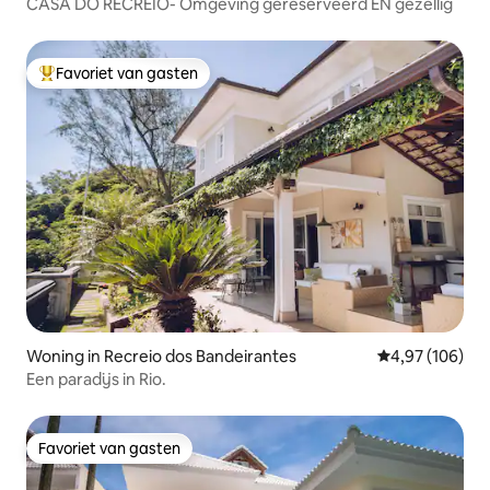
CASA DO RECREIO- Omgeving gereserveerd EN gezellig
Favoriet van gasten
Topfavoriet van gasten
Woning in Recreio dos Bandeirantes
Gemiddelde beo
4,97 (106)
Een paradijs in Rio.
Favoriet van gasten
Favoriet van gasten