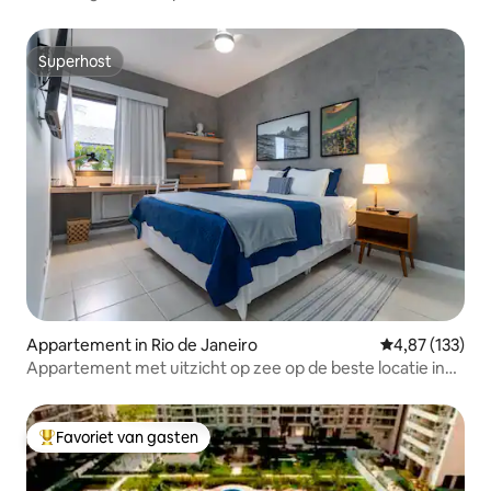
Superhost
Superhost
Appartement in Rio de Janeiro
Gemiddelde beo
4,87 (133)
Appartement met uitzicht op zee op de beste locatie in
Barra
Favoriet van gasten
Topfavoriet van gasten