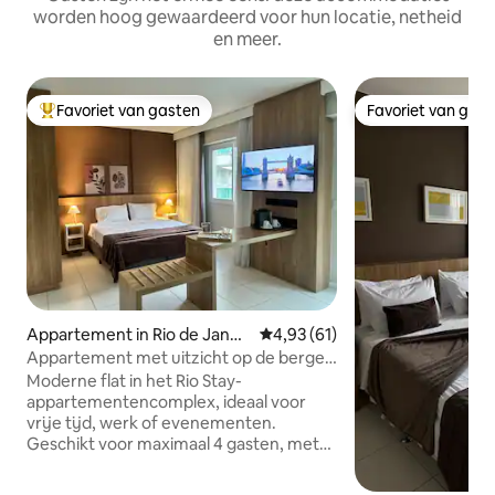
worden hoog gewaardeerd voor hun locatie, netheid
en meer.
Favoriet van gasten
Favoriet van gas
Topfavoriet van gasten
Favoriet van gas
Appartement in Rio de Janeir
Gemiddelde beoordeling van 4,9
4,93 (61)
o
Appartement met uitzicht op de bergen
- Rock in Rio en Rio Centro
Moderne flat in het Rio Stay-
appartementencomplex, ideaal voor
vrije tijd, werk of evenementen.
Geschikt voor maximaal 4 gasten, met
twee eenpersoonsbedden die kunnen
worden samengevoegd tot een