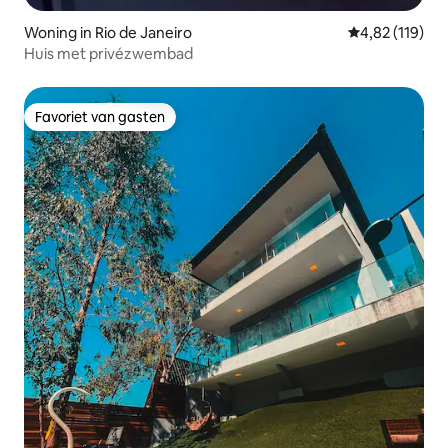
Woning in Rio de Janeiro
Gemiddelde beo
4,82 (119)
Huis met privézwembad
Favoriet van gasten
Favoriet van gasten