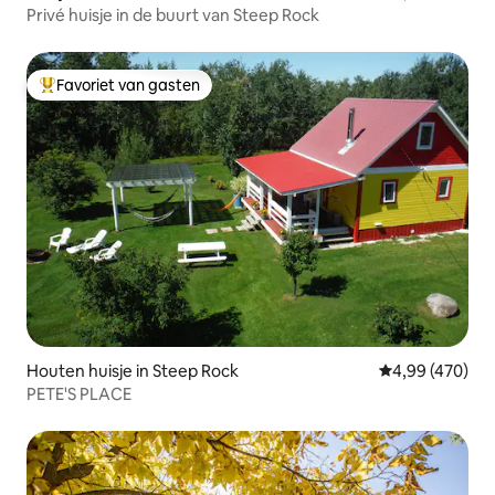
Privé huisje in de buurt van Steep Rock
Favoriet van gasten
Topfavoriet van gasten
Houten huisje in Steep Rock
Gemiddelde beo
4,99 (470)
PETE'S PLACE