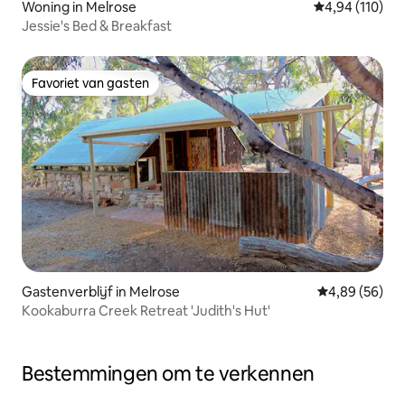
Woning in Melrose
Gemiddelde beo
4,94 (110)
Jessie's Bed & Breakfast
Favoriet van gasten
Favoriet van gasten
Gastenverblijf in Melrose
Gemiddelde be
4,89 (56)
Kookaburra Creek Retreat 'Judith's Hut'
Bestemmingen om te verkennen