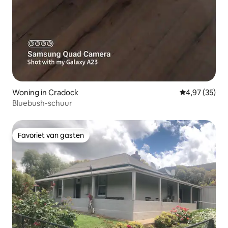
Woning in Cradock
Gemiddelde be
4,97 (35)
Bluebush-schuur
Favoriet van gasten
Favoriet van gasten