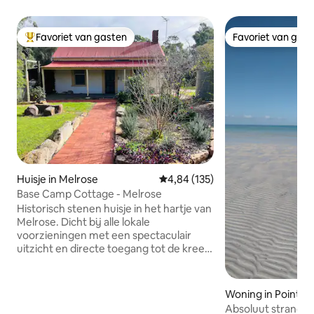
Favoriet van gasten
Favoriet van gas
Topfavoriet van gasten
Favoriet van gas
Huisje in Melrose
Gemiddelde beoordeling van 4,84
4,84 (135)
Base Camp Cottage - Melrose
Historisch stenen huisje in het hartje van
Melrose. Dicht bij alle lokale
voorzieningen met een spectaculair
uitzicht en directe toegang tot de kreek.
Hoofd- en tweede slaapkamer hebben
queensize bedden. Derde slaapkamer
heeft als een driepersoons stapelbed
Woning in Point L
(tweepersoonsbed en een
Absoluut strandhu