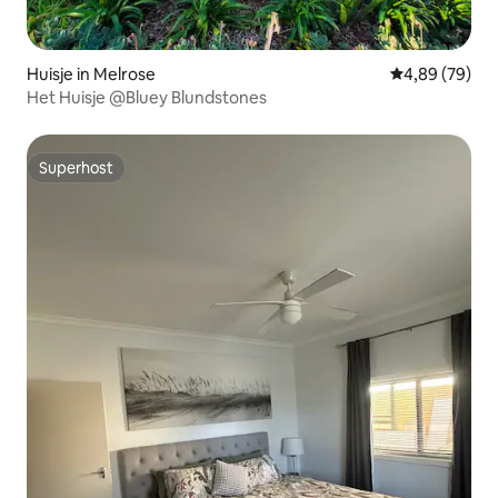
Huisje in Melrose
Gemiddelde be
4,89 (79)
Het Huisje @Bluey Blundstones
Superhost
Superhost