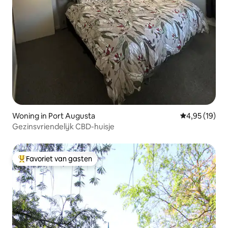
Woning in Port Augusta
Gemiddelde be
4,95 (19)
Gezinsvriendelijk CBD-huisje
Favoriet van gasten
Topfavoriet van gasten