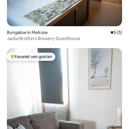
Bungalow in Melrose
Gemiddeld
5 (5)
Jacka Brothers Brewery Guesthouse
Favoriet van gasten
Topfavoriet van gasten