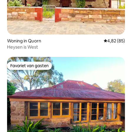
Woning in Quorn
Gemiddelde be
4,82 (85)
Heysen is West
Favoriet van gasten
Favoriet van gasten