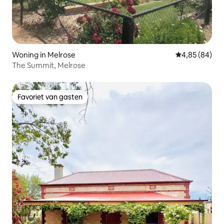
Woning in Melrose
Gemiddelde be
4,85 (84)
The Summit, Melrose
Favoriet van gasten
Favoriet van gasten