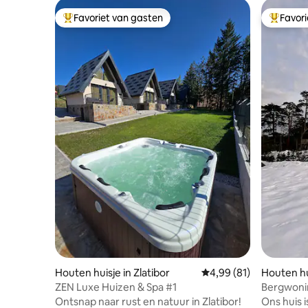
Favoriet van gasten
Favor
Topfavoriet van gasten
Topfavor
Houten huisje in Zlatibor
Gemiddelde beoordeling
4,99 (81)
Houten hui
ZEN Luxe Huizen & Spa #1
Bergwonin
Ontsnap naar rust en natuur in Zlatibor!
Ons huis i