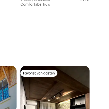
Comfortabel huis
ecensies
Favoriet van gasten
Favoriet van gasten