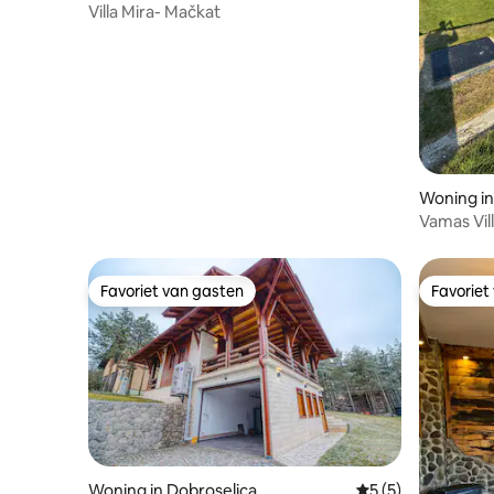
Villa Mira- Mačkat
Woning in
Vamas Vil
Favoriet van gasten
Favoriet
Favoriet van gasten
Favoriet
Woning in Dobroselica
Gemiddelde beoord
5 (5)