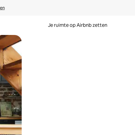
ven
Je ruimte op Airbnb zetten
ken of swipen.