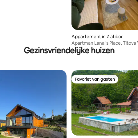
Appartement in Zlatibor
Apartman Lana 's Place, Titova 
Gezinsvriendelijke huizen
Favoriet van gasten
Favoriet van gasten
van 4,97 uit 5, 105 recensies