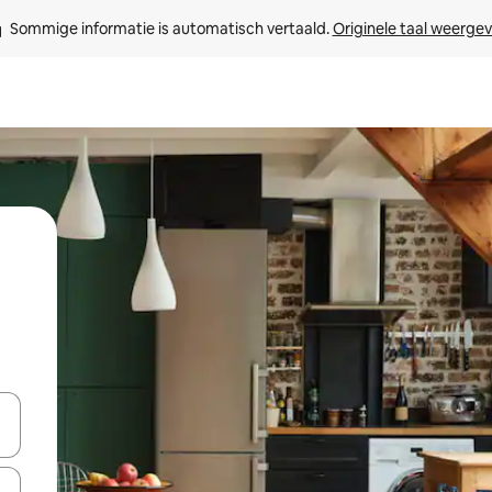
Sommige informatie is automatisch vertaald. 
Originele taal weerge
een keuze met je de pijltjestoetsen omhoog en omlaag, óf door te tik