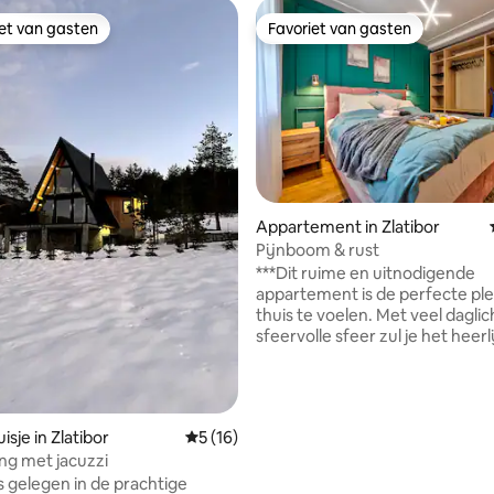
iet van gasten
Favoriet van gasten
iet van gasten
Favoriet van gasten
Appartement in Zlatibor
Pijnboom & rust
***Dit ruime en uitnodigende
appartement is de perfecte ple
thuis te voelen. Met veel dagli
sfeervolle sfeer zul je het heerl
om thuis te komen in dit toevl
**Dankzij de open indeling kun 
ruimte creëren die precies bij j
terwijl de moderne keuken en
 van 4,99 uit 5, 81 recensies
sje in Zlatibor
Gemiddelde beoordeling van 5 uit 5, 16 r
5 (16)
alle voorzieningen bieden die j
g met jacuzzi
hebt.** ***Dit appartement is gunstig
gelegen in een geweldige buurt 
s gelegen in de prachtige