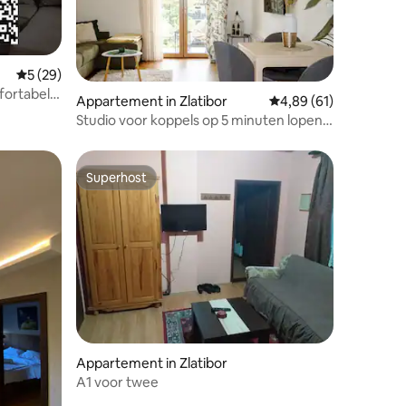
Gemiddelde beoordeling van 5 uit 5, 29 recensies
5 (29)
ortabel
recensies
Appartement in Zlatibor
Gemiddelde beoordelin
4,89 (61)
tlTV★
Studio voor koppels op 5 minuten lopen
van het centrum. Gratis parkeren
Superhost
Superhost
recensies
Appartement in Zlatibor
A1 voor twee