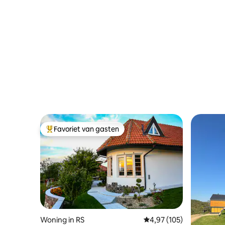
Favoriet van gasten
Topfavoriet van gasten
Woning in RS
Gemiddelde beoordeling 
4,97 (105)