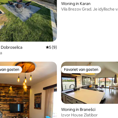
Woning in Karan
Vila Brezov Grad. Je idyllische v
de natuur
 Dobroselica
Gemiddelde beoordeling van 5 uit 5, 9 r
5 (9)
la
 van gasten
Favoriet van gasten
 van gasten
Favoriet van gasten
Woning in Branešci
Izvor House Zlatibor
eling van 5 uit 5, 5 recensies