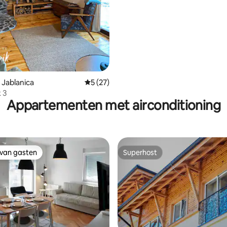
 Jablanica
Gemiddelde beoordeling van 5 uit 5, 27 r
5 (27)
k 3
Appartementen met airconditioning
 van gasten
Superhost
 van gasten
Superhost