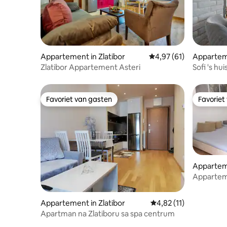
Appartement in Zlatibor
Gemiddelde beoordelin
4,97 (61)
Apparteme
Zlatibor Appartement Asteri
Sofi 's hui
Favoriet van gasten
Favoriet
Favoriet van gasten
Favoriet
Appartem
Appartem
Appartement in Zlatibor
Gemiddelde beoordelin
4,82 (11)
Apartman na Zlatiboru sa spa centrum