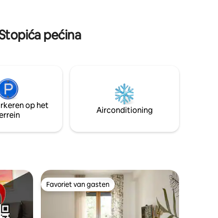
n
Een prachtig ingericht dorp met
e kans
zomerhuisjes. Een rustige omgeving met
n jou te
veel groen.
 Stopića pećina
arkeren op het
Airconditioning
errein
Favoriet van gasten
Favoriet van gasten