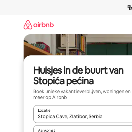
Ga
direct
naar
inhoud
Huisjes in de buurt van
Stopića pećina
Boek unieke vakantieverblijven, woningen en
meer op Airbnb
Locatie
Wanneer er suggesties beschikbaar zijn, maak je 
Aankomst