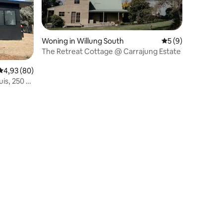
Woning in Willung South
Gemiddelde beoord
5 (9)
The Retreat Cottage @ Carrajung Estate
ecensies
Gemiddelde beoordeling van 4,93 uit 5, 80 recensies
4,93 (80)
is, 250 m