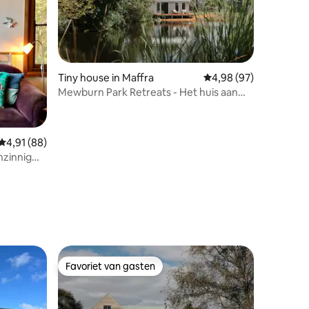
Tiny house in Maffra
Gemiddelde beoordelin
4,98 (97)
Mewburn Park Retreats - Het huis aan
het meer
Gemiddelde beoordeling van 4,91 uit 5, 88 recensies
4,91 (88)
nzinnig
recensies
Favoriet van gasten
Favoriet van gasten