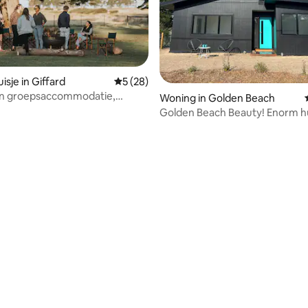
sje in Giffard
Gemiddelde beoordeling van 5 uit 5, 28 r
5 (28)
 en groepsaccommodatie,
Woning in Golden Beach
 Coast
Golden Beach Beauty! Enorm hu
naar het strand!
ing van 5 uit 5, 29 recensies