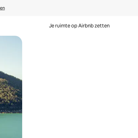
ven
Je ruimte op Airbnb zetten
ken of swipen.