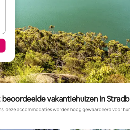
 beoordeelde vakantiehuizen in Strad
ens: deze accommodaties worden hoog gewaardeerd voor hun l