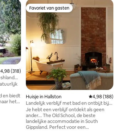
Gastenver
Favoriet van gasten
Favorie
Favoriet van gasten
Favorie
"Wagtail
Retreat!
Welkom bij W
Wagtail N
ontspann
Geniet v
op het pl
op het de
de sterren zitten. 
vijftien 
lange str
emiddelde beoordeling van 4,98 uit 5, 318 recensies
4,98 (318)
van de g
restauran
ushland
Zelfbedie
atuurlijk
ontbijt is
Huwelijk
 en biedt
Huisje in Hallston
Gemiddelde beoordeling
4,98 (188)
beschikb
naar het
Landelijk verblijf met bad en ontbijt bij
ntspan op
de open haard
Je hebt een verblijf ontdekt als geen
t op de
ander... The Old School, de beste
zorgvuldig
landelijke accommodatie in South
ecensies
uten
Gippsland. Perfect voor een
t vanuit
romantische vakantie of rustige solo-
zeil voor