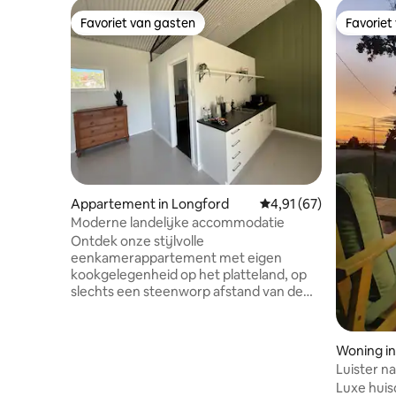
Favoriet van gasten
Favoriet
Favoriet van gasten
Favoriet
Appartement in Longford
Gemiddelde beoordelin
4,91 (67)
Moderne landelijke accommodatie
Ontdek onze stijlvolle
eenkamerappartement met eigen
kookgelegenheid op het platteland, op
slechts een steenworp afstand van de
Sale Golf Club. Ontspan in een strak,
modern interieur met een volledig
uitgeruste keuken en een gezellige
Woning in
woonkamer. Word wakker met
Luister n
mogelijke kangoeroewaarnemingen en
slaat.
Luxe huis
geniet van rustige ochtenden.