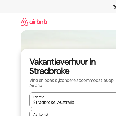
Ga
direct
naar
inhoud
Vakantieverhuur in
Stradbroke
Vind en boek bijzondere accommodaties op
Airbnb
Locatie
Wanneer er suggesties beschikbaar zijn, maak je 
Aankomst