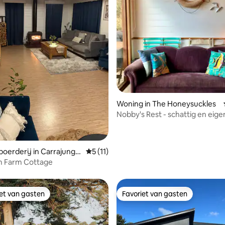
g van 4,88 uit 5, 8 recensies
Woning in The Honeysuckles
Nobby's Rest - schattig en eige
strandhuisje
erderij in Carrajung S
Gemiddelde beoordeling van 5 uit 5, 11 
5 (11)
m Farm Cottage
iet van gasten
Favoriet van gasten
iet van gasten
Favoriet van gasten