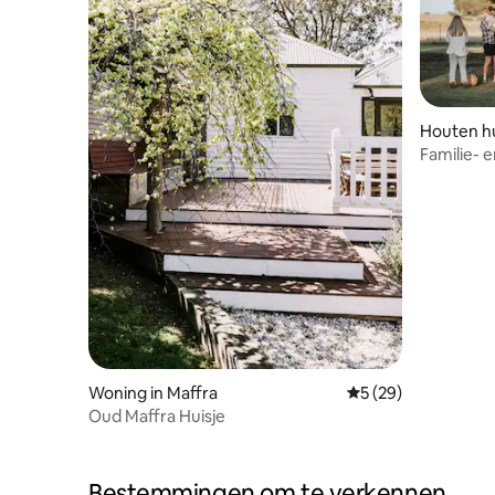
Houten hui
Familie-
Gippsland
Woning in Maffra
Gemiddelde beoordel
5 (29)
Oud Maffra Huisje
Bestemmingen om te verkennen