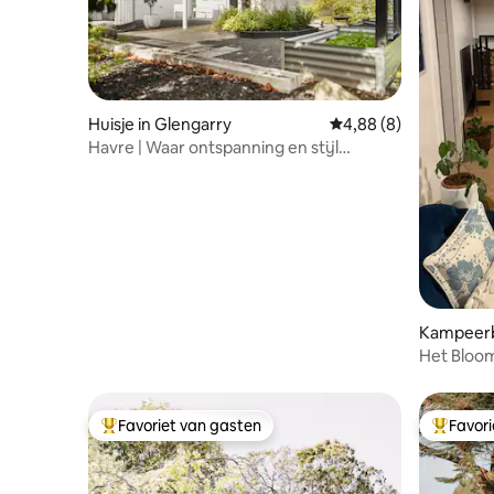
Huisje in Glengarry
Gemiddelde beoordelin
4,88 (8)
Havre | Waar ontspanning en stijl
samenkomen
Kampeerbo
outh
Het Bloo
Favoriet van gasten
Favor
Topfavoriet van gasten
Topfavor