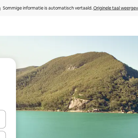
Sommige informatie is automatisch vertaald. 
Originele taal weerge
een keuze met je de pijltjestoetsen omhoog en omlaag, óf door te tik