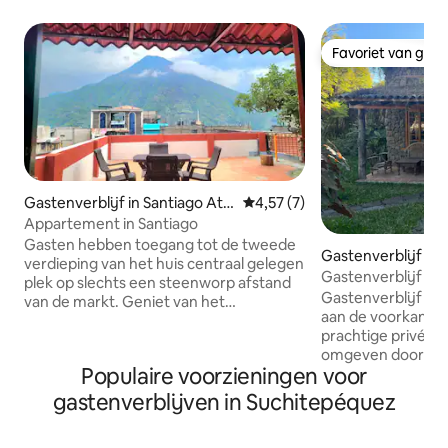
Favoriet van gas
Favoriet van gas
Gastenverblijf in Santiago Atitl
Gemiddelde beoordeling van 4,
4,57 (7)
án
Appartement in Santiago
Gasten hebben toegang tot de tweede
Gastenverblijf in 
verdieping van het huis centraal gelegen
tlán
Gastenverblijf in 
plek op slechts een steenworp afstand
zwembad
Gastenverblijf me
van de markt. Geniet van het
aan de voorkant, 
adembenemende uitzicht op de vulkaan
prachtige privétui
San Pedro. 2 queensize bedden in een
omgeven door mu
grote kamer en 1 bed in een kleinere
Populaire voorzieningen voor
tot het meer. De g
kamer die plaats biedt aan 5 personen
gedeeld met 2 and
met een douche op zonne-energie en
gastenverblijven in Suchitepéquez
als het zwembad. Het huis bestaat uit
een wasruimte. Smart-tv aanwezig.
een grote kamer,
Geen parkeergelegenheid op het