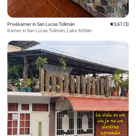
Privékamer in San Lucas Tolimán
Gemiddelde b
3,67 (3)
Kamer in San Lucas Tolimán, Lake Atitlán