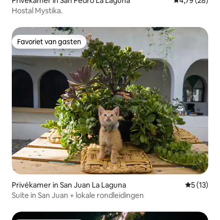
Privékamer in San Pedro La Laguna
Gemiddelde be
4,79 (28)
Hostal Mystika.
Favoriet van gasten
Favoriet van gasten
Privékamer in San Juan La Laguna
Gemiddelde
5 (13)
Suite in San Juan + lokale rondleidingen