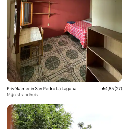
Privékamer in San Pedro La Laguna
Gemiddelde be
4,85 (27)
Mijn strandhuis