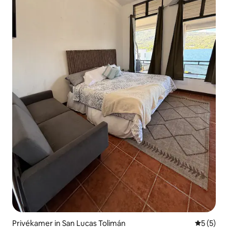
Privékamer in San Lucas Tolimán
Gemiddeld
5 (5)