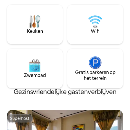
tweepersoonsbed
terrein. Als je een voertuig hebt, kan er
eenpersoonsbed, 
in de buurt parkeergelegenheid worden
een schoorsteen. 
geregeld. Geen HUISDIEREN
bevindt zich in een
toegestaan. Er is internet beschikbaar,
badkamer (niet do
maar niet stabiel omdat het uit de lokale
gebruikt). De acco
stad komt.
Keuken
Wifi
minuten lopen va
de weg, vanwaar t
centrum van Sant
Gratis parkeren op
Zwembad
het terrein
Gezinsvriendelijke gastenverblijven
Superhost
Superhost