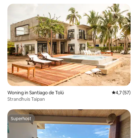
Woning in Santiago de Tolú
Gemiddelde b
4,7 (57)
Strandhuis Taipan
Superhost
Superhost