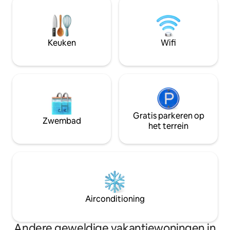
om unieke momenten te delen en tot
natuur, het geluid
rust te komen, waar jullie samen kunnen
bries en de goede
ontspannen en uitrusten in de rust van
personeel zorgen e
de plek, zonder je zorgen te maken over
loskoppelt van je 
Keuken
Wifi
de details. Je verblijf is in de beste
levenstempo.
handen!
Gratis parkeren op
Zwembad
het terrein
Airconditioning
Andere geweldige vakantiewoningen in