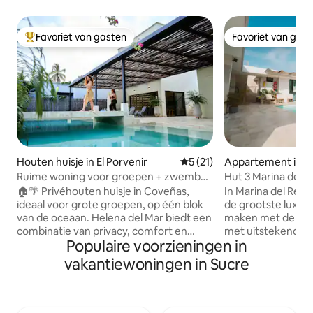
Favoriet van gasten
Favoriet van gas
Topfavoriet van gasten
Favoriet van gas
Houten huisje in El Porvenir
Gemiddelde beoordeling van 
5 (21)
Appartement in 
Ruime woning voor groepen + zwembad
Hut 3 Marina del R
+ airco + wifi @Coveñas
🏠🌴 Privéhouten huisje in Coveñas,
In Marina del Rey 
ideaal voor grote groepen, op één blok
de grootste luxe i
van de oceaan. Helena del Mar biedt een
maken met de nat
combinatie van privacy, comfort en
met uitstekende s
Populaire voorzieningen in
ruime gedeelde ruimtes. 👨‍👧‍👧Perfect
ruimte ontworpen
voor gezinnen en vrienden, met hulp in
architectuur die i
vakantiewoningen in Sucre
de keuken en bij de schoonmaak
materialen van de 
overdag, zodat jullie je alleen maar
fique en ambachte
hoeven te bekommeren om te
de regio die de b
genieten. ✨Een ruimte die is ontworpen
pretentie oproepe