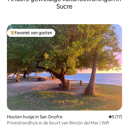
Sucre
Favoriet van gasten
Topfavoriet van gasten
Houten huisje in San Onofre
Gemiddelde
5 (17)
Privéstrandhuis in de buurt van Rincón del Mar | Wifi