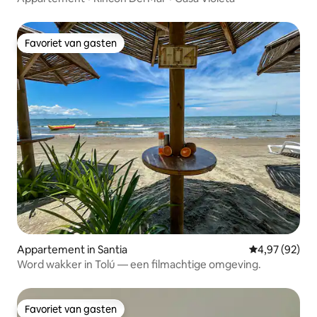
Favoriet van gasten
Favoriet van gasten
Appartement in Santia
Gemiddelde be
4,97 (92)
Word wakker in Tolú — een filmachtige omgeving.
Favoriet van gasten
Favoriet van gasten