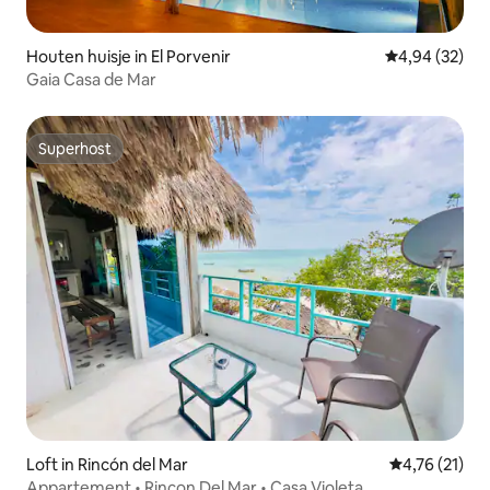
Houten huisje in El Porvenir
Gemiddelde be
4,94 (32)
Gaia Casa de Mar
Superhost
Superhost
Loft in Rincón del Mar
Gemiddelde be
4,76 (21)
Appartement • Rincon Del Mar • Casa Violeta