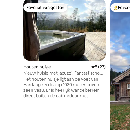
Favoriet van gasten
Favor
Favoriet van gasten
Topfavor
Houten huisje
Gemiddelde beoorde
5 (27)
Nieuw huisje met jacuzzi! Fantastische
toeristische gebieden!
Het houten huisje ligt aan de voet van
Hardangervidda op 1030 meter boven
zeeniveau. Er is heerlijk wandelterrein
direct buiten de cabinedeur met
eindeloze mogelijkheden voor
natuurervaringen voor kleine
kindervoeten tot ervaren bergmensen.
Direct achter de muur van de hut zijn er
geprepareerde langlaufpaden die je ver
naar Hardangervidda of in de omgeving