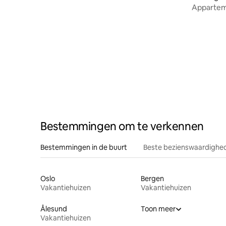
uitzicht
Appartem
fantastisc
Bestemmingen om te verkennen
Bestemmingen in de buurt
Beste bezienswaardighed
Oslo
Bergen
Vakantiehuizen
Vakantiehuizen
Ålesund
Toon meer
Vakantiehuizen