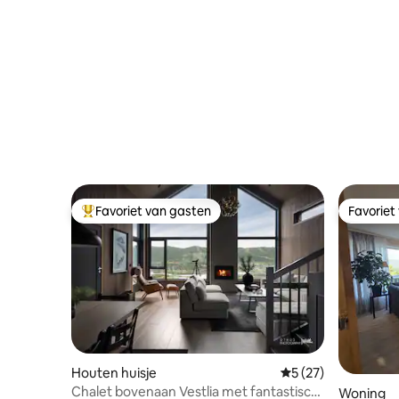
Favoriet van gasten
Favoriet
Topfavoriet van gasten
Favoriet
Houten huisje
Gemiddelde beoorde
5 (27)
Chalet bovenaan Vestlia met fantastisch
Woning