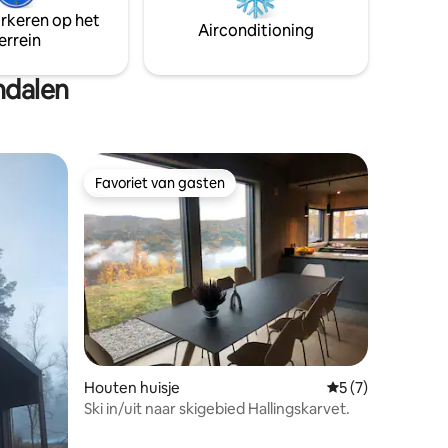
arkeren op het
Airconditioning
errein
ndalen
Favoriet van gasten
Favoriet van gasten
recensies
Houten huisje
Gemiddelde beoord
5 (7)
Ski in/uit naar skigebied Hallingskarvet.