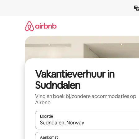
Ga
direct
naar
inhoud
Vakantieverhuur in
Sudndalen
Vind en boek bijzondere accommodaties op
Airbnb
Locatie
Wanneer er suggesties beschikbaar zijn, maak je 
Aankomst