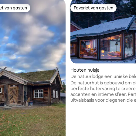
iet van gasten
Favoriet van gasten
iet van gasten
Favoriet van gasten
ling van 5 uit 5, 27 recensies
Houten huisje
De natuurlodge een unieke bel
De natuurhut is gebouwd om d
perfecte hutervaring te creëre
accenten en intieme sfeer. Perfecte
uitvalsbasis voor diegenen die 
actieve vakantie willen met
fietsen,vissen en bergwandeli
de voet van Hallingskarvet Nati
Vissen bergforel en peddel direct buiten
de deur. De natuurhut ligt midd
en Bergen. Hier rijd je met de 