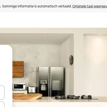
Sommige informatie is automatisch vertaald. 
Originele taal weerge
een keuze met je de pijltjestoetsen omhoog en omlaag, óf door te tik