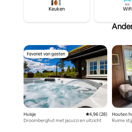
bezienswa
nesfjellet
Keuken
Wifi
langedrag
langlaufloipes. Alles binn
met de au
Ander
Favoriet van gasten
Favoriet van gasten
Huisje
Gemiddelde beoordeling
4,96 (28)
Houten hu
Droomberghut met jacuzzi en uitzicht
Ruime stij