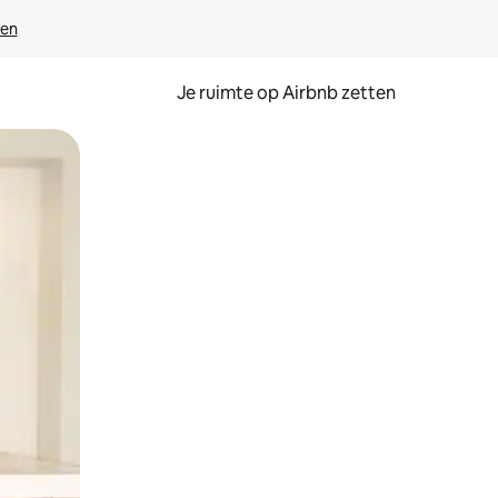
ven
Je ruimte op Airbnb zetten
ken of swipen.