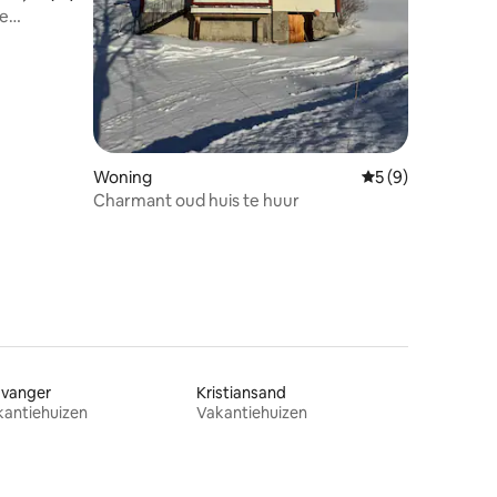
ge
Woning
Gemiddelde beoord
5 (9)
Charmant oud huis te huur
avanger
Kristiansand
kantiehuizen
Vakantiehuizen