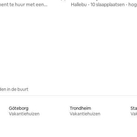
ent te huur met een
Hallebu - 10 slaapplaatsen - ho
h uitzicht op Geilo
standaard - jacuzzi
en in de buurt
Göteborg
Trondheim
St
Vakantiehuizen
Vakantiehuizen
Va