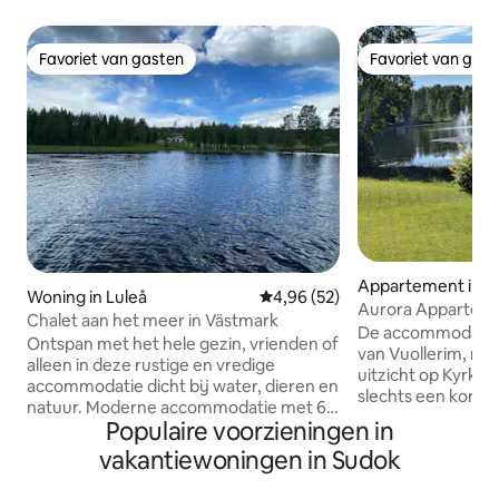
Favoriet van gasten
Favoriet van gas
Favoriet van gasten
Favoriet van gas
Appartement in V
Woning in Luleå
Gemiddelde beoordeling van 4,9
4,96 (52)
Aurora Apparteme
Chalet aan het meer in Västmark
bedden)
De accommodatie i
Ontspan met het hele gezin, vrienden of
van Vuollerim, me
alleen in deze rustige en vredige
uitzicht op Kyrktjä
accommodatie dicht bij water, dieren en
slechts een korte
natuur. Moderne accommodatie met 6
winkel, het restau
Populaire voorzieningen in
bedden verdeeld over 3 kamers.
winkels. De accom
Ongeveer 50 meter naar het meer met
vakantiewoningen in Sudok
kwaliteit en biedt
mogelijkheid tot zwemmen en vissen.
personen. Naast 
Houtgestookte sauna in een apart