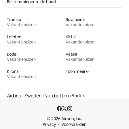
Bestemmingen in de buurt
Tromsø
Rovaniemi
Vakantiehuizen
Vakantiehuizen
Lofoten
Kittilä
Vakantiehuizen
Vakantiehuizen
Bodø
Vaasa
Vakantiehuizen
Vakantiehuizen
Kiruna
Toon meer
Vakantiehuizen
Airbnb
Zweden
Norrbotten
Sudok
© 2026 Airbnb, Inc.
Privacy
Voorwaarden