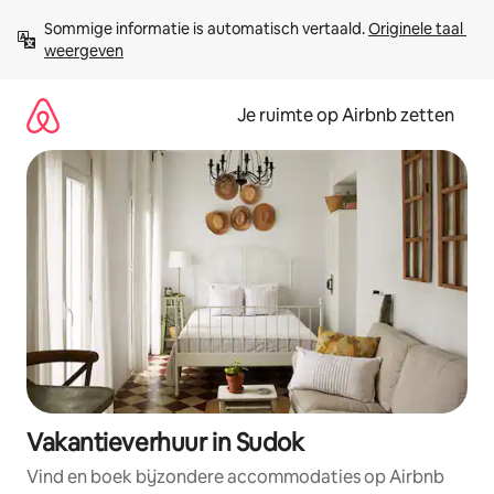
Ga
Sommige informatie is automatisch vertaald. 
Originele taal 
direct
weergeven
naar
inhoud
Je ruimte op Airbnb zetten
Vakantieverhuur in Sudok
Vind en boek bijzondere accommodaties op Airbnb