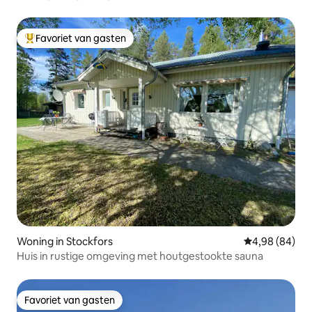
Favoriet van gasten
Topfavoriet van gasten
Woning in Stockfors
Gemiddelde be
4,98 (84)
Huis in rustige omgeving met houtgestookte sauna
Favoriet van gasten
Favoriet van gasten