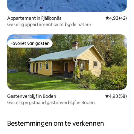
Appartement in Fjällbonäs
Gemiddelde be
4,93 (42)
Gezellig appartement dicht bij de natuur
Favoriet van gasten
Favoriet van gasten
Gastenverblijf in Boden
Gemiddelde be
4,93 (58)
Gezellig vrijstaand gastenverblijf in Boden
Bestemmingen om te verkennen