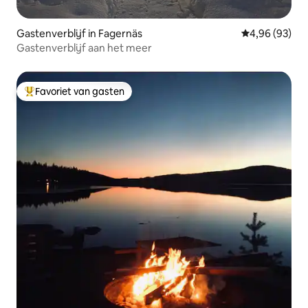
Gastenverblijf in Fagernäs
Gemiddelde be
4,96 (93)
Gastenverblijf aan het meer
Favoriet van gasten
Topfavoriet van gasten