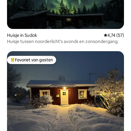
Huisje in Sudok
Gemiddelde be
4,74 (57)
Huisje tussen noorderlicht's avonds en zonsondergang.
Favoriet van gasten
Topfavoriet van gasten