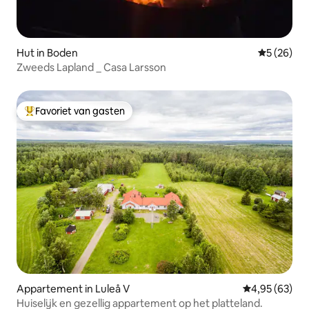
Hut in Boden
Gemiddelde
5 (26)
Zweeds Lapland _ Casa Larsson
Favoriet van gasten
Topfavoriet van gasten
Appartement in Luleå V
Gemiddelde be
4,95 (63)
Huiselijk en gezellig appartement op het platteland.