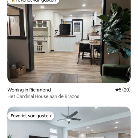
Favoriet van gasten
Topfavoriet van gasten
Woning in Richmond
Gemiddelde
5 (20)
Het Cardinal House aan de Brazos
Favoriet van gasten
Favoriet van gasten