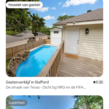
Favoriet van gasten
Favoriet van gasten
Gastenverblijf in Stafford
Gemiddeld
5 (8)
De smaak van Texas - Dicht bij NRG en de FIFA
Wereldkampioenschap Voetbal
Superhost
Superhost