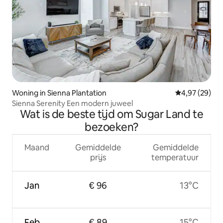
Woning in Sienna Plantation
Gemiddelde be
4,97 (29)
Sienna Serenity Een modern juweel
Wat is de beste tijd om Sugar Land te
bezoeken?
Maand
Gemiddelde
Gemiddelde
prijs
temperatuur
Jan
€ 96
13°C
Feb
€ 89
15°C