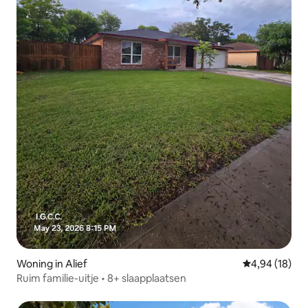
Woning in Alief
Gemiddelde be
4,94 (18)
Ruim familie-uitje • 8+ slaapplaatsen