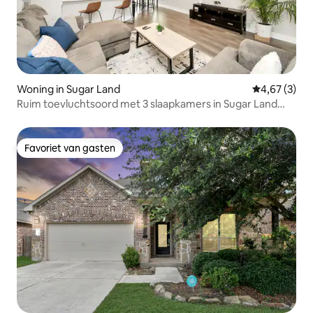
Woning in Sugar Land
Gemiddelde b
4,67 (3)
Ruim toevluchtsoord met 3 slaapkamers in Sugar Land
met speelkamer
Favoriet van gasten
Favoriet van gasten