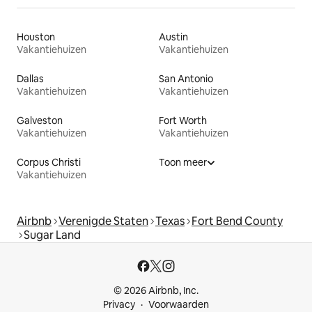
Houston
Austin
Vakantiehuizen
Vakantiehuizen
Dallas
San Antonio
Vakantiehuizen
Vakantiehuizen
Galveston
Fort Worth
Vakantiehuizen
Vakantiehuizen
Corpus Christi
Toon meer
Vakantiehuizen
Airbnb
Verenigde Staten
Texas
Fort Bend County
Sugar Land
© 2026 Airbnb, Inc.
Privacy
Voorwaarden