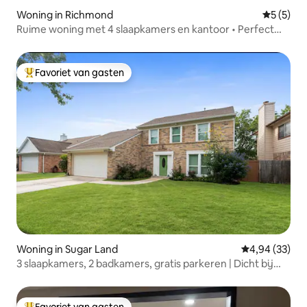
Woning in Richmond
Gemiddeld
5 (5)
Ruime woning met 4 slaapkamers en kantoor • Perfect
voor gezinnen
Favoriet van gasten
Topfavoriet van gasten
Woning in Sugar Land
Gemiddelde be
4,94 (33)
3 slaapkamers, 2 badkamers, gratis parkeren | Dicht bij
NRG | Sugarland