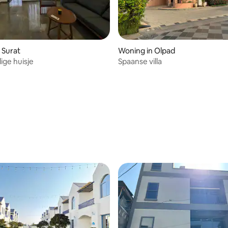
ng van 4,75 uit 5, 8 recensies
 Surat
Woning in Olpad
ige huisje
Spaanse villa