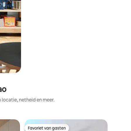
ao
ocatie, netheid en meer.
Appartem
Favoriet van gasten
Favoriet van gasten