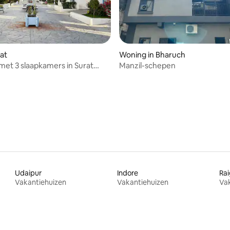
rat
Woning in Bharuch
 met 3 slaapkamers in Surat
Manzil-schepen
 van 4,94 uit 5, 69 recensies
oor staycations
Udaipur
Indore
Ra
Vakantiehuizen
Vakantiehuizen
Va