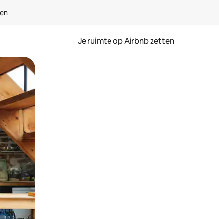
ven
Je ruimte op Airbnb zetten
ken of swipen.