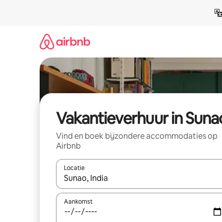
Ga
direct
naar
inhoud
Vakantieverhuur in Suna
Vind en boek bijzondere accommodaties op
Airbnb
Locatie
Wanneer er suggesties beschikbaar zijn, maak je 
Aankomst