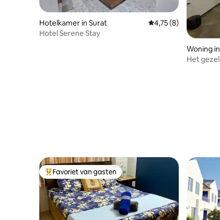
Hotelkamer in Surat
Gemiddelde beoordeli
4,75 (8)
Hotel Serene Stay
Woning in
Het gezell
Favoriet van gasten
Topfavoriet van gasten