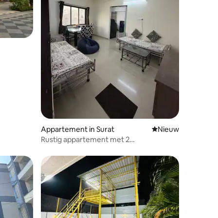
Appartement in Surat
Nieuwe accommoda
Nieuw
Rustig appartement met 2
slaapkamers/hal/keuken en gratis
parkeerplaats.