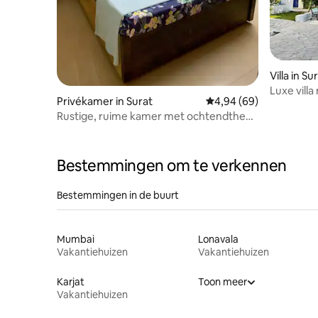
Villa in Su
Luxe villa
Privékamer in Surat
Gemiddelde beoordeling
4,94 (69)
Perfect v
Rustige, ruime kamer met ochtendthee
of koffie.
Bestemmingen om te verkennen
Bestemmingen in de buurt
Mumbai
Lonavala
Vakantiehuizen
Vakantiehuizen
Karjat
Toon meer
Vakantiehuizen