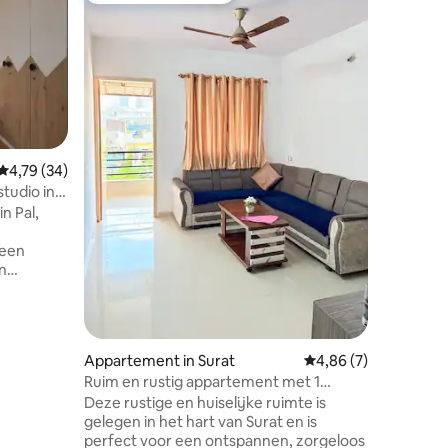
Raval's 
Welkom in
Kitchen 
het perf
volgende 
Onze Airb
charmant
en voorz
ervaring 
ecensies
Gemiddelde beoordeling van 4,79 uit 5, 34 recensies
4,79 (34)
garanderen. Ontspan met het
studio in
op deze r
n Pal,
Opmerkin
niet toe
 een
op de da
n
officieel
n zijn
(Nationaa
koppels en
in
eden.
Appartement in Surat
Gemiddelde beoordeli
4,86 (7)
nen
Ruim en rustig appartement met 1
lijke
slaapkamer | Balkon aan de straatkant
Deze rustige en huiselijke ruimte is
re
gelegen in het hart van Surat en is
bouwde
perfect voor een ontspannen, zorgeloos
elijke