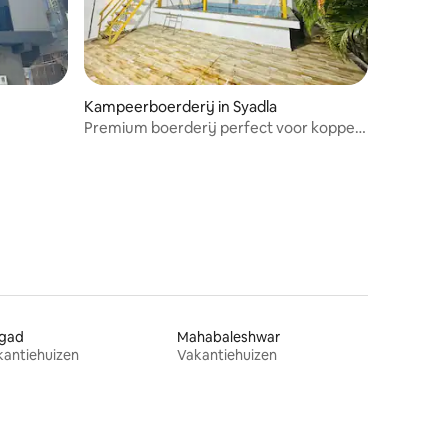
Kampeerboerderij in Syadla
Premium boerderij perfect voor koppels
en gezinnen
igad
Mahabaleshwar
kantiehuizen
Vakantiehuizen