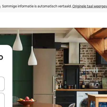
Sommige informatie is automatisch vertaald. 
Originele taal weerge
o
een keuze met je de pijltjestoetsen omhoog en omlaag, óf door te tik