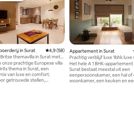
ng van 4,7 uit 5, 73 recensies
erderij in Surat
Gemiddelde beoordeling van 4,9 uit 5, 58 r
4,9 (58)
Appartement in Surat
Britse themavilla in Surat met
Prachtig verblijf luxe 1bhk luxe 
ingen
pal
 onze prachtige Europese villa
Het hele A 1 BHK-appartement i
rits thema in Surat, een
Surat bestaat meestal uit een
mix van luxe en comfort.
eenpersoonskamer, een hal of
oor getrouwde stellen,
woonkamer, een keuken en ee
 +2 slaapkamers: ruim en
badkamer. Deze appartemente
el met elegante inrichting
ontworpen voor individuen of 
 drie moderne badkamers
zijn over het algemeen kleiner 
: perfect voor maaltijden met
vergelijking met grotere eenh
ienden +Airconditioning: blijf
Voorzieningen en functies kun
omfortabel +Balkon: geniet van
variëren, maar gemeenschappe
ig uitzicht en frisse lucht
voorzieningen zijn onder ande
erieur: smaakvol ontworpen
basiskeukenapparatuur, inge
ium meubels +Begane grond +
kasten en genieten van gemakk