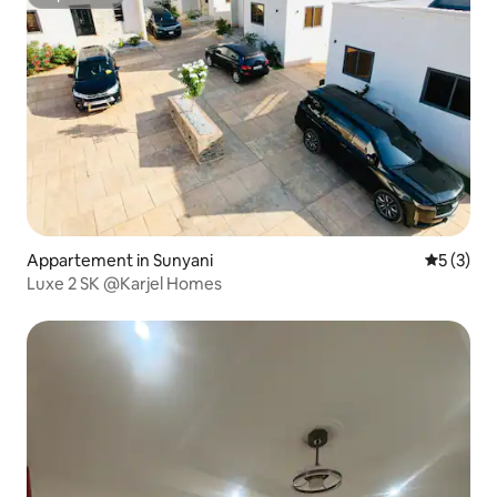
Superhost
Appartement in Sunyani
Gemiddeld
5 (3)
Luxe 2 SK @Karjel Homes