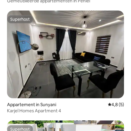
Gemeubileerde appartementen in Peniel
Superhost
Superhost
Appartement in Sunyani
Gemiddelde 
4,8 (5)
Karjel Homes Apartment 4
Superhost