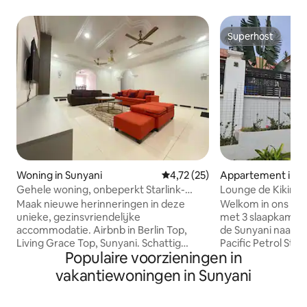
Superhost
Superhost
Woning in Sunyani
Gemiddelde beoordeling van 4,7
4,72 (25)
Appartement in S
Gehele woning, onbeperkt Starlink-
Lounge de Kikimis
internet@BerlinTop
Maak nieuwe herinneringen in deze
Welkom in ons ch
unieke, gezinsvriendelijke
met 3 slaapkamers
accommodatie. Airbnb in Berlin Top,
de Sunyani naar Ch
Living Grace Top, Sunyani. Schattig
Pacific Petrol Sta
Populaire voorzieningen in
appartement met 3 slaapkamers, grote
ruime accommodati
woonkamer, internet en DSTV Er is gratis
uitgerust apparte
vakantiewoningen in Sunyani
onbeperkt Starlink-internet beschikbaar.
kamers, met vold
Gratis parkeren op het terrein. Elke
privacy Dit appartement beschikt over