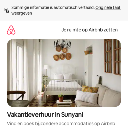
Ga
Sommige informatie is automatisch vertaald. 
Originele taal 
direct
weergeven
naar
inhoud
Je ruimte op Airbnb zetten
Vakantieverhuur in Sunyani
Vind en boek bijzondere accommodaties op Airbnb