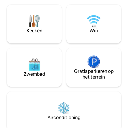
slaapkamer heeft airconditioning, een
een goed ingerich
volledig bad, een eethoek en een
met een toilet en
volledige keuken. De beveiliging omvat
slaapkamers met g
een elektrische afrastering en 8 CCTV-
douche, een geze
camera's. Deze geweldige
keuken met mode
accommodatie staat garant voor plezier
je comfort tijdens 
Keuken
Wifi
met het hele gezin. GPS-locatie: 8JVP
garanderen het is geweldig voor
+QM2 Sunyani, Ghana
ontspanning
Gratis parkeren op
Zwembad
het terrein
Airconditioning