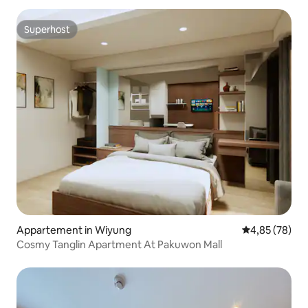
Superhost
Superhost
Appartement in Wiyung
Gemiddelde be
4,85 (78)
Cosmy Tanglin Apartment At Pakuwon Mall