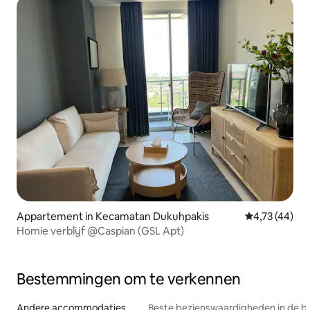
Appartement in Kecamatan Dukuhpakis
Gemiddelde be
4,73 (44)
Homie verblijf @Caspian (GSL Apt)
Bestemmingen om te verkennen
Andere accommodaties
Beste bezienswaardigheden in de b