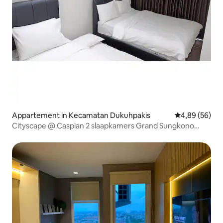
Appartement in Kecamatan Dukuhpakis
Gemiddelde be
4,89 (56)
Cityscape @ Caspian 2 slaapkamers Grand Sungkono
Lagoon