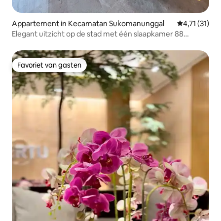
Appartement in Kecamatan Sukomanunggal
Gemiddelde b
4,71 (31)
Elegant uitzicht op de stad met één slaapkamer 88
Avenue
Favoriet van gasten
Favoriet van gasten