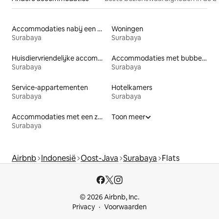
Accommodaties nabij een meer
Woningen
Surabaya
Surabaya
Huisdiervriendelijke accommodaties
Accommodaties met bubbelbad
Surabaya
Surabaya
Service-appartementen
Hotelkamers
Surabaya
Surabaya
Accommodaties met een zwembad
Toon meer
Surabaya
Airbnb
Indonesië
Oost-Java
Surabaya
Flats
© 2026 Airbnb, Inc.
Privacy
Voorwaarden