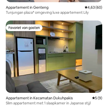
Appartement in Genteng
Gemiddelde be
4,63 (60)
Tunjungan plaza* omgeving luxe appartement Lily
Favoriet van gasten
Favoriet van gasten
Appartement in Kecamatan Dukuhpakis
Gemiddeld
5 (9)
Slim appartement met 1 slaapkamer in Japanse stijl