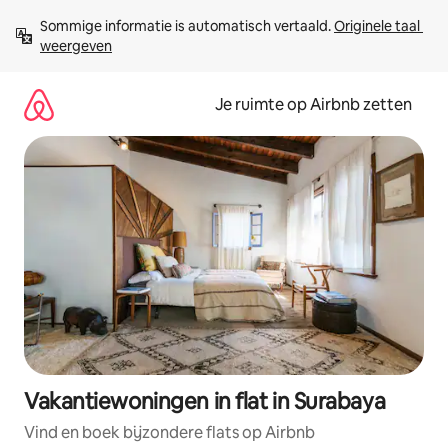
Ga
Sommige informatie is automatisch vertaald. 
Originele taal 
direct
weergeven
naar
inhoud
Je ruimte op Airbnb zetten
Vakantiewoningen in flat in Surabaya
Vind en boek bijzondere flats op Airbnb