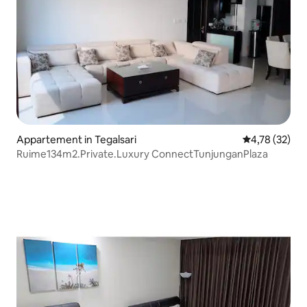
Appartement in Tegalsari
Gemiddelde be
4,78 (32)
Ruime134m2.Private.Luxury ConnectTunjunganPlaza