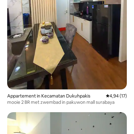
Appartement in Kecamatan Dukuhpakis
Gemiddelde be
4,94 (17)
mooie 2 BR met zwembad in pakuwon mall surabaya