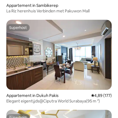
Appartement in Sambikerep
La Riz herenhuis Verbinden met Pakuwon Mall
Superhost
Superhost
Appartement in Dukuh Pakis
Gemiddelde beo
4,89 (177)
Elegant eigentijds@Ciputra World Surabaya(95 m ²)
Superhost