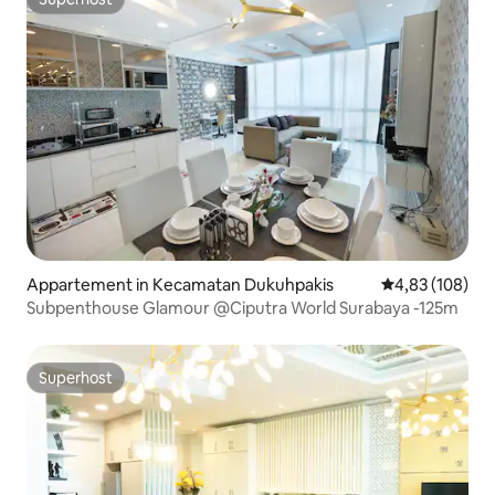
Superhost
Appartement in Kecamatan Dukuhpakis
Gemiddelde beo
4,83 (108)
Subpenthouse Glamour @Ciputra World Surabaya -125m
Superhost
Superhost