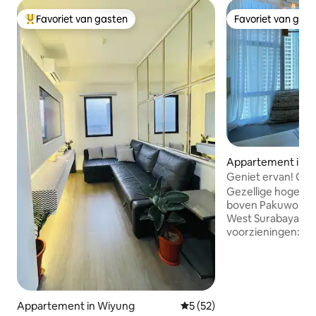
Favoriet van gasten
Favoriet van gas
Topfavoriet van gasten
Favoriet van gas
Appartement in 
Sambikerep
Geniet ervan! Gez
met 2 SK bij win
Gezellige hoge ve
boven Pakuwon Mal
West Surabaya me
voorzieningen: lok
apotheek, superma
ziekenhuis en per
Onlangs gerenove
vriendelijke verhu
zorgt voor je comfort! Gelege
Appartement in Wiyung
Gemiddelde beoordeling van 
5 (52)
minuten van de s