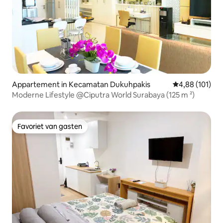
Appartement in Kecamatan Dukuhpakis
Gemiddelde beo
4,88 (101)
Moderne Lifestyle @Ciputra World Surabaya (125 m ²)
Favoriet van gasten
Favoriet van gasten