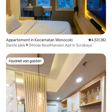
Appartement in Kecamatan Wonocolo
Gemiddelde be
4,53 (36)
[beste plek🌟]Mooie BessMansion Apt in Surabaya
Favoriet van gasten
Favoriet van gasten