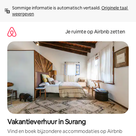
Ga
Sommige informatie is automatisch vertaald. 
Originele taal 
direct
weergeven
naar
inhoud
Je ruimte op Airbnb zetten
Vakantieverhuur in Surang
Vind en boek bijzondere accommodaties op Airbnb