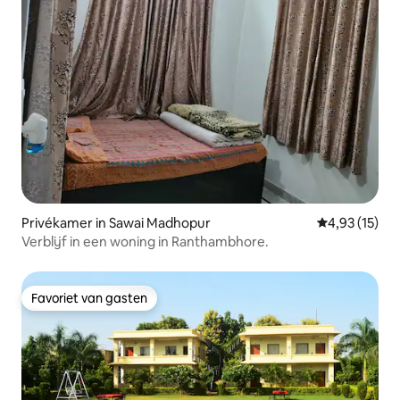
Privékamer in Sawai Madhopur
Gemiddelde be
4,93 (15)
Verblijf in een woning in Ranthambhore.
Favoriet van gasten
Favoriet van gasten