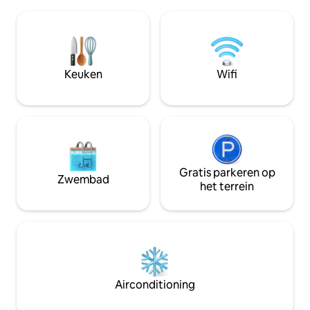
minimalistisch des
toevluchtsoord. Geen haast. Alleen
comfort. Of je nu een grote
ruimte, stilte en een verblijf dat echt
familiebijeenkoms
aanvoelt. Geen gedeelde ruimte, de
natuur of een rusti
hele ruimte is gereserveerd voor
deze villa biedt al
gasten.
interieurs tot vers 
Keuken
Wifi
de tuin.
Gratis parkeren op
Zwembad
het terrein
Airconditioning