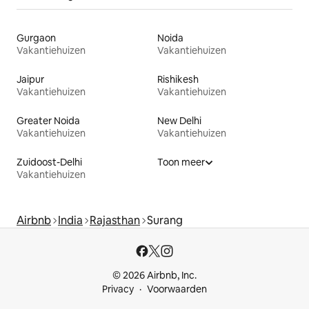
Gurgaon
Noida
Vakantiehuizen
Vakantiehuizen
Jaipur
Rishikesh
Vakantiehuizen
Vakantiehuizen
Greater Noida
New Delhi
Vakantiehuizen
Vakantiehuizen
Zuidoost-Delhi
Toon meer
Vakantiehuizen
Airbnb
India
Rajasthan
Surang
© 2026 Airbnb, Inc.
Privacy
Voorwaarden