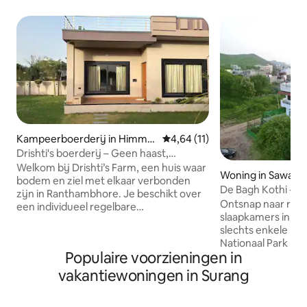
Kampeerboerderij in Himmat
Gemiddelde beoordeling van 4,6
4,64 (11)
pura
Drishti's boerderij – Geen haast,
gewoon ruimte en het voelt echt.
Welkom bij Drishti’s Farm, een huis waar
Woning in Sawai 
bodem en ziel met elkaar verbonden
De Bagh Kothi - 5 
zijn in Ranthambhore. Je beschikt over
dakterras en tuin
Ontsnap naar rust 
een individueel regelbare
slaapkamers in Sa
airconditioning, wifi en een grote tv met
slechts enkele mi
thuisbioscoop. De keuken is uitgerust
Nationaal Park R
met een koelkast, fijn bestek, chic
Populaire voorzieningen in
enorme terrassen 
servies en hoogwaardig beddengoed en
kijken, eigen balk
ultrazachte badbenodigdheden. Perfect
vakantiewoningen in Surang
een prachtig uitzi
voor zakenreizen of weekendjes weg.
bossen is dit de p
De ruimte is je moderne, stedelijke