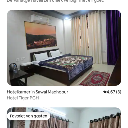
De Vanatge Haveli Een uniek verblijf met erfgoed
Hotelkamer in Sawai Madhopur
Gemiddelde b
4,67 (3)
Hotel Tiger PGH
Favoriet van gasten
Favoriet van gasten