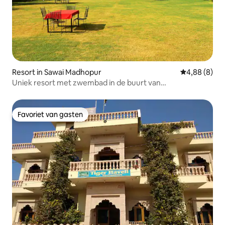
Resort in Sawai Madhopur
Gemiddelde b
4,88 (8)
Uniek resort met zwembad in de buurt van
Ranthambhore
Favoriet van gasten
Favoriet van gasten