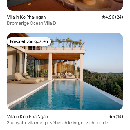
Villa in Ko Pha-ngan
Gemiddelde be
4,96 (24)
Dromerige Ocean Villa D
Favoriet van gasten
Favoriet van gasten
Villa in Koh Pha Ngan
Gemiddelde
5 (14)
Shunyata-villa met privébeschikking, uitzicht op de
bergen en op de zee bij zonsondergang