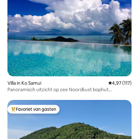
Villa in Ko Samui
Gemiddelde beo
4,97 (117)
Panoramisch uitzicht op zee Noordkust bophut
nachtmarkt
Favoriet van gasten
Topfavoriet van gasten