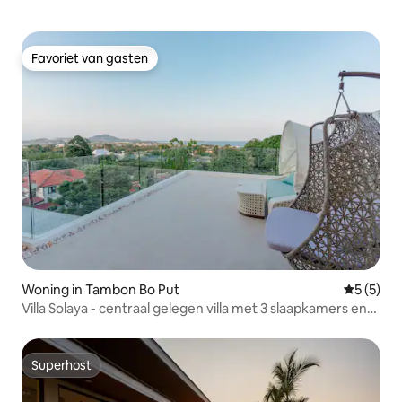
Favoriet van gasten
Favoriet van gasten
Woning in Tambon Bo Put
Gemiddeld
5 (5)
Villa Solaya - centraal gelegen villa met 3 slaapkamers en
uitzicht op zee
Superhost
Superhost