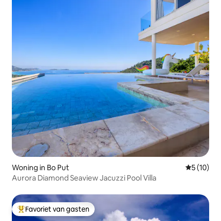
Woning in Bo Put
Gemiddelde
5 (10)
Aurora Diamond Seaview Jacuzzi Pool Villa
Favoriet van gasten
Topfavoriet van gasten