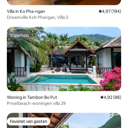
Villa in Ko Pha-ngan
Gemiddelde beo
4,97 (194)
Dreamville Koh Phangan, Villa 3
Superhost
Superhost
Woning in Tambon Bo Put
Gemiddelde be
4,92 (88)
Privatbeach-woningen villa 29
Favoriet van gasten
Favoriet van gasten