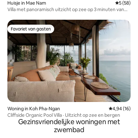
Huisje in Mae Nam
Gemiddelde
5 (58)
Villa met panoramisch uitzicht op zee op 3 minuten van
Nana Beach
Favoriet van gasten
Favoriet van gasten
Woning in Koh Pha-Ngan
Gemiddelde be
4,94 (16)
Cliffside Organic Pool Villa · Uitzicht op zee en bergen
Gezinsvriendelijke woningen met
zwembad