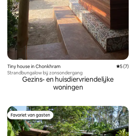
Tiny house in Chonkhram
Gemiddeld
5 (7)
Strandbungalow bij zonsondergang
Gezins- en huisdiervriendelijke
woningen
Favoriet van gasten
Favoriet van gasten