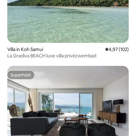
Villa in Koh Samui
Gemiddelde beo
4,97 (102)
La Gradiva BEACH luxe villa privézwembad
Superhost
Superhost