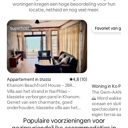
woningen kregen een hoge beoordeling voor hun
locatie, netheid en nog veel meer.
Superhost
Favoriet van gas
Superhost
Favoriet van gas
Appartement in ขนอม
Gemiddelde beoordeling van 4,
4,8 (10)
Khanom Beachfront House – 2BR
Woning in Ko Pha
Marmeren Strandhuis
Villa aan het strand in Nai Phlao –
The Gem•AAN HE
klassieke verborgen parel in Khanom.
Kong•UITZICHT O
🌅 Word wakker me
Geniet van een charmante, goed
ZONSONDERGAN
oceaan en sluit el
onderhouden, klassieke villa aan het
spectaculaire zon
strand op Nai Phlao Beach, Khanom, met
eigen terras aan 
directe toegang tot het strand en
Populaire voorzieningen voor
ligt in het hart va
privéparkeergelegenheid. Geniet vanuit
aan de prachtige 