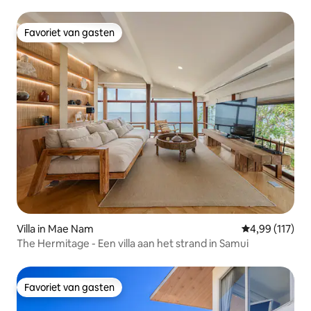
Favoriet van gasten
Favoriet van gasten
Villa in Mae Nam
Gemiddelde beo
4,99 (117)
The Hermitage - Een villa aan het strand in Samui
Favoriet van gasten
Favoriet van gasten