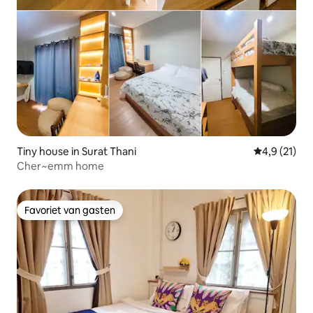
Tiny house in Surat Thani
Gemiddelde b
4,9 (21)
Cher~emm home
Favoriet van gasten
Favoriet van gasten