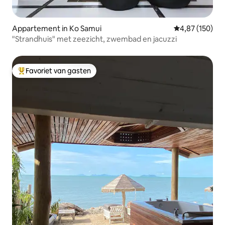
Appartement in Ko Samui
Gemiddelde beo
4,87 (150)
"Strandhuis" met zeezicht, zwembad en jacuzzi
Favoriet van gasten
Topfavoriet van gasten