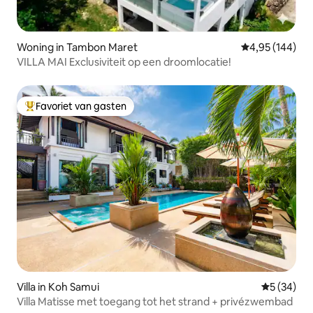
Woning in Tambon Maret
Gemiddelde beo
4,95 (144)
VILLA MAI Exclusiviteit op een droomlocatie!
Favoriet van gasten
Topfavoriet van gasten
Villa in Koh Samui
Gemiddelde
5 (34)
Villa Matisse met toegang tot het strand + privézwembad