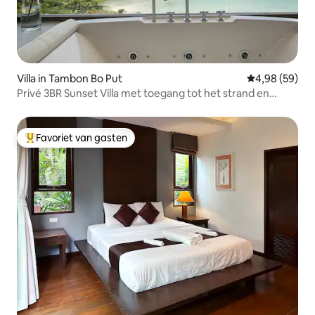
Villa in Tambon Bo Put
Gemiddelde be
4,98 (59)
Privé 3BR Sunset Villa met toegang tot het strand en
fitnessruimte
Favoriet van gasten
Topfavoriet van gasten