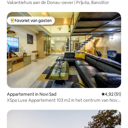
Vakantiehuis aan de Donau-oever | Prljuša, Banoštor
Favoriet van gasten
Topfavoriet van gasten
Appartement in Novi Sad
Gemiddelde be
4,92 (51)
XSpa Luxe Appartement 103 m2 in het centrum van Novi
Sad