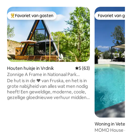
Favoriet van gasten
Favoriet van gas
Topfavoriet van gasten
Favoriet van gas
Houten huisje in Vrdnik
Gemiddelde beoordeling van 
5 (63)
Zonnige A Frame in Nationaal Park
Fruska Gora
De hut is in de ❤️ van Fruska, en het is in
grote nabijheid van alles wat men nodig
heeft! Een geweldige, moderne, coole,
gezellige gloednieuwe verhuur midden
in Nationaal Park, waar je kunt genieten
van schone, frisse lucht, bijna elke
zomeravond naar de sterrenhemel kunt
kijken! Kom om te verdwalen,
Woning in Veterni
achterover te leunen en te ontspannen
MOMO House - Jou
in deze rustige, stijlvolle ruimte, waar je