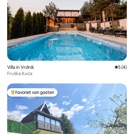
Villa in Vrdnik
Gemiddeld
5 (4)
Fruška Kuća
Favoriet van gasten
Topfavoriet van gasten