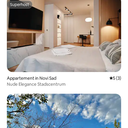
Superhost
Superhost
Appartement in Novi Sad
Gemiddeld
5 (3)
Nude Elegance Stadscentrum