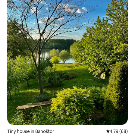
Tiny house in Banoštor
Gemiddelde be
4,79 (68)