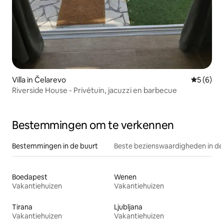
Villa in Čelarevo
Gemiddeld
5 (6)
Riverside House - Privétuin, jacuzzi en barbecue
Bestemmingen om te verkennen
Bestemmingen in de buurt
Beste bezienswaardigheden in de
Boedapest
Wenen
Vakantiehuizen
Vakantiehuizen
Tirana
Ljubljana
Vakantiehuizen
Vakantiehuizen