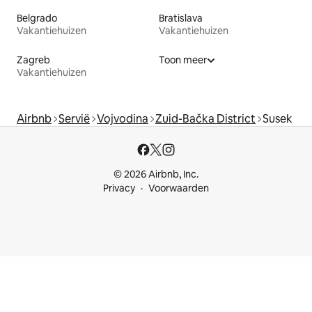
Belgrado
Bratislava
Vakantiehuizen
Vakantiehuizen
Zagreb
Toon meer
Vakantiehuizen
Airbnb
Servië
Vojvodina
Zuid-Bačka District
Susek
© 2026 Airbnb, Inc.
Privacy
Voorwaarden