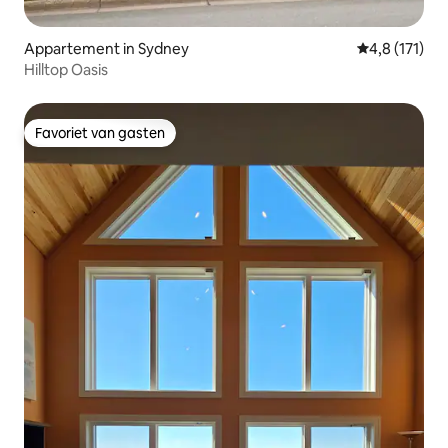
Appartement in Sydney
Gemiddelde be
4,8 (171)
Hilltop Oasis
Favoriet van gasten
Favoriet van gasten