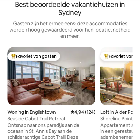
Best beoordeelde vakantiehuizen in
Sydney
Gasten zijn het ermee eens: deze accommodaties
worden hoog gewaardeerd voor hun locatie, netheid
en meer.
Favoriet van gasten
Favoriet van g
Topfavoriet van gasten
Topfavoriet van 
Woning in Englishtown
Gemiddelde beoordeling van 4,94
4,94 (124)
Loft in Alder Point
Seaside Cabot Trail Retreat
Shoreline Point v
Ontsnap naar ons paradijs aan de
Appartement aan 
oceaan in St. Ann's Bay aan de
in een gerestaur
schilderachtige Cabot Trail! Deze
adembenemend uit