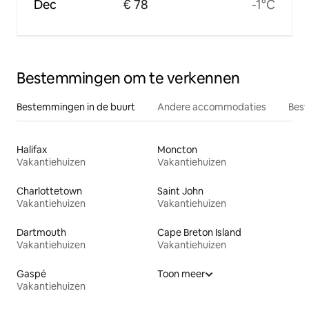
Dec
€ 78
-1°C
Bestemmingen om te verkennen
Bestemmingen in de buurt
Andere accommodaties
Best
Halifax
Moncton
Vakantiehuizen
Vakantiehuizen
Charlottetown
Saint John
Vakantiehuizen
Vakantiehuizen
Dartmouth
Cape Breton Island
Vakantiehuizen
Vakantiehuizen
Gaspé
Toon meer
Vakantiehuizen