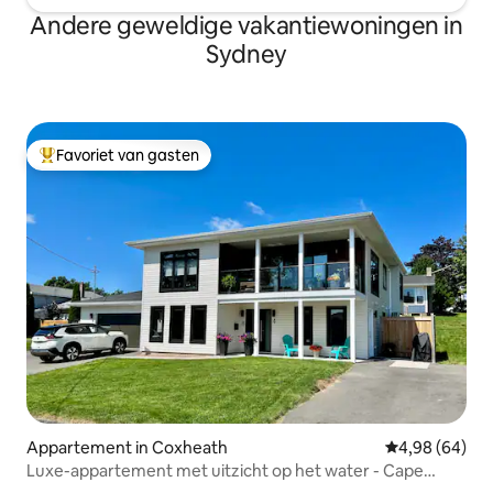
Andere geweldige vakantiewoningen in
Sydney
Favoriet van gasten
Topfavoriet van gasten
Appartement in Coxheath
Gemiddelde be
4,98 (64)
Luxe-appartement met uitzicht op het water - Cape
Breton Suite