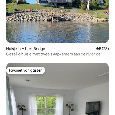
Huisje in Albert Bridge
Gemiddelde
5 (28)
Gezellig huisje met twee slaapkamers aan de rivier de
Mira
Favoriet van gasten
Favoriet van gasten