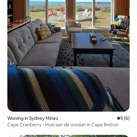
Woning in Sydney Mines
Gemiddeld
5 (6)
Cape Cranberry - Huis aan de oceaan in Cape Breton