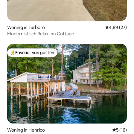
Woning in Tarboro
Gemiddelde be
4,89 (27)
Modernistisch Relax Inn Cottage
Favoriet van gasten
Topfavoriet van gasten
Woning in Henrico
Gemiddelde
5 (16)