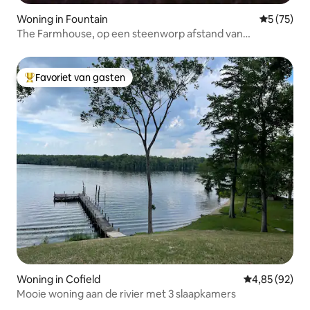
Woning in Fountain
Gemiddelde
5 (75)
The Farmhouse, op een steenworp afstand van
Greenville.
Favoriet van gasten
Topfavoriet van gasten
Woning in Cofield
Gemiddelde be
4,85 (92)
Mooie woning aan de rivier met 3 slaapkamers