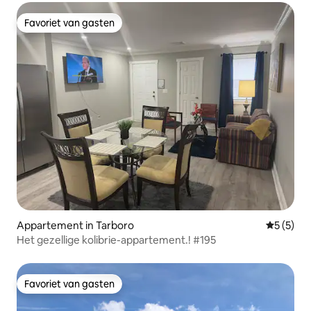
Favoriet van gasten
Favoriet van gasten
Appartement in Tarboro
Gemiddeld
5 (5)
Het gezellige kolibrie-appartement.! #195
Favoriet van gasten
Favoriet van gasten