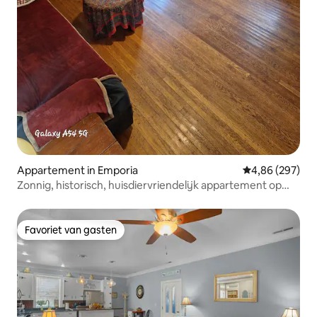
Appartement in Emporia
Gemiddelde beo
4,86 (297)
Zonnig, historisch, huisdiervriendelijk appartement op
enkele minuten van de I-95
Favoriet van gasten
Favoriet van gasten