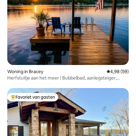
Woning in Bracey
Gemiddelde be
4,98 (59)
Herfstuitje aan het meer | Bubbelbad, aanlegsteiger,
kajaks
Favoriet van gasten
Topfavoriet van gasten