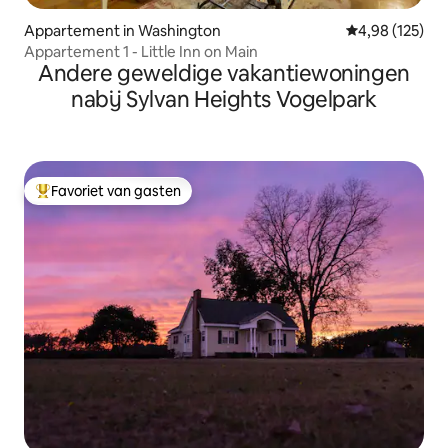
Appartement in Washington
Gemiddelde beo
4,98 (125)
Appartement 1 - Little Inn on Main
Andere geweldige vakantiewoningen
nabij Sylvan Heights Vogelpark
Favoriet van gasten
Topfavoriet van gasten