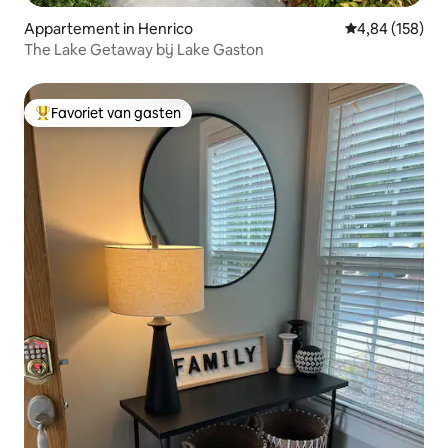
Appartement in Henrico
Gemiddelde beo
4,84 (158)
The Lake Getaway bij Lake Gaston
Favoriet van gasten
Topfavoriet van gasten