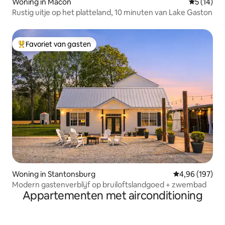
Woning in Macon
Gemiddelde
5 (14)
Rustig uitje op het platteland, 10 minuten van Lake Gaston
Favoriet van gasten
Topfavoriet van gasten
Woning in Stantonsburg
Gemiddelde beo
4,96 (197)
Modern gastenverblijf op bruiloftslandgoed + zwembad
Appartementen met airconditioning