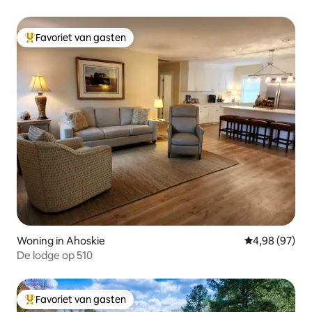
Favoriet van gasten
Topfavoriet van gasten
Woning in Ahoskie
Gemiddelde be
4,98 (97)
De lodge op 510
Favoriet van gasten
Topfavoriet van gasten