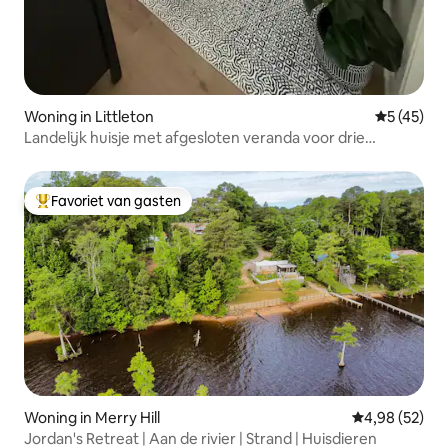
Woning in Littleton
Gemiddelde
5 (45)
Landelijk huisje met afgesloten veranda voor drie
seizoenen
Favoriet van gasten
Topfavoriet van gasten
Woning in Merry Hill
Gemiddelde be
4,98 (52)
Jordan's Retreat | Aan de rivier | Strand | Huisdieren