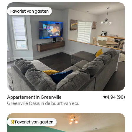
Favoriet van gasten
Favoriet van gasten
Appartement in Greenville
Gemiddelde be
4,94 (90)
Greenville Oasis in de buurt van ecu
Favoriet van gasten
Topfavoriet van gasten