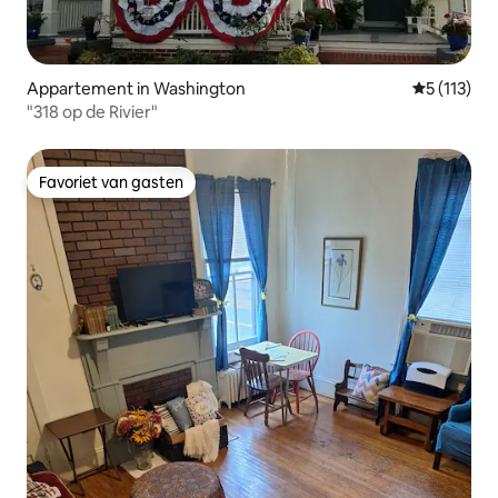
Appartement in Washington
Gemiddelde 
5 (113)
"318 op de Rivier"
Favoriet van gasten
Favoriet van gasten