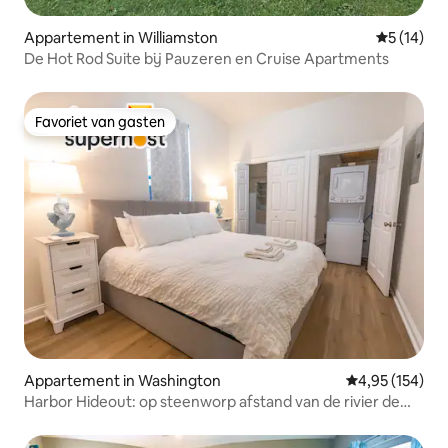
Appartement in Williamston
Gemiddelde
5 (14)
De Hot Rod Suite bij Pauzeren en Cruise Apartments
Favoriet van gasten
Favoriet van gasten
Appartement in Washington
Gemiddelde beo
4,95 (154)
Harbor Hideout: op steenworp afstand van de rivier de
Pamlico