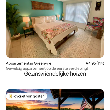
Appartement in Greenville
Gemiddelde beo
4,95 (114)
Geweldig appartement op de eerste verdieping!
Gezinsvriendelijke huizen
Favoriet van gasten
Topfavoriet van gasten