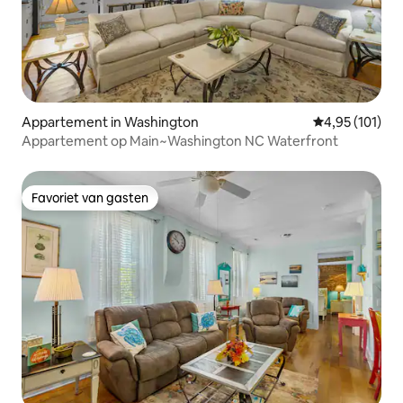
Appartement in Washington
Gemiddelde beo
4,95 (101)
Appartement op Main~Washington NC Waterfront
Favoriet van gasten
Favoriet van gasten