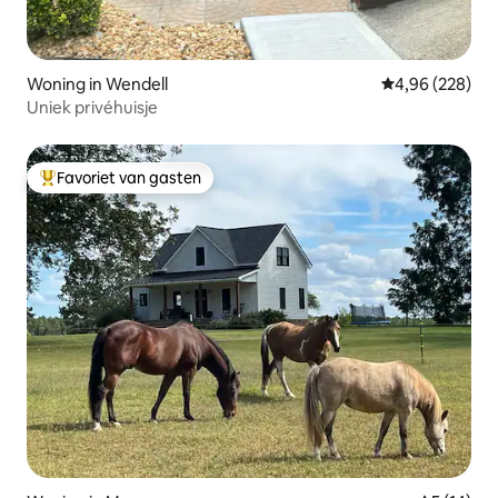
Woning in Wendell
Gemiddelde beo
4,96 (228)
Uniek privéhuisje
Favoriet van gasten
Topfavoriet van gasten