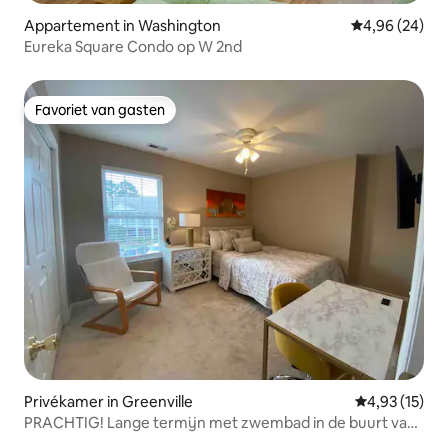
Appartement in Washington
Gemiddelde be
4,96 (24)
Eureka Square Condo op W 2nd
Favoriet van gasten
Favoriet van gasten
Privékamer in Greenville
Gemiddelde be
4,93 (15)
PRACHTIG! Lange termijn met zwembad in de buurt van
ECU & Vidant