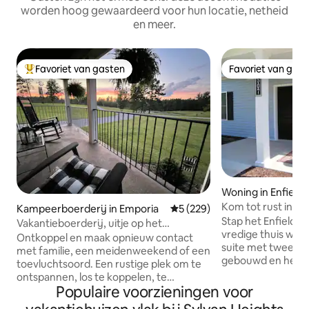
worden hoog gewaardeerd voor hun locatie, netheid
en meer.
Favoriet van gasten
Favoriet van gas
Topfavoriet van gasten
Favoriet van gas
Woning in Enfield
Kom tot rust in Th
Kampeerboerderij in Emporia
Gemiddelde beoordeling van 5
5 (229)
Dicht bij de I-95
Stap het Enfield S
Vakantieboerderij, uitje op het
vredige thuis weg
platteland, retraite
Ontkoppel en maak opnieuw contact
suite met twee sl
met familie, een meidenweekend of een
gebouwd en heeft
toevluchtsoord. Een rustige plek om te
Ze biedt de perfec
ontspannen, los te koppelen, te
stadsflair en modern co
Populaire voorzieningen voor
ontspannen; geniet van het kijken naar
rust: gelegen in ee
boerderijdieren, zonsopgangen,