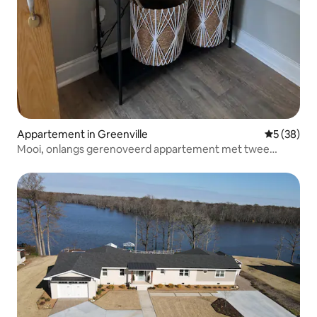
Appartement in Greenville
Gemiddelde
5 (38)
Mooi, onlangs gerenoveerd appartement met twee
slaapkamers!