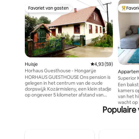
Favoriet van gasten
Favor
Favoriet van gasten
Topfavor
Huisje
Gemiddelde beoordeling
4,93 (59)
Horhaus Guesthouse - Hongarije
Apparte
HORHAUS GUESTHOUSE Ons pension is
Superior 
gelegen in het centrum van de oude
Een baks
dorpswijk Kozármisleny, een klein stadje
kamers o
op ongeveer 5 kilometer afstand van
van het h
Pécs aan de voet van de Mecsek Hills.
wacht op z
Het huis ideaal voor een gezin(4-5
Populaire 
minuten l
personen)en het is in Landhaus-stijl
een resta
ingericht. Het meubilair wordt behandeld
Parkeerge
met natuurlijke bijen en sinaasappelwas.
binnenplaats. Je 
Deze en de natuurlijke linnenstoffen,
hondvrien
het oude meubilair helpt om de
Sleutelov