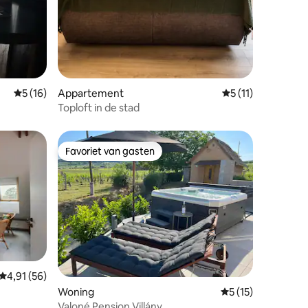
Gemiddelde beoordeling van 5 uit 5, 16 recensies
5 (16)
Appartement
Gemiddelde beoorde
5 (11)
Toploft in de stad
Favoriet van gasten
Favoriet van gasten
Gemiddelde beoordeling van 4,91 uit 5, 56 recensies
4,91 (56)
ecensies
Woning
Gemiddelde beoorde
5 (15)
Valoné Pension Villány