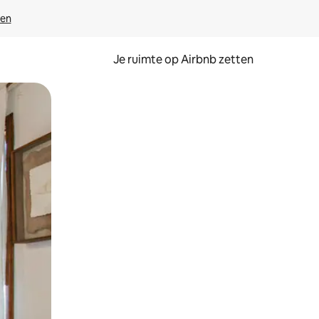
ven
Je ruimte op Airbnb zetten
ken of swipen.