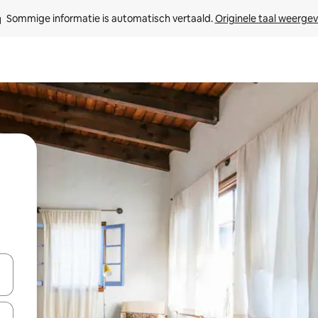
Sommige informatie is automatisch vertaald. 
Originele taal weerge
een keuze met je de pijltjestoetsen omhoog en omlaag, óf door te tik