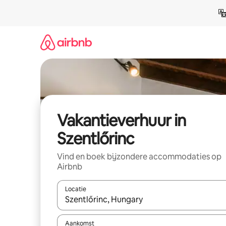
Ga
direct
naar
inhoud
Vakantieverhuur in
Szentlőrinc
Vind en boek bijzondere accommodaties op
Airbnb
Locatie
Wanneer er suggesties beschikbaar zijn, maak je 
Aankomst