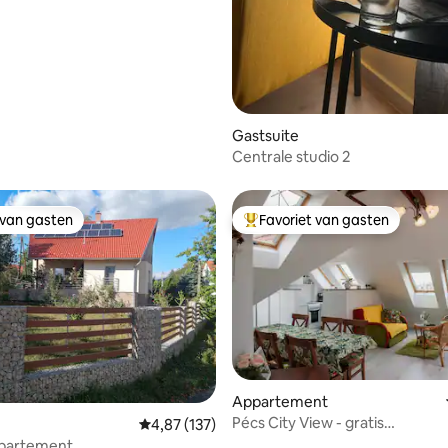
Gastsuite
Centrale studio 2
 van gasten
Favoriet van gasten
 van gasten
Topfavoriet van gasten
 van 4,94 uit 5, 86 recensies
Appartement
Pécs City View - gratis
Gemiddelde beoordeling van 4,87 uit 5, 137 r
4,87 (137)
parkeergelegenheid
partement