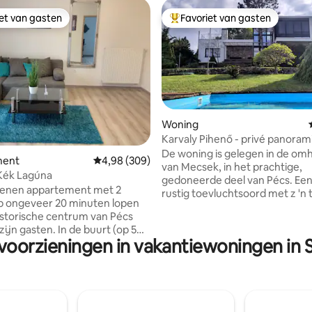
iet van gasten
Favoriet van gasten
iet van gasten
Topfavoriet van gasten
Woning
Karvaly Pihenő - privé panoram
 van 4,93 uit 5, 59 recensies
De woning is gelegen in de omh
ment
Gemiddelde beoordeling van 4,98 uit 5, 309 r
4,98 (309)
van Mecsek, in het prachtige,
Kék Lagúna
gedoneerde deel van Pécs. Een
tenen appartement met 2
rustig toevluchtsoord met z 'n
p ongeveer 20 minuten lopen
Een echte rust wacht op de ru
istorische centrum van Pécs
ruimtes en een prachtig panor
ijn gasten. In de buurt (op 5
het huis. Dicht bij het centrum
voorzieningen in vakantiewoningen in 
oopafstand) vind je: een winkel,
toch ver genoeg om weg te k
urant, een bushalte, enz.
een rustige plek. Het omliggen
legenheid op de afgesloten
nederzettingen hebben zoveel
hebt een
mogelijkheden voor je, afhanke
delijke gastheer gevonden :)
hoe je je tijd zou doorbrengen.
erdracht persoonlijk. More in