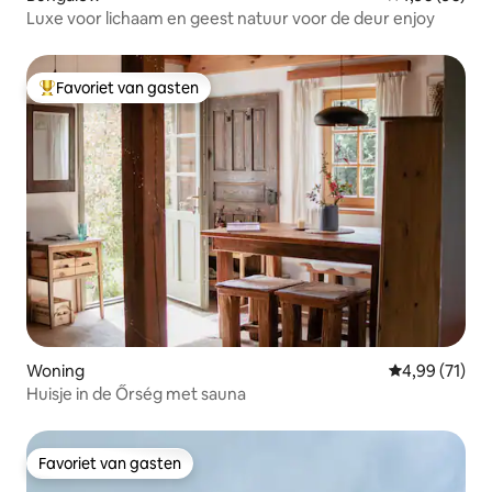
Luxe voor lichaam en geest natuur voor de deur enjoy
Favoriet van gasten
Topfavoriet van gasten
Woning
Gemiddelde be
4,99 (71)
Huisje in de Őrség met sauna
Favoriet van gasten
Favoriet van gasten