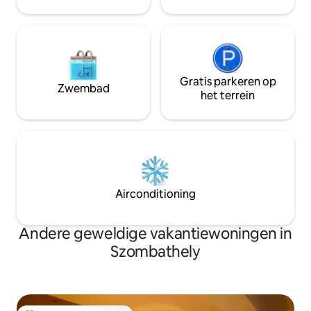
beschikt ook over een balkon.
Toeristenbelasting ter plaatse te
betalen: 420Ft/persoon/nacht
Gratis parkeren op
Zwembad
het terrein
Airconditioning
Andere geweldige vakantiewoningen in
Szombathely