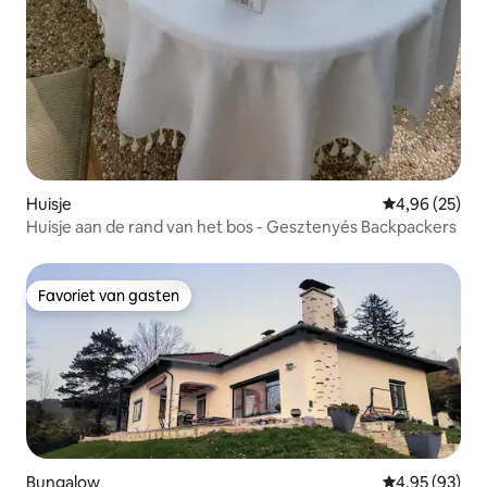
Huisje
Gemiddelde be
4,96 (25)
Huisje aan de rand van het bos - Gesztenyés Backpackers
Favoriet van gasten
Favoriet van gasten
Bungalow
Gemiddelde be
4,95 (93)