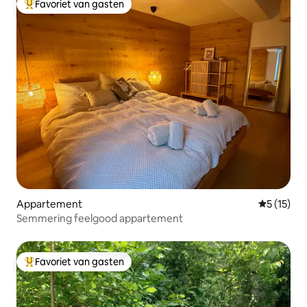
Favoriet van gasten
Topfavoriet van gasten
Appartement
Gemiddelde
5 (15)
Semmering feelgood appartement
Favoriet van gasten
Topfavoriet van gasten