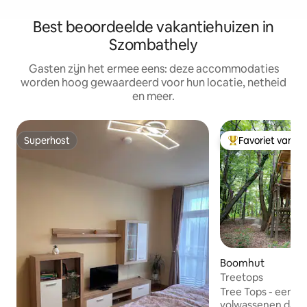
Best beoordeelde vakantiehuizen in
Szombathely
Gasten zijn het ermee eens: deze accommodaties
worden hoog gewaardeerd voor hun locatie, netheid
en meer.
Superhost
Favoriet van g
Superhost
Topfavoriet van 
Boomhut
Treetops
Tree Tops - een o
volwassenen dat 