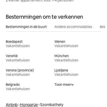
2-kamer appartement voor 1-4 personen
Bestemmingen om te verkennen
Bestemmingen in de buurt
Andere accommodaties
Best
Boedapest
Wenen
Vakantiehuizen
Vakantiehuizen
Venetië
München
Vakantiehuizen
Vakantiehuizen
Verona (provincie)
Ljubljana
Vakantiehuizen
Vakantiehuizen
Belgrado
Toon meer
Vakantiehuizen
Airbnb
Hongarije
Szombathely