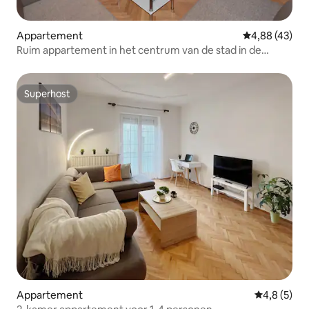
Appartement
Gemiddelde be
4,88 (43)
Ruim appartement in het centrum van de stad in de
Nádasdy Ferenc straat
Superhost
Superhost
Appartement
Gemiddelde 
4,8 (5)