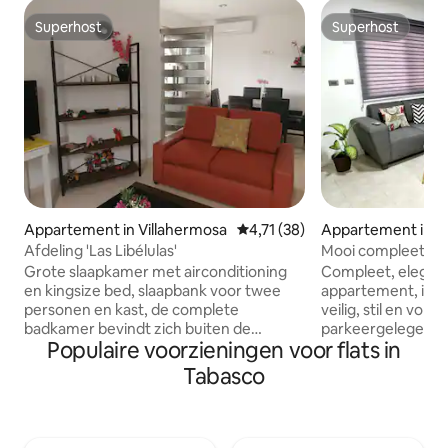
Superhost
Superhost
Superhost
Superhost
Appartement in Villahermosa
Gemiddelde beoordeling van 4,7
4,71 (38)
Appartement in Río
Sección
Afdeling 'Las Libélulas'
Mooi compleet ap
personen.
Grote slaapkamer met airconditioning
Compleet, elegant
en kingsize bed, slaapbank voor twee
appartement, in e
personen en kast, de complete
veilig, stil en vol
badkamer bevindt zich buiten de
parkeergelegenheid. Zeer goede
Populaire voorzieningen voor flats in
slaapkamer. Beide kamers zijn
om als gezin te ko
verbonden, maar ze hebben een deur
dagen te werken. Het gaat om alle
Tabasco
voor privacy. De tweede slaapkamer
voorzieningen om 
met airconditioning heeft een
comfortabele en v
tweepersoonsbed en een grote
zijn. Alles om te koken, te werken, uit te
badkamer in de slaapkamer. Smart-tv
rusten, te vermaken. Voorzien v