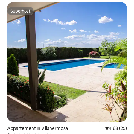
Superhost
Superhost
Appartement in Villahermosa
Gemiddelde be
4,68 (25)