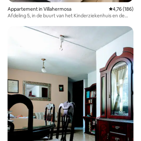
Appartement in Villahermosa
Gemiddelde beo
4,76 (186)
Afdeling 5, in de buurt van het Kinderziekenhuis en de
Faculteit Geneeskunde Niño en de Faculteit
Geneeskunde