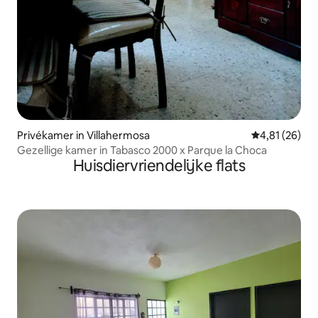
Privékamer in Villahermosa
Gemiddelde be
4,81 (26)
Gezellige kamer in Tabasco 2000 x Parque la Choca
Huisdiervriendelijke flats