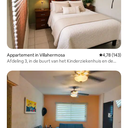
Appartement in Villahermosa
Gemiddelde beo
4,78 (143)
Afdeling 3, in de buurt van het Kinderziekenhuis en de
Faculteit Geneeskunde Niño en de Faculteit
Geneeskunde