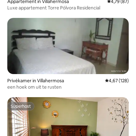
Appartement in Villahermosa
Gemiddelde be
4,79 (87)
Luxe appartement Torre Pólvora Residencial
Privékamer in Villahermosa
Gemiddelde beo
4,67 (128)
een hoek om uit te rusten
Superhost
Superhost