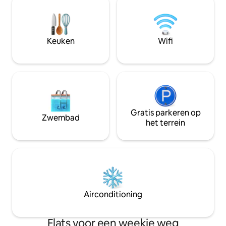
Wifi in de eetkamer. Het ligt op 5 - 7
Bluetooth-hoorn,
minuten lopen van het historische
Netflix te kijken, prime,
centrum van de stad en op 15 minuten
ook een wasmachi
van de ado. Op 20-25 minuten van de
wasruimte. Goed gelegen en zeer dicht
Keuken
Wifi
luchthaven en op 15-20 minuten van
bij de handel.
winkelpleinen.
Gratis parkeren op
Zwembad
het terrein
Airconditioning
Flats voor een weekje weg