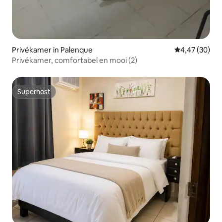
Privékamer in Palenque
Gemiddelde be
4,47 (30)
Privékamer, comfortabel en mooi (2)
Superhost
Superhost