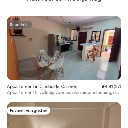
Superhost
Superhost
Appartement in Ciudad del Carmen
Gemiddelde be
4,81 (27)
Appartement 5, volledig voorzien van airconditioning, op
de begane grond.
Favoriet van gasten
Favoriet van gasten