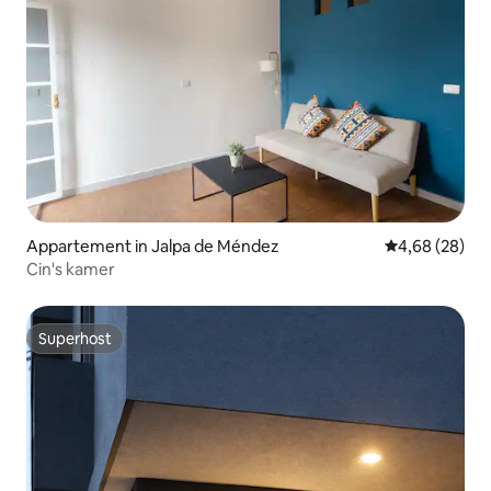
Appartement in Jalpa de Méndez
Gemiddelde be
4,68 (28)
Cin's kamer
Superhost
Superhost