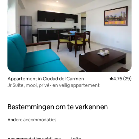
Appartement in Ciudad del Carmen
Gemiddelde be
4,76 (29)
Jr Suite, mooi, privé- en veilig appartement
Bestemmingen om te verkennen
Andere accommodaties
Accommodaties nabij een meer
Lofts