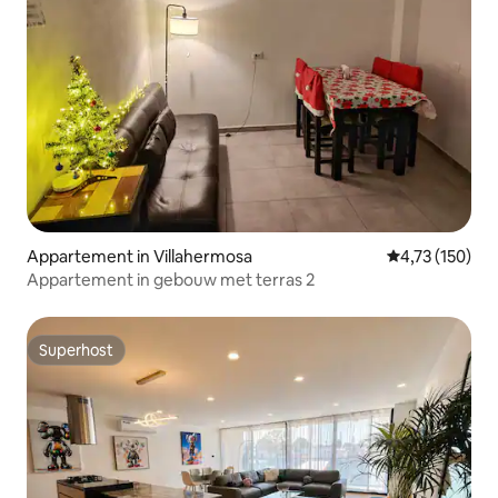
Appartement in Villahermosa
Gemiddelde beo
4,73 (150)
Appartement in gebouw met terras 2
Superhost
Superhost