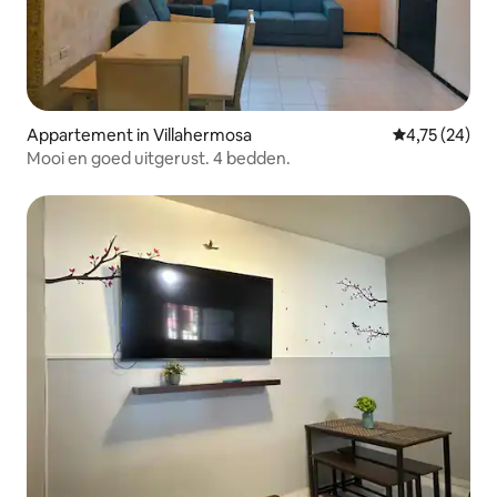
Appartement in Villahermosa
Gemiddelde be
4,75 (24)
Mooi en goed uitgerust. 4 bedden.