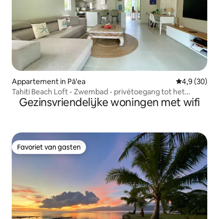
Appartement in Pā'ea
Gemiddelde b
4,9 (30)
Tahiti Beach Loft - Zwembad - privétoegang tot het
Gezinsvriendelijke woningen met wifi
strand
Favoriet van gasten
Favoriet van gasten