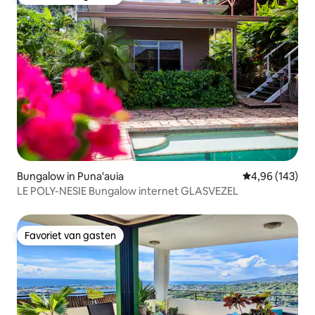
Favoriet van gasten
Bungalow in Puna'auia
Gemiddelde beo
4,96 (143)
LE POLY-NESIE Bungalow internet GLASVEZEL
Favoriet van gasten
Favoriet van gasten