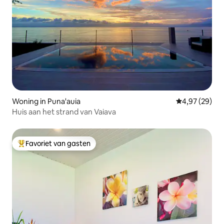
Woning in Puna'auia
Gemiddelde be
4,97 (29)
Huis aan het strand van Vaiava
Favoriet van gasten
Topfavoriet van gasten