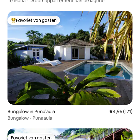
Te Mana - Droomappartement aan de lagune
Favoriet van gasten
Topfavoriet van gasten
Bungalow in Puna'auia
Gemiddelde beo
4,95 (171)
Bungalow - Punaauia
Favoriet van gasten