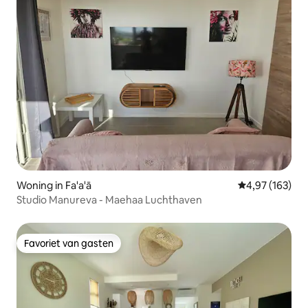
Woning in Fa'a'ā
Gemiddelde beo
4,97 (163)
Studio Manureva - Maehaa Luchthaven
Favoriet van gasten
Favoriet van gasten