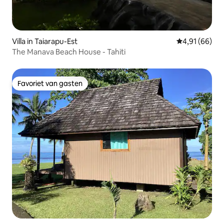
Villa in Taiarapu-Est
Gemiddelde be
4,91 (66)
The Manava Beach House - Tahiti
Favoriet van gasten
Favoriet van gasten