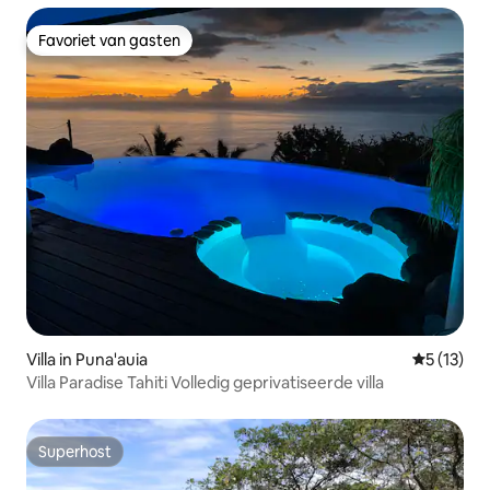
Favoriet van gasten
Favoriet van gasten
Villa in Puna'auia
Gemiddelde
5 (13)
Villa Paradise Tahiti Volledig geprivatiseerde villa
Superhost
Superhost