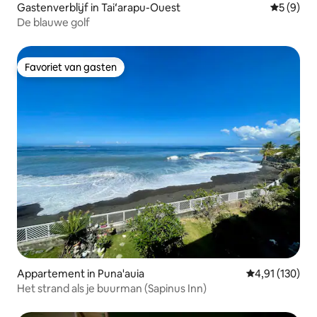
Gastenverblijf in Taiʻarapu-Ouest
Gemiddeld
5 (9)
De blauwe golf
Favoriet van gasten
Favoriet van gasten
Appartement in Puna'auia
Gemiddelde beo
4,91 (130)
Het strand als je buurman (Sapinus Inn)