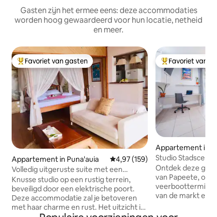
Gasten zijn het ermee eens: deze accommodaties
worden hoog gewaardeerd voor hun locatie, netheid
en meer.
Favoriet van gasten
Favoriet van g
Topfavoriet van gasten
Topfavoriet van 
Appartement in P
Studio Stadscentr
Appartement in Puna'auia
Gemiddelde beoordeling van 4,97
4,97 (159)
Uitzicht op de be
Ontdek deze gezell
Volledig uitgeruste suite met een
van Papeete, op 2
adembenemend uitzicht!
Knusse studio op een rustig terrein,
veerbootterminal
beveiligd door een elektrische poort.
van de markt en o
Deze accommodatie zal je betoveren
Paofai Gardens Pa
met haar charme en rust. Het uitzicht is
strakke inrichting
schitterend. De inrichting van het