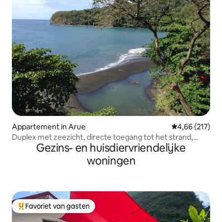
Appartement in Arue
Gemiddelde beo
4,66 (217)
Duplex met zeezicht, directe toegang tot het strand,
Gezins- en huisdiervriendelijke
luxe!
woningen
Favoriet van gasten
Topfavoriet van gasten