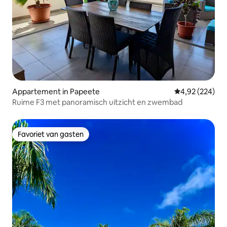
Appartement in Papeete
Gemiddelde beo
4,92 (224)
Ruime F3 met panoramisch uitzicht en zwembad
Favoriet van gasten
Favoriet van gasten