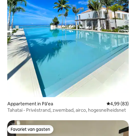
Appartement in Pā'ea
Gemiddelde be
4,99 (83)
Tahatai - Privéstrand, zwembad, airco, hogesnelheidsnet
Favoriet van gasten
Favoriet van gasten