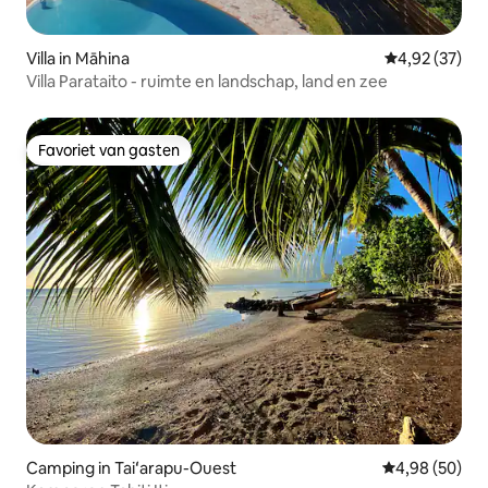
Villa in Māhina
Gemiddelde be
4,92 (37)
Villa Parataito - ruimte en landschap, land en zee
Favoriet van gasten
Favoriet van gasten
Camping in Taiʻarapu-Ouest
Gemiddelde be
4,98 (50)