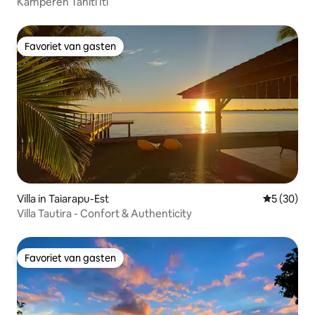
Kamperen Tahiti Iti
Favoriet van gasten
Favoriet van gasten
Villa in Taiarapu-Est
Gemiddelde
5 (30)
Villa Tautira - Confort & Authenticity
Favoriet van gasten
Favoriet van gasten