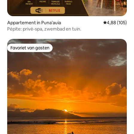
Appartement in Puna'auia
Gemiddelde beo
4,88 (105)
Pépite: privé-spa, zwembad en tuin.
Favoriet van gasten
Favoriet van gasten