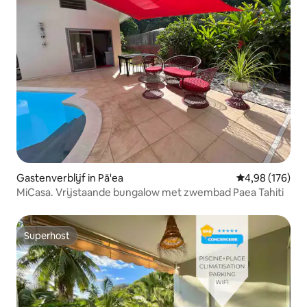
Gastenverblijf in Pā'ea
Gemiddelde beo
4,98 (176)
MiCasa. Vrijstaande bungalow met zwembad Paea Tahiti
Superhost
Superhost