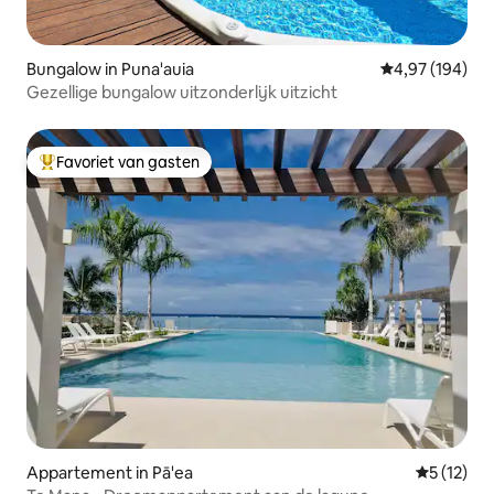
Bungalow in Puna'auia
Gemiddelde beo
4,97 (194)
Gezellige bungalow uitzonderlijk uitzicht
Favoriet van gasten
Topfavoriet van gasten
Appartement in Pā'ea
Gemiddelde
5 (12)