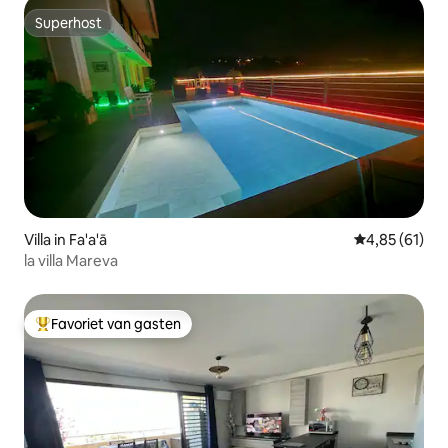
Superhost
Superhost
Villa in Fa'a'ā
Gemiddelde be
4,85 (61)
la villa Mareva
Favoriet van gasten
Topfavoriet van gasten