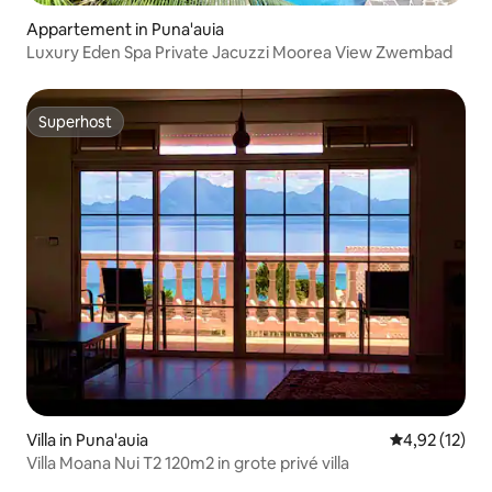
Appartement in Puna'auia
Luxury Eden Spa Private Jacuzzi Moorea View Zwembad
Superhost
Superhost
Villa in Puna'auia
Gemiddelde be
4,92 (12)
Villa Moana Nui T2 120m2 in grote privé villa