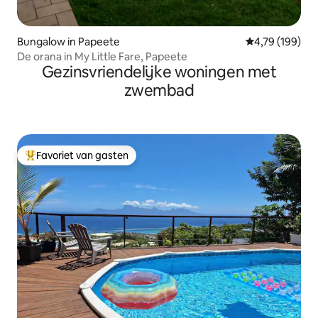
Bungalow in Papeete
Gemiddelde beo
4,79 (199)
De orana in My Little Fare, Papeete
Gezinsvriendelijke woningen met
zwembad
Favoriet van gasten
Topfavoriet van gasten