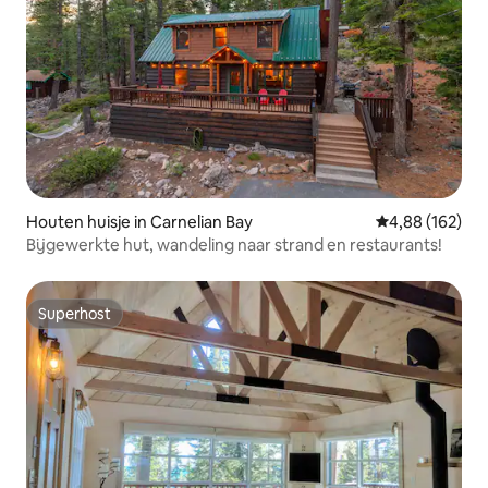
Houten huisje in Carnelian Bay
Gemiddelde beo
4,88 (162)
Bijgewerkte hut, wandeling naar strand en restaurants!
Superhost
Superhost