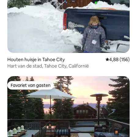
Houten huisje in Tahoe City
Gemiddelde beo
4,88 (156)
Hart van de stad, Tahoe City, Californië
Favoriet van gasten
Favoriet van gasten