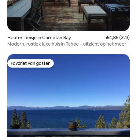
Houten huisje in Carnelian Bay
Gemiddelde beo
4,85 (223)
Modern, rustiek luxe huis in Tahoe – uitzicht op het meer
Favoriet van gasten
Favoriet van gasten