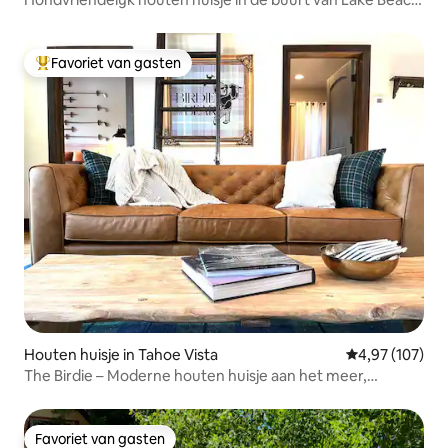
& Dining
Favoriet van gasten
Topfavoriet van gasten
Houten huisje in Tahoe Vista
Gemiddelde beo
4,97 (107)
The Birdie – Moderne houten huisje aan het meer,
wandelen met SUP's
Favoriet van gasten
Favoriet van gasten