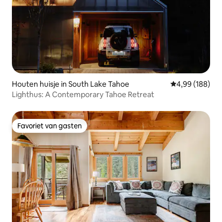
Houten huisje in South Lake Tahoe
Gemiddelde beo
4,99 (188)
Lighthus: A Contemporary Tahoe Retreat
Favoriet van gasten
Favoriet van gasten