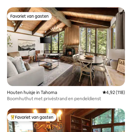
Favoriet van gasten
Favoriet van gasten
Houten huisje in Tahoma
Gemiddelde beo
4,92 (118)
Boomhuthut met privéstrand en pendeldienst
Favoriet van gasten
Topfavoriet van gasten