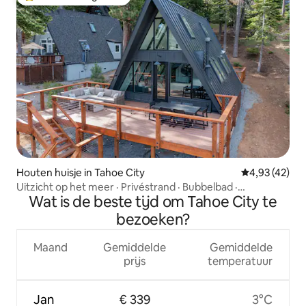
Topfavoriet van gasten
Houten huisje in Tahoe City
Gemiddelde be
4,93 (42)
Uitzicht op het meer · Privéstrand · Bubbelbad ·
Wat is de beste tijd om Tahoe City te
Airconditioning · Huisdieren
bezoeken?
Maand
Gemiddelde
Gemiddelde
prijs
temperatuur
Jan
€ 339
3°C