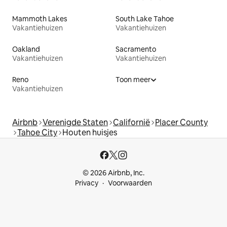
Mammoth Lakes
South Lake Tahoe
Vakantiehuizen
Vakantiehuizen
Oakland
Sacramento
Vakantiehuizen
Vakantiehuizen
Reno
Toon meer
Vakantiehuizen
Airbnb
Verenigde Staten
Californië
Placer County
Tahoe City
Houten huisjes
© 2026 Airbnb, Inc.
Privacy
Voorwaarden