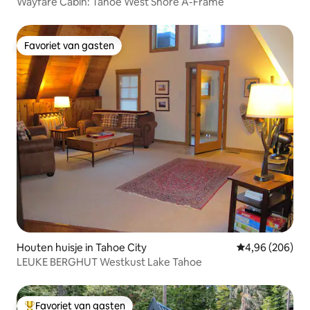
Wayfare Cabin: Tahoe West Shore A-Frame
Favoriet van gasten
Favoriet van gasten
Houten huisje in Tahoe City
Gemiddelde beo
4,96 (206)
LEUKE BERGHUT Westkust Lake Tahoe
Favoriet van gasten