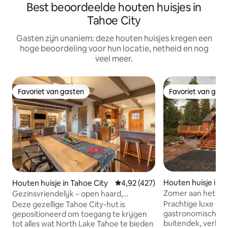
Best beoordeelde houten huisjes in
Tahoe City
Gasten zijn unaniem: deze houten huisjes kregen een
hoge beoordeling voor hun locatie, netheid en nog
veel meer.
Favoriet van gasten
Favoriet van gas
Favoriet van gasten
Favoriet van gas
Houten huisje in C
Houten huisje in Tahoe City
Gemiddelde beoordeling van 4,92
4,92 (427)
ay
Zomer aan het mee
Gezinsvriendelijk – open haard,
met bubbelbad!
privétoegang tot het strand, LTPA
Prachtige luxe sl
Deze gezellige Tahoe City-hut is
gastronomische k
gepositioneerd om toegang te krijgen
buitendek, verhar
tot alles wat North Lake Tahoe te bieden