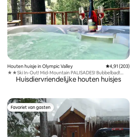
Houten huisje in Olympic Valley
Gemiddelde beo
4,91 (203)
★★Ski In-Out! Mid-Mountain PALISADES! Bubbelbad!
Huisdiervriendelijke houten huisjes
★★
Favoriet van gasten
Favoriet van gasten