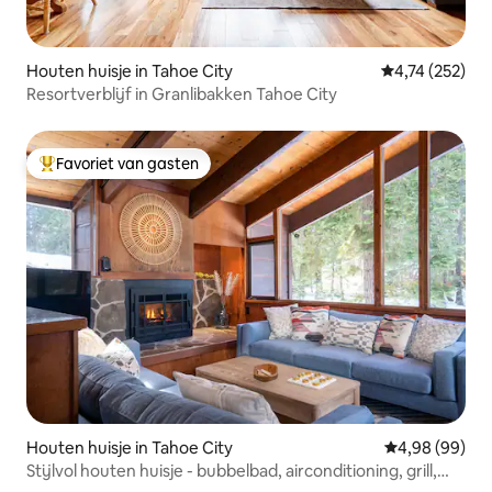
Houten huisje in Tahoe City
Gemiddelde beo
4,74 (252)
Resortverblijf in Granlibakken Tahoe City
Favoriet van gasten
Topfavoriet van gasten
Houten huisje in Tahoe City
Gemiddelde be
4,98 (99)
Stijlvol houten huisje - bubbelbad, airconditioning, grill,
dicht bij het meer en de stad