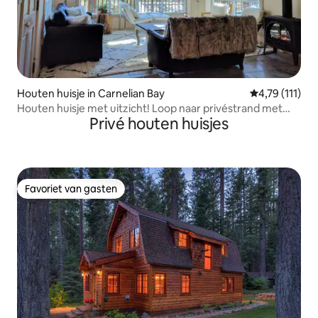
Houten huisje in Carnelian Bay
Gemiddelde be
4,79 (111)
Houten huisje met uitzicht! Loop naar privéstrand met
Privé houten huisjes
pier!
Favoriet van gasten
Favoriet van gasten