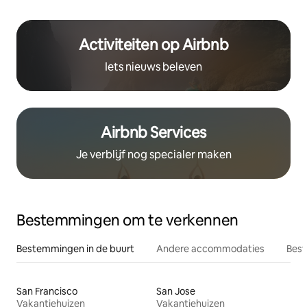
Activiteiten op Airbnb
Iets nieuws beleven
Airbnb Services
Je verblijf nog specialer maken
Bestemmingen om te verkennen
Bestemmingen in de buurt
Andere accommodaties
Best
San Francisco
San Jose
Vakantiehuizen
Vakantiehuizen