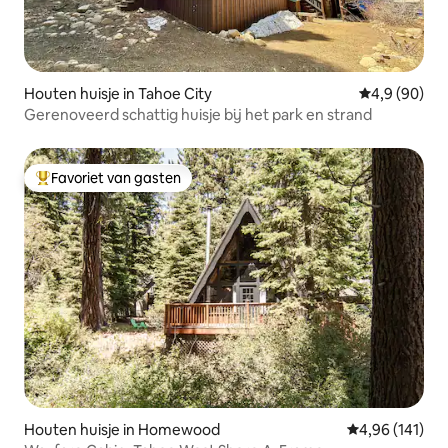
Houten huisje in Tahoe City
Gemiddelde b
4,9 (90)
Gerenoveerd schattig huisje bij het park en strand
Favoriet van gasten
Topfavoriet van gasten
Houten huisje in Homewood
Gemiddelde beo
4,96 (141)