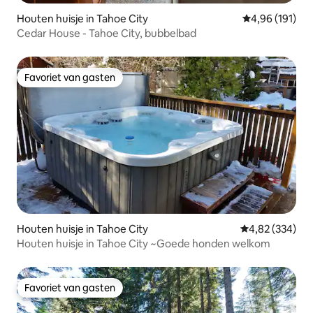
Houten huisje in Tahoe City
Gemiddelde beo
4,96 (191)
Cedar House - Tahoe City, bubbelbad
Favoriet van gasten
Favoriet van gasten
Houten huisje in Tahoe City
Gemiddelde beo
4,82 (334)
Houten huisje in Tahoe City ~Goede honden welkom
Favoriet van gasten
Favoriet van gasten