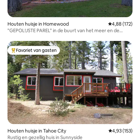
Houten huisje in Homewood
Gemiddelde beo
4,88 (172)
"GEPOLIJSTE PAREL" in de buurt van het meer en de
skigebieden is terug
Favoriet van gasten
Topfavoriet van gasten
Houten huisje in Tahoe City
Gemiddelde beo
4,93 (153)
Rustig en gezellig huis in Sunnyside