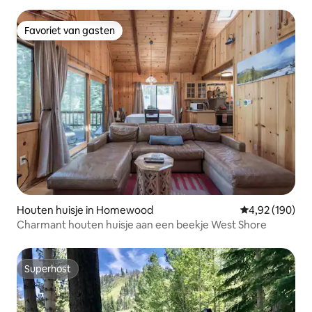
Favoriet van gasten
Favoriet van gasten
Houten huisje in Homewood
Gemiddelde beo
4,92 (190)
Charmant houten huisje aan een beekje West Shore
Superhost
Superhost