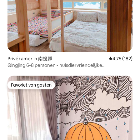
Privékamer in 南投縣
Gemiddelde beo
4,75 (182)
Qingjing 6-8 personen - huisdiervriendelijke
accommodatie - 10 minuten van de kleine Zwitserse tuin -
in de buurt van Qingjing Farm - speciale auto voor het
bekijken van de zon - Qingjing zonsopgang kamer - kleine
Favoriet van gasten
Favoriet van gasten
beren kamer