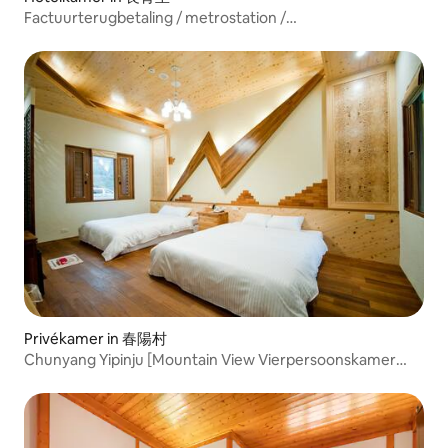
Factuurterugbetaling / metrostation /
kortetermijnverhuur voor zakenreizen / met
fitnessruimte, sauna, stoombad en droogruimte /
inclusief schoonmaak en ontbijt
Privékamer in 春陽村
Chunyang Yipinju [Mountain View Vierpersoonskamer
105] Huisdiervriendelijk, Qingjing Farm, Nantou
Accommodatie