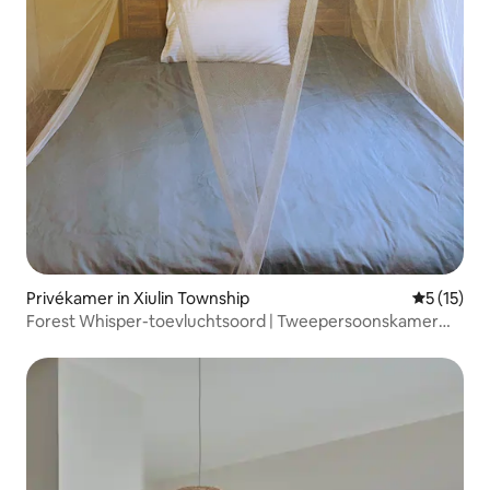
Privékamer in Xiulin Township
Gemiddelde
5 (15)
Forest Whisper-toevluchtsoord | Tweepersoonskamer
met dennen en bamboe