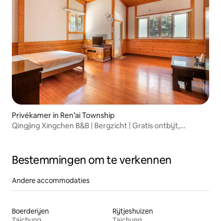
Privékamer in Ren’ai Township
Qingjing Xingchen B&B | Bergzicht | Gratis ontbijt,
parkeerplaats | Tweepersoonskamer
Bestemmingen om te verkennen
Andere accommodaties
Boerderijen
Rijtjeshuizen
Taichung
Taichung