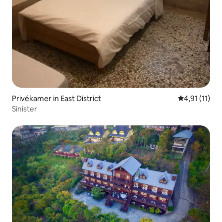
Privékamer in East District
Gemiddelde b
4,91 (11)
Sinister