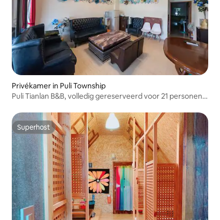
Privékamer in Puli Township
Puli Tianlan B&B, volledig gereserveerd voor 21 personen
(legaal 1049), met een woonkamer, 5 kamers met balkon,
aparte airconditioning, barbecue en mahjong.
Superhost
Superhost