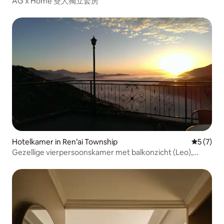
AG x Home 雙人獨立套房
Hotelkamer in Ren’ai Township
Gemiddeld
5 (7)
Gezellige vierpersoonskamer met balkonzicht (Leo),
gratis sterrenkijktocht, nabijgelegen zakenwijk
Starbucks, skywalk, groen grasland