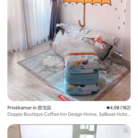
Privékamer in 西屯區
Gemiddelde beo
4,98 (182)
Doppio Boutique Coffee Inn Design Home, Sailboat Hotel
met hetzelfde niveau als Dunp bed + groot balkon, 200
meter van het Shihfu Station, rustig gelegen