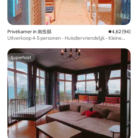
Privékamer in 南投縣
Gemiddelde be
4,62 (94)
Uitverkoop 4-5 personen - Huisdiervriendelijk - Kleine
Zwitserse tuin 10 min - In de buurt Uitverkoop boerderij -
Sunbus - Uitverkoop Delta - Romantisch
Superhost
Superhost