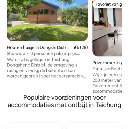
Favoriet van gas
Favoriet van gas
Houten huisje in Dongshi Distric
Gemiddelde beoordeling van 
5 (28)
t
Shuiwei Ju 10 personen pakketprijs
(Lohas Shuiwei Ju ontspannen landelijk
Watertail is gelegen in Taichung
Privékamer in 西
plezier) Weg van de drukte van de stad
Dongsheng District, de omgeving is
Espresso Boutique 
Luister naar de insecten en vogels
rustig en vredig, de buitentuin kan
Hotel Dempsey Bed
Wij zijn een café 
zingen en geniet van de rust en
worden gebruikt voor het verzamelen
schommelstoel, 2
200 meter van mrt
ontspanning met vrienden en lekker
en barbecueën, en er is een
metrostation City H
Government Statio
eten
woonkamer.De keuken is beschikbaar,
gelegen
accommodatie, ge
er zijn 3 kamers, perfect voor families
Populaire voorzieningen voor
(Burgerwinkel aan
en vrienden om samen van het
straat; vraag naa
landelijke leven te genieten en te
accommodaties met ontbijt in Taichung
café) (HSR transfer naar Taichung MRT
ervaren 1. Mizutoju biedt een
20 min.In Xitun Dis
pakketservice, waaronder de
Chia.Op 4-5 minut
woonkamer en keuken, en is geschikt
van station City H
voor vrienden of familie die samen