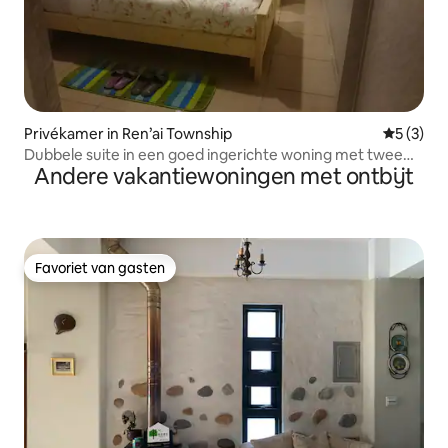
Privékamer in Ren’ai Township
Gemiddeld
5 (3)
Dubbele suite in een goed ingerichte woning met twee
Andere vakantiewoningen met ontbijt
comfortabele eenpersoonsbedden, geschikt voor zowel
vriendengroepen als koppels.
Favoriet van gasten
Favoriet van gasten