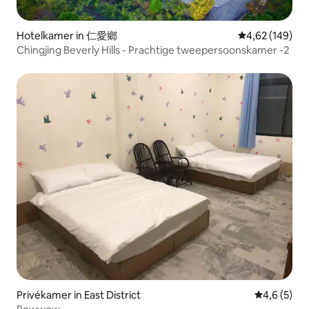
Hotelkamer in 仁愛鄉
Gemiddelde beo
4,62 (149)
Chingjing Beverly Hills - Prachtige tweepersoonskamer -2
Privékamer in East District
Gemiddelde 
4,6 (5)