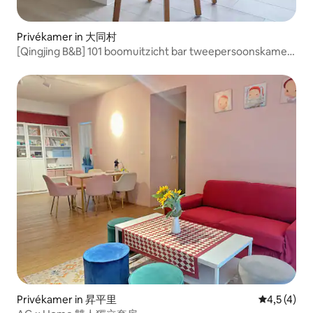
Privékamer in 大同村
[Qingjing B&B] 101 boomuitzicht bar tweepersoonskamer
~ Qingqing Grassland, Qingjing Farm, hooggelegen
wandelpad, zonsopgang in Hehuanshan, Wuling,
Aowanda, Nantou accommodatie
Privékamer in 昇平里
Gemiddelde 
4,5 (4)