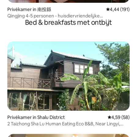
Privékamer in 南投縣
Gemiddelde beo
4,44 (191)
Qingjing 4-5 personen - huisdiervriendelijke
Bed & breakfasts met ontbijt
accommodatie - Kleine Zwitserse tuin 10 minuten - Dicht
bij Qingjing Farm - Speciale bus voor het kijken naar de
zon - Qingjing uitzichtkamer - Middellandse Zee
Privékamer in Shalu District
Gemiddelde be
4,59 (58)
2 Taizhong Sha Lu Human Eating Eco B&B, Near Lingyi,
Hongguang, Clear Water, Taichung Harbor, National Road
No. 3 Longjing General Quadruple Room