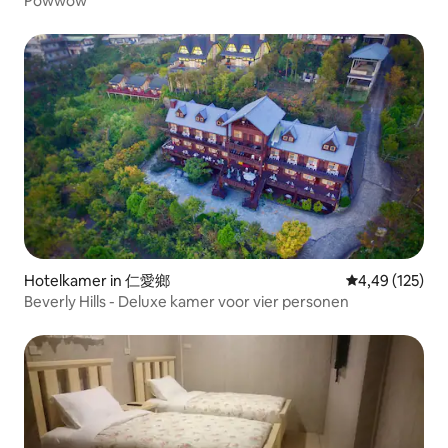
Powwow
Hotelkamer in 仁愛鄉
Gemiddelde beo
4,49 (125)
Beverly Hills - Deluxe kamer voor vier personen