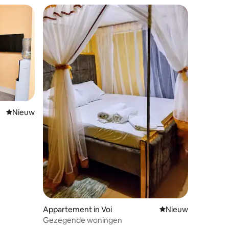
Nieuwe accommodatie
Nieuw
Appartement in Voi
Nieuwe accommoda
Nieuw
Gezegende woningen