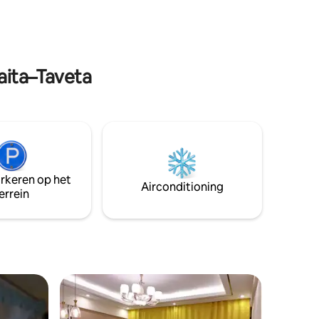
dere
spotten van leeuwen voor de lunch. Of je
t en het
nu op doorreis bent of van plan bent om
 omdat ze
te blijven, één ding is zeker: je wilt niet
n sta
weg!
aita–Taveta
arkeren op het
Airconditioning
errein