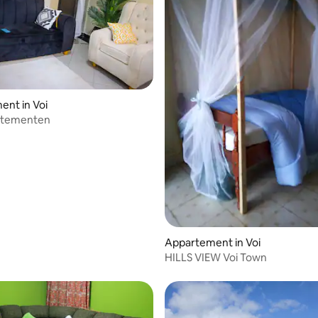
eling van 4 uit 5, 3 recensies
nt in Voi
rtementen
Appartement in Voi
HILLS VIEW Voi Town