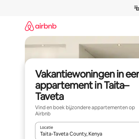
Ga
direct
naar
inhoud
Vakantiewoningen in ee
appartement in Taita–
Taveta
Vind en boek bijzondere appartementen op
Airbnb
Locatie
Wanneer er suggesties beschikbaar zijn, maak je 