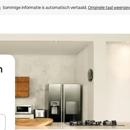
Sommige informatie is automatisch vertaald. 
Originele taal weerge
n
een keuze met je de pijltjestoetsen omhoog en omlaag, óf door te tik