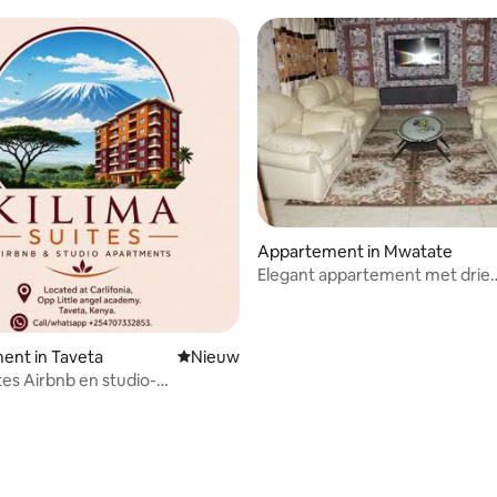
-heuvel
Appartement in Mwatate
Elegant appartement met drie
slaapkamers
ent in Taveta
Nieuwe accommodatie
Nieuw
tes Airbnb en studio-
menten
ng van 4,33 uit 5, 3 recensies