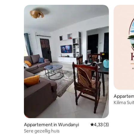
de Sagala
Appartem
Kilima Sui
apparte
Appartement in Wundanyi
Gemiddelde beoordeli
4,33 (3)
Sere gezellig huis