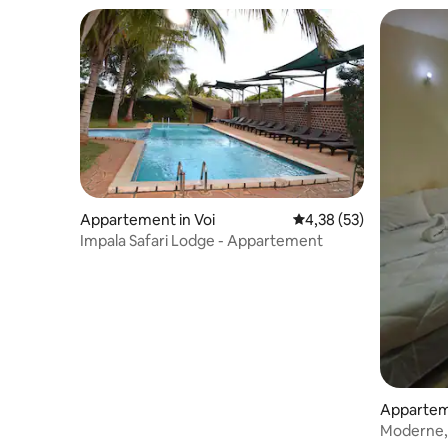
Appartement in Voi
Gemiddelde beoordeling
4,38 (53)
Impala Safari Lodge - Appartement
Apparteme
Moderne, s