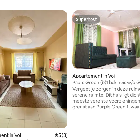
Superhost
Superhost
Appartement in Voi
Paars Groen (b)1 bdr huis w/d G
parkeren & WiFi
Vergeet je zorgen in deze ruim
serene ruimte. Dit huis ligt dich
meeste vereiste voorzieningen
grenst aan Purple Green 1, waa
makkelijker is voor gasten om 
huizen mee te nemen als ze in
gebied moeten verblijven. Tait
County is de thuisbasis van zo
ng van 4,67 uit 5, 3 recensies
nt in Voi
Gemiddelde beoordeling van 5 uit 5, 3 r
5 (3)
East als West National parken e