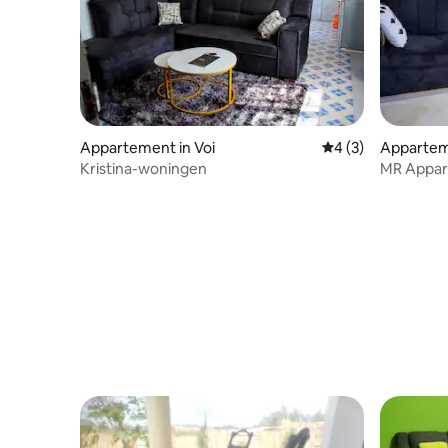
Appartement in Voi
Gemiddelde beoord
4 (3)
Apparteme
Kristina-woningen
MR Appa