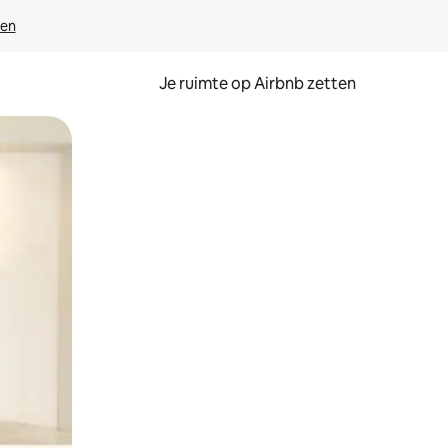
ven
Je ruimte op Airbnb zetten
ken of swipen.