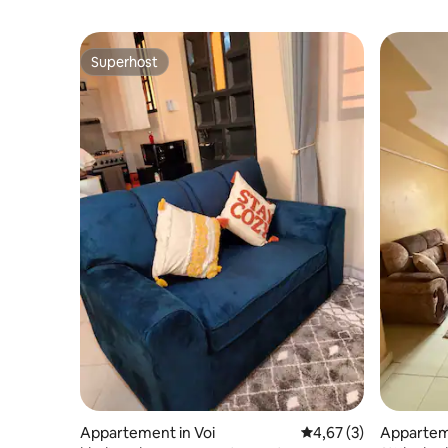
Superhost
Superhost
Appartement in Voi
Gemiddelde beoordeli
4,67 (3)
Apparteme