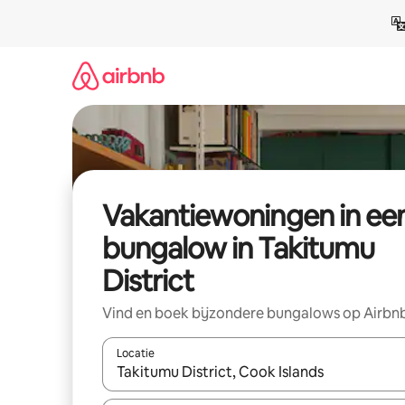
Ga
direct
naar
inhoud
Vakantiewoningen in ee
bungalow in Takitumu
District
Vind en boek bijzondere bungalows op Airbn
Locatie
Wanneer er suggesties beschikbaar zijn, maak je 