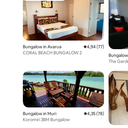
Bungalow in Avarua
Gemiddelde beoordeling
4,94 (77)
CORAL BEACH BUNGALOW 2
Bungalow 
The Gard
Bungalow in Muri
Gemiddelde beoordeling
4,35 (78)
Koromiri 3BM Bungalow