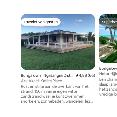
Favoriet van gasten
Superho
Favoriet van gasten
Superho
Bungalow 
t
Natuurlij
Bungalow in Ngatangiia Distri
Gemiddelde beoordeling
4,88 (66)
Een char
ct
Are Akaiti: Katies Place
slaapkame
Rust en stilte aan de overkant van het
het zandstra
strand. 150 m van je eigen witte
vredige l
zandstrand waar je kunt zwemmen,
direct aa
snorkelen, zonnebaden, wandelen, lezen
zandstran
en ontspannen. Gelegen aan de
Titikave
overkant van het strand, en op een korte
snorkelplekken. Bar
wandeling van cafés / restaurants, biedt