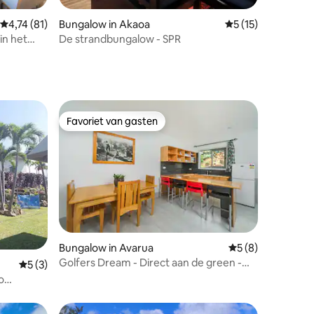
ecensies
Gemiddelde beoordeling van 4,74 uit 5, 81 recensies
4,74 (81)
Bungalow in Akaoa
Gemiddelde beoorde
5 (15)
 in het
De strandbungalow - SPR
Favoriet van gasten
Favoriet van gasten
recensies
Bungalow in Avarua
Gemiddelde beoord
5 (8)
Golfers Dream - Direct aan de green -
Gemiddelde beoordeling van 5 uit 5, 3 recensies
5 (3)
Exclusief
o