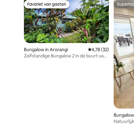
Favoriet van gasten
Superho
Favoriet van gasten
Superho
Bungalow in Arorangi
Gemiddelde beoordelin
4,78 (32)
Zelfstandige Bungalow 2 in de buurt van
strand
Bungalow 
Natuurlij