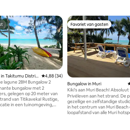
st
Favoriet van gasten
st
Favoriet van gasten
in Takitumu Distric
Gemiddelde beoordeling van 4,88 uit 5, 34 r
4,88 (34)
ke lagune 2BM Bungalow 2
 van 4,88 uit 5, 66 recensies
Bungalow in Muri
G
mante bungalow met 2
Kiki's aan Muri Beach! Absoluu
rs, gelegen op 20 meter van
aan het strand!
Privéleven aan het strand. De perfecte
nd van Titikaveka! Rustige,
gezellige en zelfstandige studi
ocatie in een tuinomgeving,
in het centrum van Muri Beach
n een privéstrand, op het
loopafstand van alle Muri hotsp
d en de turquoise lagune van
Direct gelegen aan het populai
ka met indrukwekkende
Beach is de droom van een
becue aan dek.
watersportliefhebber, uitstek