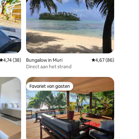
ecensies
Gemiddelde beoordeling van 4,74 uit 5, 38 recensies
4,74 (38)
Bungalow in Muri
Gemiddelde beoordelin
4,67 (86)
1
Direct aan het strand
Favoriet van gasten
Favoriet van gasten