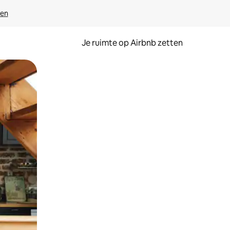
ven
Je ruimte op Airbnb zetten
ken of swipen.