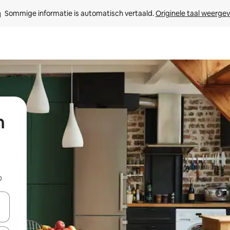
Sommige informatie is automatisch vertaald. 
Originele taal weerge
n
b
een keuze met je de pijltjestoetsen omhoog en omlaag, óf door te tik