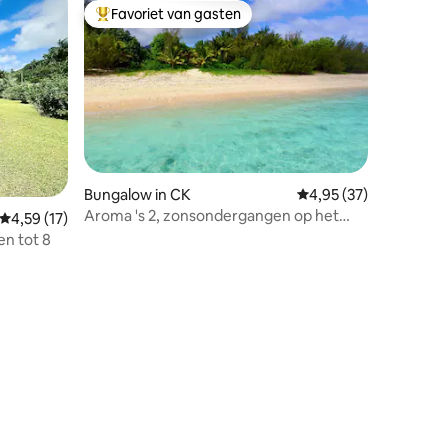
Favoriet van gasten
Topfavoriet van gasten
Bungalow in CK
Gemiddelde beoordelin
4,95 (37)
Aroma 's 2, zonsondergangen op het
Gemiddelde beoordeling van 4,59 uit 5, 17 recensies
4,59 (17)
strand
en tot 8
ecensies