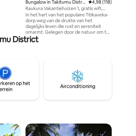
Bungalow in Takitumu Distric
Gemiddelde beoordeling
4,98 (118)
en,
een eigen pa
t
Raukura Vakantiehuizen 1, gratis wifi,
rookvrij
airco
In het hart van het populaire Titikaveka-
wat je
uitzicht
dorp weg van de drukte van het
en
toegang 
dagelijks leven die rust en sereniteit
 het
dicht bij 
omarmt. Gelegen door de natuur om te
uri
bakkerij/
mu District
verkennen en te waarderen en
minuten r
gemakkelijke toegang tot het strand van
o-
Papaaroa voor een mooie koele duik.
Ideale plek om te ontspannen, na te
denken en het leven te vieren in je eigen
privéruimte en of voor werk. Als je op
zoek bent naar een volledige actie-
accommodatie, dan is dit niets voor jou.
arkeren op het
Geniet van de reis en maak het je eigen.
Airconditioning
errein
Lees andere informatie om op te
merken.