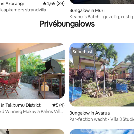
in Arorangi
Gemiddelde beoordeling van 4,69 uit 5, 39 r
4,69 (39)
slaapkamers strandvilla
Bungalow in Muri
Keanu 's Batch - gezellig, rustig
Privébungalows
hart van Muri!
Superhost
Superhost
in Takitumu District
Gemiddelde beoordeling van 5 uit 5, 4 
5 (4)
rd Winning Makayla Palms Villa
Bungalow in Avarua
Par-fection wacht - Villa 3 Studi
Rarotonga!