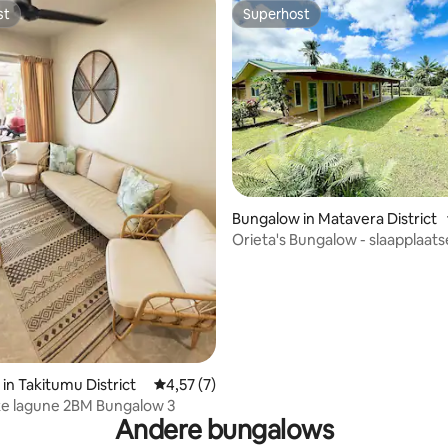
st
Superhost
st
Superhost
g van 4,78 uit 5, 32 recensies
Bungalow in Matavera District
Orieta's Bungalow - slaapplaats
in Takitumu District
Gemiddelde beoordeling van 4,57 uit 5, 7 r
4,57 (7)
ke lagune 2BM Bungalow 3
Andere bungalows