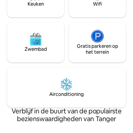
Met 24/7 beveiliging van het gebouw,
Keuken
Wifi
volledige airconditioning en Superhosts
die supersnel reageren, is dit het ultieme
verblijf in Tanger.
Gratis parkeren op
Zwembad
het terrein
Airconditioning
Verblijf in de buurt van de populairste
bezienswaardigheden van Tanger