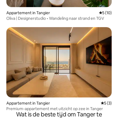
Appartement in Tangier
Gemiddelde
5 (10)
Oliva | Designerstudio • Wandeling naar strand en TGV
Appartement in Tangier
Gemiddeld
5 (3)
Premium-appartement met uitzicht op zee in Tanger
Wat is de beste tijd om Tanger te