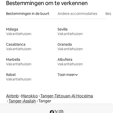
Bestemmingen om te verkennen
Bestemmingen in de buurt
Andere accommodaties
Best
Málaga
Sevilla
Vakantiehuizen
Vakantiehuizen
Casablanca
Granada
Vakantiehuizen
Vakantiehuizen
Marbella
Albufeira
Vakantiehuizen
Vakantiehuizen
Rabat
Toon meer
Vakantiehuizen
Airbnb
Marokko
Tanger-Tétouan-Al Hoceïma
Tanger-Assilah
Tanger