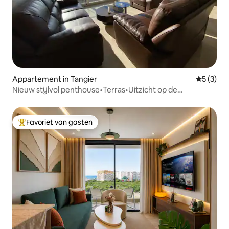
Appartement in Tangier
Gemiddeld
5 (3)
Nieuw stijlvol penthouse•Terras•Uitzicht op de
zonsondergang•Parkeren
Favoriet van gasten
Topfavoriet van gasten