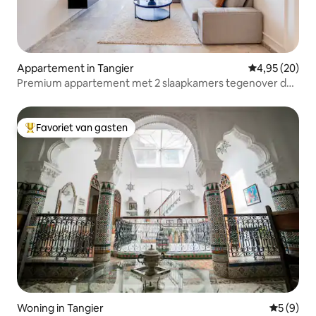
Appartement in Tangier
Gemiddelde be
4,95 (20)
Premium appartement met 2 slaapkamers tegenover de
TGV
Favoriet van gasten
Topfavoriet van gasten
Woning in Tangier
Gemiddeld
5 (9)