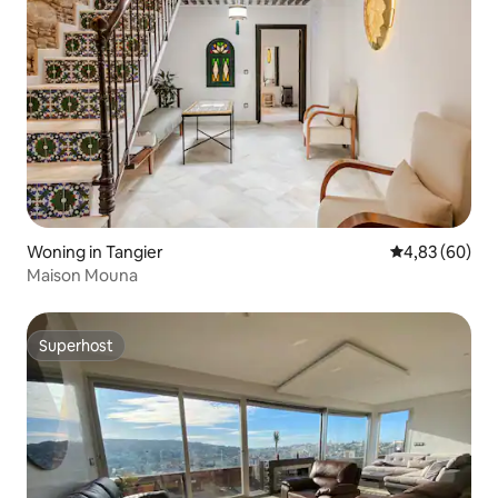
Woning in Tangier
Gemiddelde be
4,83 (60)
Maison Mouna
Superhost
Superhost