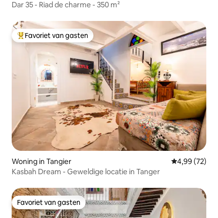
Dar 35 - Riad de charme - 350 m²
Favoriet van gasten
Topfavoriet van gasten
Woning in Tangier
Gemiddelde be
4,99 (72)
Kasbah Dream - Geweldige locatie in Tanger
Favoriet van gasten
Favoriet van gasten