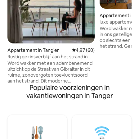
Appartement in T
luxe appartement 
Word wakker met u
in ons gezellige a
op slechts een st
het strand. Geniet
Appartement in Tangier
Gemiddelde beoordeling van 4,9
4,97 (60)
uitzicht op de oce
Rustig gezinsverblijf aan het strand in
een comfortabele,
het stadscentrum
Word wakker met een adembenemend
Perfect om tot ru
uitzicht op de Straat van Gibraltar in dit
kust te wandelen 
ruime, zonovergoten toevluchtsoord
charme van de sta
aan het strand. Dit moderne
volledig uitgerust 
Populaire voorzieningen in
appartement met 2 slaapkamers is
tijdens je verblijf
onlangs gerenoveerd (in 2025) en biedt
detail en zullen al
vakantiewoningen in Tanger
een rustige ontsnapping aan de
om je te helpen me
lawaaierige medina, terwijl het toch
hebt. Je uitje aan 
perfect centraal gelegen is. Geniet van
directe toegang tot het strand en drie
privébalkons op slechts enkele stappen
van de levendige waterkant, de City Mall
en uitstekend beoordeelde restaurants.