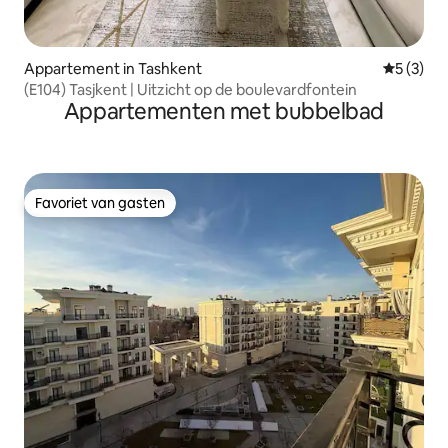
Appartement in Tashkent
Gemiddeld
5 (3)
(E104) Tasjkent | Uitzicht op de boulevardfontein
Appartementen met bubbelbad
Favoriet van gasten
Favoriet van gasten