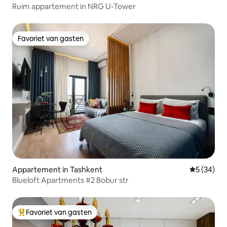
Ruim appartement in NRG U-Tower
Favoriet van gasten
Favoriet van gasten
Appartement in Tashkent
Gemiddelde
5 (34)
Blueloft Apartments #2 Bobur str
Favoriet van gasten
Topfavoriet van gasten