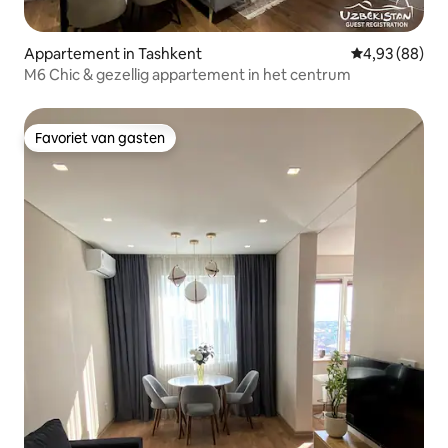
Appartement in Tashkent
Gemiddelde be
4,93 (88)
M6 Chic & gezellig appartement in het centrum
Favoriet van gasten
Favoriet van gasten