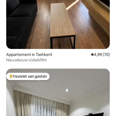
Appartement in Tashkent
Gemiddelde be
4,99 (70)
Nieuwbouw Uzbekfilm
Favoriet van gasten
Topfavoriet van gasten