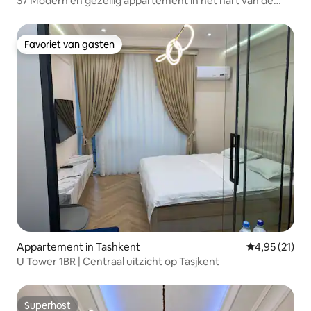
S7 Modern en gezellig appartement in het hart van de
stad
Favoriet van gasten
Favoriet van gasten
Appartement in Tashkent
Gemiddelde be
4,95 (21)
U Tower 1BR | Centraal uitzicht op Tasjkent
Superhost