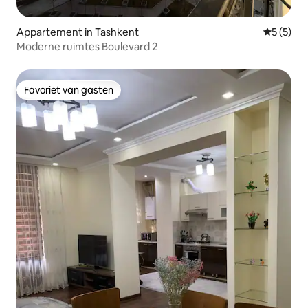
Appartement in Tashkent
Gemiddeld
5 (5)
Moderne ruimtes Boulevard 2
Favoriet van gasten
Favoriet van gasten