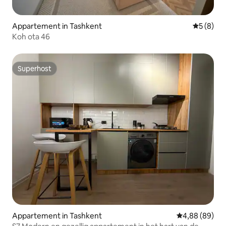
Appartement in Tashkent
Gemiddeld
5 (8)
Koh ota 46
Superhost
Superhost
Appartement in Tashkent
Gemiddelde be
4,88 (89)