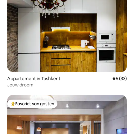
Appartement in Tashkent
Gemiddelde
5 (33)
Jouw droom
Favoriet van gasten
Topfavoriet van gasten