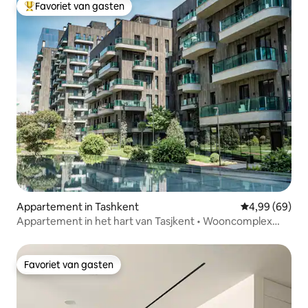
Favoriet van gasten
Topfavoriet van gasten
Appartement in Tashkent
Gemiddelde be
4,99 (69)
Appartement in het hart van Tasjkent • Wooncomplex
PARKWOOD
Favoriet van gasten
Favoriet van gasten