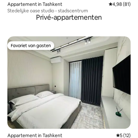
Appartement in Tashkent
Gemiddelde be
4,98 (81)
Stedelijke oase studio - stadscentrum
Privé-appartementen
Favoriet van gasten
Favoriet van gasten
Appartement in Tashkent
Gemiddelde
5 (12)