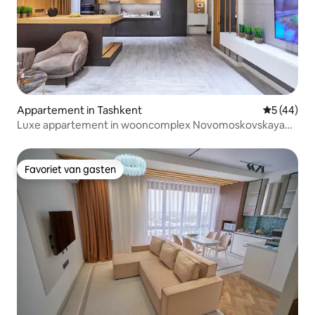
Appartement in Tashkent
Gemiddelde
5 (44)
Luxe appartement in wooncomplex Novomoskovskaya
Golden House
Favoriet van gasten
Favoriet van gasten