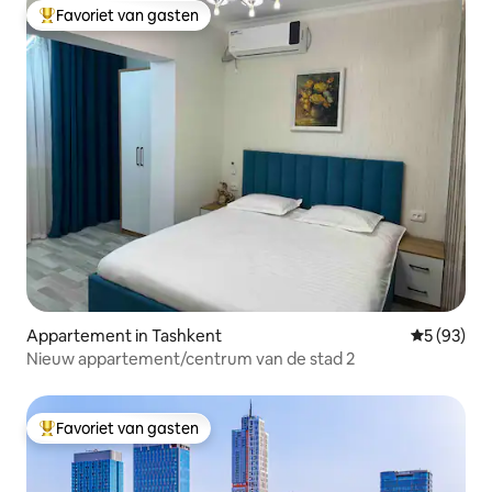
Favoriet van gasten
Topfavoriet van gasten
Appartement in Tashkent
Gemiddelde
5 (93)
Nieuw appartement/centrum van de stad 2
Favoriet van gasten
Topfavoriet van gasten