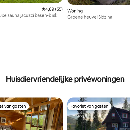
Gemiddelde beoordeling van 4,89 uit 5, 55 r
4,89 (55)
Woning
e sauna jacuzzi basen-blisko
Groene heuvel Sidzina
e
ling van 5 uit 5, 45 recensies
Huisdiervriendelijke privéwoningen
iet van gasten
Favoriet van gasten
iet van gasten
Favoriet van gasten