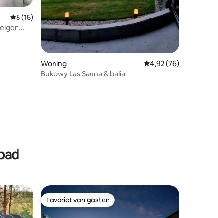
Gemiddelde beoordeling van 5 uit 5, 15 recensies
5 (15)
 eigen
Woning
Gemiddelde beoordelin
4,92 (76)
Bukowy Las Sauna & balia
ecensies
mbad
Favoriet van gasten
Favoriet van gasten