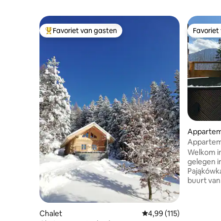
Favoriet van gasten
Favoriet
Topfavoriet van gasten
Favoriet
Apparte
Appartem
Premium 
Welkom i
gelegen i
Pająkówka
buurt van Z
accommod
de schoon
apparteme
Chalet
Gemiddelde beoordeling
4,99 (115)
op het Ta