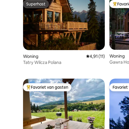
Superhost
Favor
Superhost
Topfavor
Woning
Woning
Gemiddelde beoordelin
4,91 (11)
Gawra H
Tatry Wilcza Polana
Favoriet van gasten
Favoriet
Topfavoriet van gasten
Favoriet