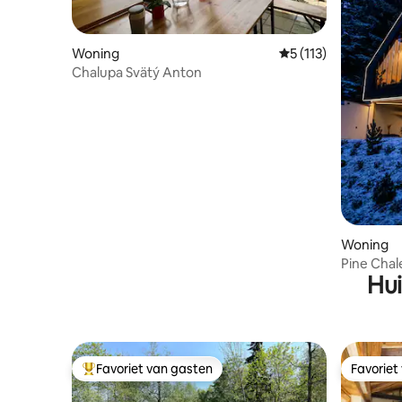
Woning
Gemiddelde beoordel
5 (113)
Chalupa Svätý Anton
Woning
Pine Chal
Hui
Favoriet van gasten
Favoriet
Topfavoriet van gasten
Favoriet