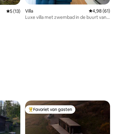
ecensies
Villa
Gemiddelde beoordelin
4,98 (61)
Gemiddelde beoordeling van 5 uit 5, 13 recensies
5 (13)
Luxe villa met zwembad in de buurt van
Energylandiai
Favoriet van gasten
Topfavoriet van gasten