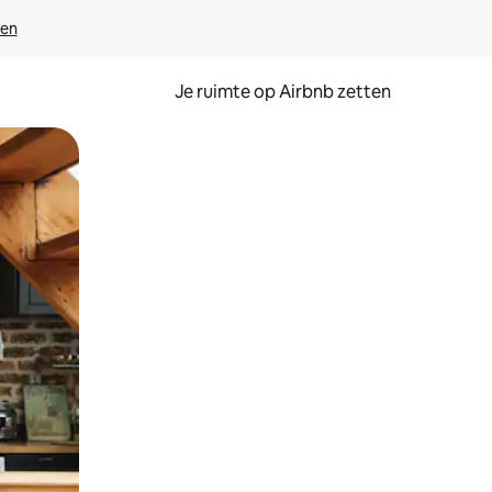
ven
Je ruimte op Airbnb zetten
ken of swipen.