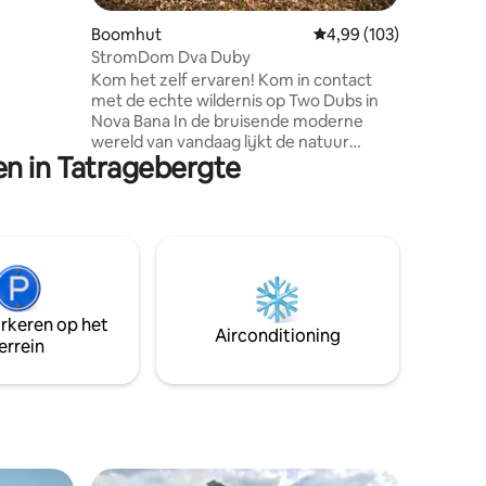
 elk
waardig
Boomhut
Gemiddelde beoordeling
4,99 (103)
extreem
StromDom Dva Duby
t huis kun
Kom het zelf ervaren! Kom in contact
chilldek.
met de echte wildernis op Two Dubs in
Nova Bana In de bruisende moderne
wereld van vandaag lijkt de natuur
en in Tatragebergte
misschien buiten ons bereik. Wij nodigen
je uit om alles even achter te laten en je
gevoelens te verbinden met de ware
wildernis. StromDom Two Ducts is een
onafhankelijk werk van twee
verdiepingen in een perfecte symbiose
met de omliggende natuur. Twee eiken
zijn verborgen in de kronen van twee
arkeren op het
majestueuze eikenbomen. Het
Airconditioning
errein
pandpictogram is een gedraaide eik over
het terras.