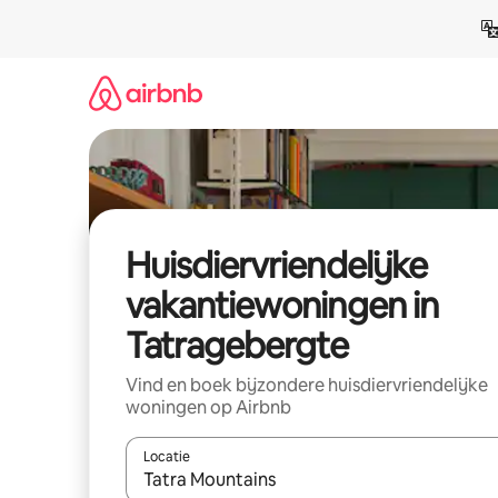
Ga
direct
naar
inhoud
Huisdiervriendelijke
vakantiewoningen in
Tatragebergte
Vind en boek bijzondere huisdiervriendelijke
woningen op Airbnb
Locatie
Wanneer er suggesties beschikbaar zijn, maak je 