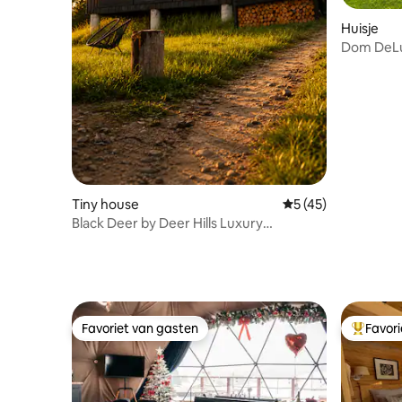
Huisje
Dom DeLux
Zakopan
Tiny house
Gemiddelde beoorde
5 (45)
Black Deer by Deer Hills Luxury
Apartments
Favoriet van gasten
Favor
Favoriet van gasten
Topfavor