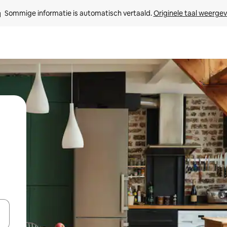
Sommige informatie is automatisch vertaald. 
Originele taal weerge
een keuze met je de pijltjestoetsen omhoog en omlaag, óf door te tik