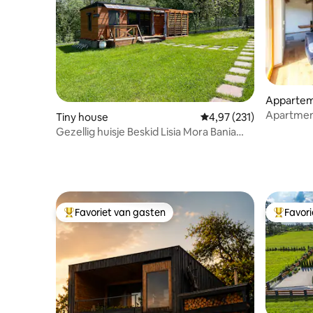
Apparte
Apartment
Tiny house
Gemiddelde beoordeling
4,97 (231)
Gezellig huisje Beskid Lisia Mora Bania
bergen Zwembad
Favoriet van gasten
Favor
Topfavoriet van gasten
Topfavor