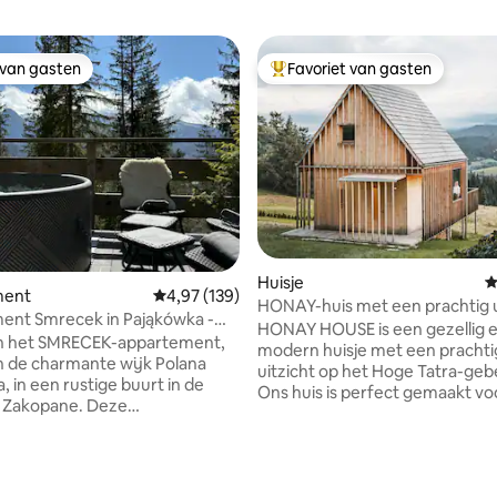
 van gasten
Favoriet van gasten
 van gasten
Topfavoriet van gasten
Huisje
G
ment
Gemiddelde beoordeling van 4,97 uit 5, 139 r
4,97 (139)
HONAY-huis met een prachtig u
ent Smrecek in Pająkówka -
op de bergen
HONAY HOUSE is een gezellig 
Class
n het SMRECEK-appartement,
modern huisje met een prachtig en uniek
n de charmante wijk Polana
uitzicht op het Hoge Tatra-geb
, in een rustige buurt in de
Ons huis is perfect gemaakt vo
akopane. Deze
iedereen die op zoek is naar wi
atie combineert comfort met
actieve recreatie of gewoon e
heid van de bergen. Het
toevluchtsoord van de drukke 
nt biedt een prachtig uitzicht
van Podhale. Het is een rustige 
 van 4,99 uit 5, 115 recensies
tra-gebergte, waardoor elke