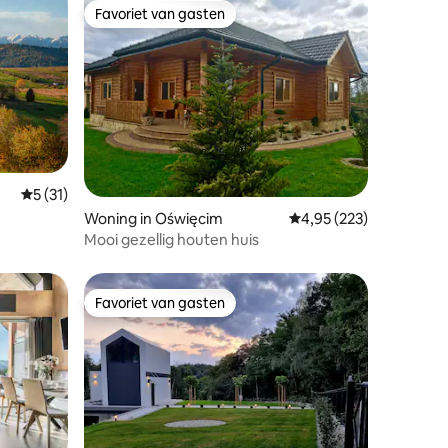
Favoriet van gasten
Favoriet van gasten
ecensies
Gemiddelde beoordeling van 5 uit 5, 31 recensies
5 (31)
Woning in Oświęcim
Gemiddelde beoordeling
4,95 (223)
Mooi gezellig houten huis
Favoriet van gasten
Favoriet van gasten