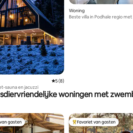
Woning
Beste villa in Podhale regio met
ing van 5 uit 5, 113 recensies
jacuzzi
Gemiddelde beoordeling van 5 uit 5, 8 r
5 (8)
et-sauna en jacuzzi
sdiervriendelijke woningen met zwe
 van gasten
Favoriet van gasten
 van gasten
Topfavoriet van gasten