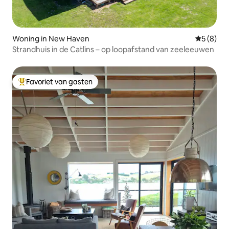
Woning in New Haven
Gemiddeld
5 (8)
Strandhuis in de Catlins – op loopafstand van zeeleeuwen
Favoriet van gasten
Topfavoriet van gasten