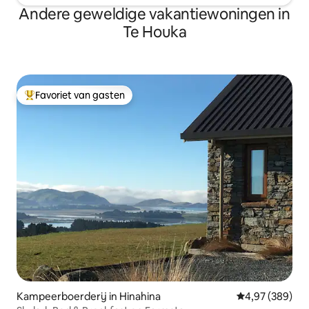
Andere geweldige vakantiewoningen in
Te Houka
Favoriet van gasten
Topfavoriet van gasten
Kampeerboerderij in Hinahina
Gemiddelde beo
4,97 (389)