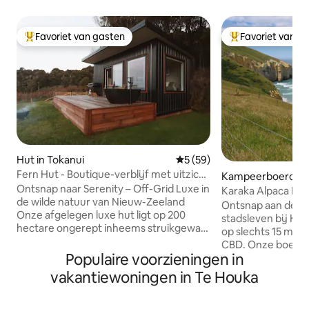
Favoriet van gasten
Favoriet van g
Topfavoriet van gasten
Topfavoriet van 
Hut in Tokanui
Gemiddelde beoordeling van 
5 (59)
Fern Hut - Boutique-verblijf met uitzicht
Kampeerboerderij
op de vallei
Ontsnap naar Serenity – Off-Grid Luxe in
din
Karaka Alpaca B&
de wilde natuur van Nieuw-Zeeland
Ontsnap aan de dr
Onze afgelegen luxe hut ligt op 200
stadsleven bij Kar
hectare ongerept inheems struikgewas
op slechts 15 min
en biedt de ultieme retraite. Word
CBD. Onze boerderij van 11 hectare
wakker met adembenemende
Populaire voorzieningen in
heeft alpaca's, Bu
zonsopgangen, ontspan met een
schapen, evenals e
vakantiewoningen in Te Houka
panoramisch uitzicht over glooiende
op de kliffen van d
groene heuvels en kom weer in contact
Gelegen op minder
met de natuur, allemaal vanuit het