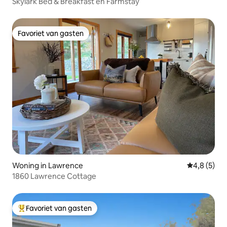
Skylark Bed & Breakfast en Farmstay
Favoriet van gasten
Favoriet van gasten
Woning in Lawrence
Gemiddelde 
4,8 (5)
1860 Lawrence Cottage
Favoriet van gasten
Topfavoriet van gasten