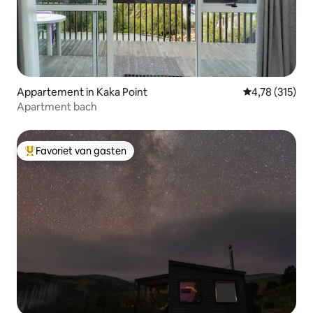
Appartement in Kaka Point
Gemiddelde beo
4,78 (315)
Apartment bach
Favoriet van gasten
Topfavoriet van gasten