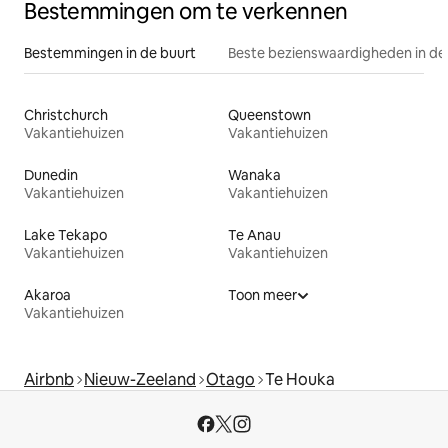
Bestemmingen om te verkennen
Bestemmingen in de buurt
Beste bezienswaardigheden in de
Christchurch
Queenstown
Vakantiehuizen
Vakantiehuizen
Dunedin
Wanaka
Vakantiehuizen
Vakantiehuizen
Lake Tekapo
Te Anau
Vakantiehuizen
Vakantiehuizen
Akaroa
Toon meer
Vakantiehuizen
Airbnb
Nieuw-Zeeland
Otago
Te Houka