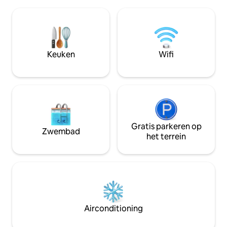
rijden van het ico
comfort van een prachtig vormgegeven
van Dunedin, waar
toevluchtsoord. Deze rustige oase is
kustlijnen en een
volledig off-grid en perfect voor
gesneden rotstun
diegenen die rust, privacy en een echte
Ontbijt inbegrepen
smaak van de wilde adembenemende
zelfgebakken broo
Keuken
Wifi
schoonheid van Nieuw-Zeeland zoeken.
smeersels, muesli,
warme dranken.
Gratis parkeren op
Zwembad
het terrein
Airconditioning