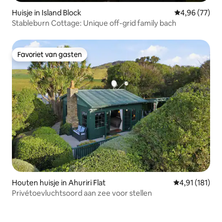
Huisje in Island Block
Gemiddelde be
4,96 (77)
Stableburn Cottage: Unique off-grid family bach
Favoriet van gasten
Favoriet van gasten
Houten huisje in Ahuriri Flat
Gemiddelde beo
4,91 (181)
Privétoevluchtsoord aan zee voor stellen