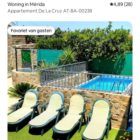
Woning in Mérida
Gemiddelde be
4,89 (28)
Appartement De La Cruz AT-BA-00238
Favoriet van gasten
Favoriet van gasten