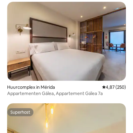
Huurcomplex in Mérida
Gemiddelde beo
4,87 (250)
Appartementen Gálea, Appartement Gálea 7a
Superhost
Superhost