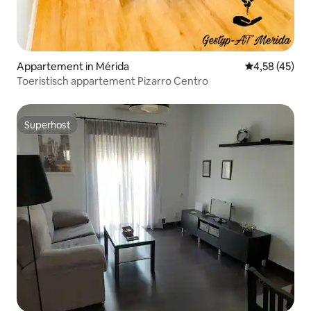
Appartement in Mérida
Gemiddelde be
4,58 (45)
Toeristisch appartement Pizarro Centro
Superhost
Superhost