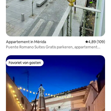
Appartement in Mérida
Gemiddelde beo
4,89 (109)
Puente Romano Suites Gratis parkeren, appartement...
Favoriet van gasten
Favoriet van gasten