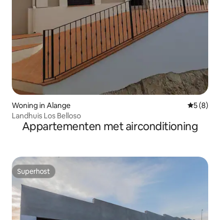
Woning in Alange
Gemiddeld
5 (8)
Landhuis Los Belloso
Appartementen met airconditioning
Superhost
Superhost