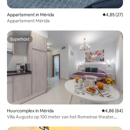
Appartement in Mérida
Gemiddelde be
4,85 (27)
Appartement Mérida
Superhost
Superhost
Huurcomplex in Mérida
Gemiddelde be
4,86 (64)
Villa Augusto op 100 meter van het Romeinse theater,
Apa.