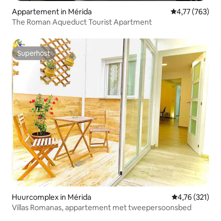
Appartement in Mérida
Gemiddelde beo
4,77 (763)
The Roman Aqueduct Tourist Apartment
Superhost
Superhost
Huurcomplex in Mérida
Gemiddelde beo
4,76 (321)
Villas Romanas, appartement met tweepersoonsbed