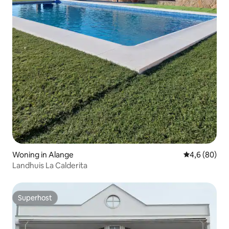
Woning in Alange
Gemiddelde b
4,6 (80)
Landhuis La Calderita
Superhost
Superhost