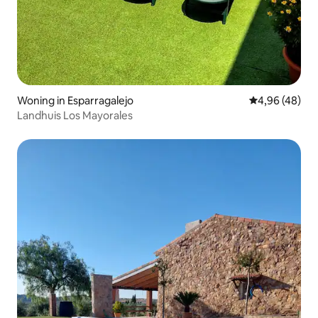
Woning in Esparragalejo
Gemiddelde be
4,96 (48)
Landhuis Los Mayorales