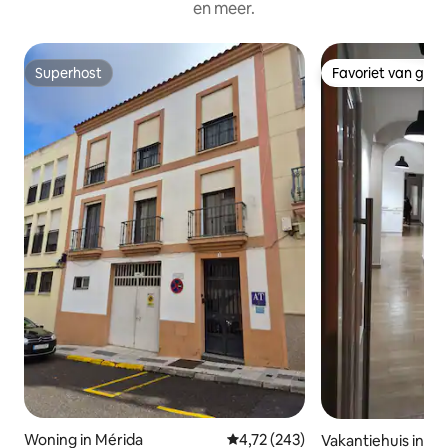
en meer.
Superhost
Favoriet van gas
Superhost
Favoriet van gas
Woning in Mérida
Gemiddelde beoordeling van 4,72
4,72 (243)
Vakantiehuis in Mé