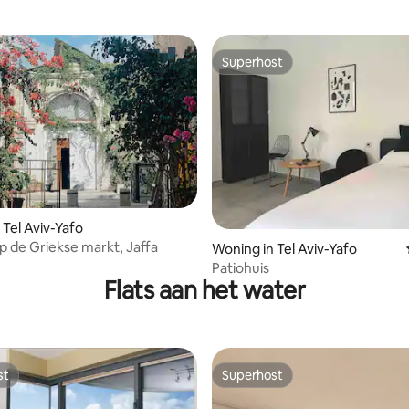
Superhost
Superhost
 Tel Aviv-Yafo
op de Griekse markt, Jaffa
Woning in Tel Aviv-Yafo
Patiohuis
Flats aan het water
st
Superhost
st
Superhost