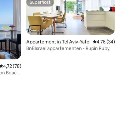
Superhost
Superhost
Appartement in Tel Aviv-Yafo
Gemiddelde beoordelin
4,76 (34)
BnBIsrael appartementen - Rupin Ruby
recensies
Gemiddelde beoordeling van 4,72 uit 5, 78 recensies
4,72 (78)
ton Beach