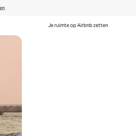
ven
Je ruimte op Airbnb zetten
ken of swipen.