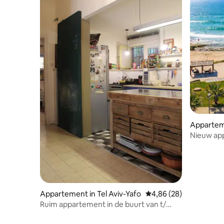
Apparteme
o
Nieuw app
Appartement in Tel Aviv-Yafo
Gemiddelde beoordeling
4,86 (28)
Ruim appartement in de buurt van t/
beach garden