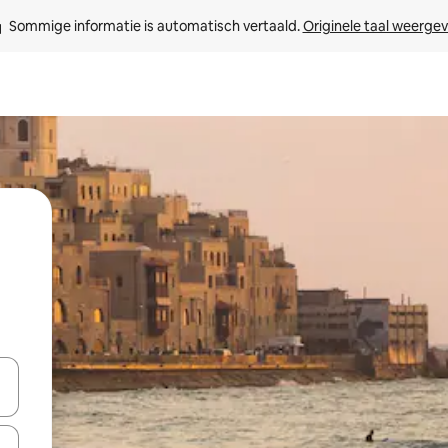
Sommige informatie is automatisch vertaald. 
Originele taal weerge
een keuze met je de pijltjestoetsen omhoog en omlaag, óf door te tik