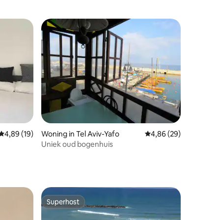
Gemiddelde beoordeling van 4,89 uit 5, 19 recensies
4,89 (19)
Woning in Tel Aviv-Yafo
Gemiddelde beoordelin
4,86 (29)
Uniek oud bogenhuis
Superhost
Superhost