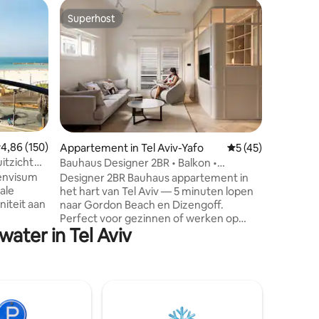
Appartem
Superhost
Superho
Superhost
Superho
BnBennai
Dit uitn
slaapkam
van het s
de stad 
strekt zi
met uitzi
promenad
geschikt
emiddelde beoordeling van 4,86 uit 5, 150 recensies
4,86 (150)
ecensies
Appartement in Tel Aviv-Yafo
Gemiddelde beoorde
5 (45)
bedden. O
itzicht
Bauhaus Designer 2BR • Balkon •
op je eig
Dizengoff + Strand
tenvisum
Designer 2BR Bauhaus appartement in
vele café
ale
het hart van Tel Aviv — 5 minuten lopen
keuze. Ve
naar Gordon Beach en Dizengoff.
staan in 
Perfect voor gezinnen of werken op
apparte
ater in Tel Aviv
traat
afstand met snelle wifi, zelf inchecken en
 klaar om
een zonnig balkon. Net buiten de
beroemde Dizengoff st. en 400 meter
n de stad
van de zee (Gordon Beach), in een van
de meest unieke UNESCO
as dat
aangekondigde Bauhaus-gebouwen in
'White City' Tel Aviv, gelegen in ons high-