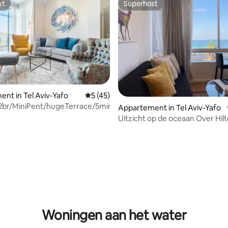
st
Superhost
st
Superhost
nt in Tel Aviv-Yafo
Gemiddelde beoordeling van 5 uit 5, 45 
5 (45)
g2br/MiniPent/hugeTerrace/5min2beach/mamad
Appartement in Tel Aviv-Yafo
Uitzicht op de oceaan Over Hil
+ Bomb Shelter
 van 4,94 uit 5, 53 recensies
Woningen aan het water