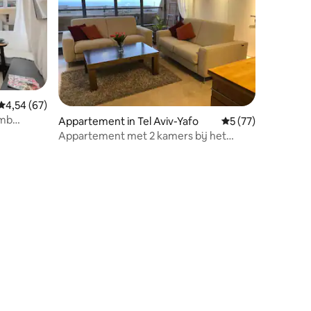
Gemiddelde beoordeling van 4,54 uit 5, 67 recensies
4,54 (67)
omb
Appartement in Tel Aviv-Yafo
Gemiddelde beoorde
5 (77)
Appartement met 2 kamers bij het
strand
ecensies