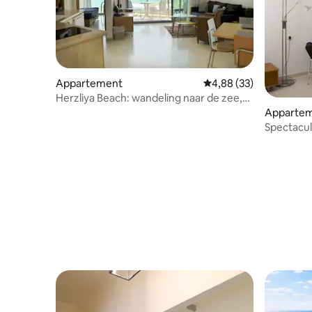
Appartement
Gemiddelde beoordeling
4,88 (33)
Herzliya Beach: wandeling naar de zee,
werk of rust.
Apparteme
Spectacul