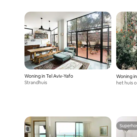
comfortabele kamers, de aantrekkelijke
prijzen en de centrale locatie zijn
heerlijk geschikt voor zowel gezinnen als
zakenmensen.
Woning in Tel Aviv-Yafo
Woning in
Strandhuis
het huis 
Superho
Superho