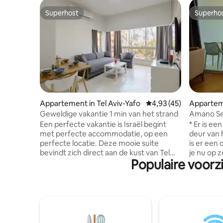
Superhost
Superho
Superhost
Superho
Appartement in Tel Aviv-Yafo
Gemiddelde beoordelin
4,93 (45)
Apparteme
Geweldige vakantie 1 min van het strand
Amano Se
Een perfecte vakantie is Israël begint
* Er is e
met perfecte accommodatie, op een
deur van 
perfecte locatie. Deze mooie suite
is er een 
bevindt zich direct aan de kust van Tel
je nu op 
Populaire voorz
Aviv, in het centrum van de stad en dicht
werken, u
bij alles. Het appartement bestaat uit
jezelf te
een slaapkamer, een woonkamer en een
tussenuit 
badkamer (met een douche en een
hier. Het
toilet). De slaapkamer heeft een
aangenam
tweepersoonsbed en in de woonkamer
met uitzi
vindt u een slaapbank. De keuken in het
paar stap