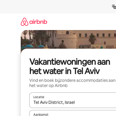
Ga
direct
naar
inhoud
Vakantiewoningen aan
het water in Tel Aviv
Vind en boek bijzondere accommodaties aan
het water op Airbnb
Locatie
Wanneer er suggesties beschikbaar zijn, maak je 
Aankomst