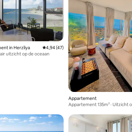
 van 4,88 uit 5, 33 recensies
nt in Herzliya
Gemiddelde beoordeling van 4,94 uit 5, 47 
4,94 (47)
air uitzicht op de oceaan
Appartement
Appartement 135m² · Uitzicht o
Zwembad parkeerplaats