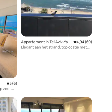
recensies
Appartement in Tel Aviv-Yaf
Gemiddelde beoordelin
4,94 (69)
o
Elegant aan het strand, toplocatie met
parkeergelegenheid
Gemiddelde beoordeling van 5 uit 5, 6 recensies
5 (6)
p zee ·