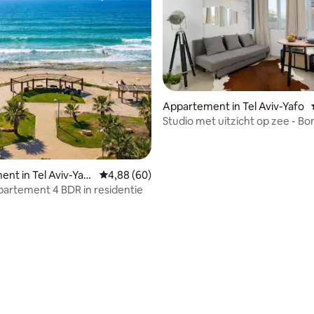
Appartement in Tel Aviv-Yafo
Studio met uitzicht op zee - B
Shelter
nt in Tel Aviv-Yaf
Gemiddelde beoordeling van 4,88 uit 5, 60 r
4,88 (60)
artement 4 BDR in residentie
 van 4,86 uit 5, 28 recensies