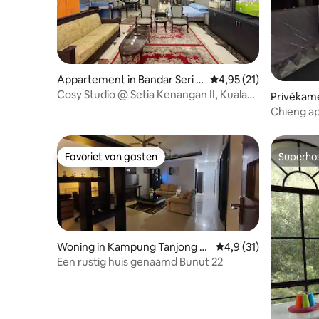
Appartement in Bandar Seri B
Gemiddelde beoordelin
4,95 (21)
egawan
Cosy Studio @ Setia Kenangan II, Kuala
Privékame
Lumpur
gawan
Chieng a
Favoriet van gasten
Superho
Favoriet van gasten
Superho
Woning in Kampung Tanjong B
Gemiddelde beoordeli
4,9 (31)
unut
Een rustig huis genaamd Bunut 22