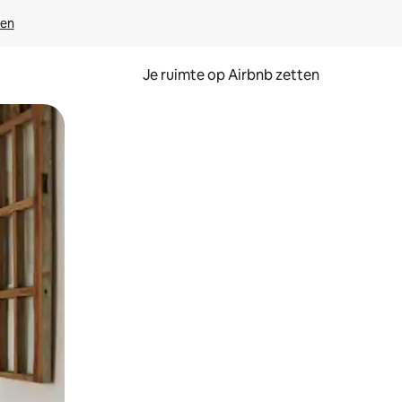
ven
Je ruimte op Airbnb zetten
ken of swipen.