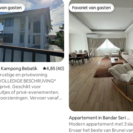
 van gasten
Favoriet van gasten
 van gasten
Favoriet van gasten
eling van 5 uit 5, 8 recensies
n Kampong Bebatik
Gemiddelde beoordeling van 4,85 uit 5, 40 
4,85 (40)
 rustige en privéwoning
 VOLLEDIGE BESCHRIJVING*
 privé. Geschikt voor
itjes of privé-evenementen.
ieningen. Vervoer vanaf
 luchthaven beschikbaar. Vul
t boeken het juiste aantal
, zodat we indien nodig extra
Appartement in Bandar Seri B
 toiletartikelen kunnen
egawan
Modern appartement met 3 sl
ebruik voor
in het hart van Gadong
Ervaar het beste van Brunei van
en, vul alsjeblieft het