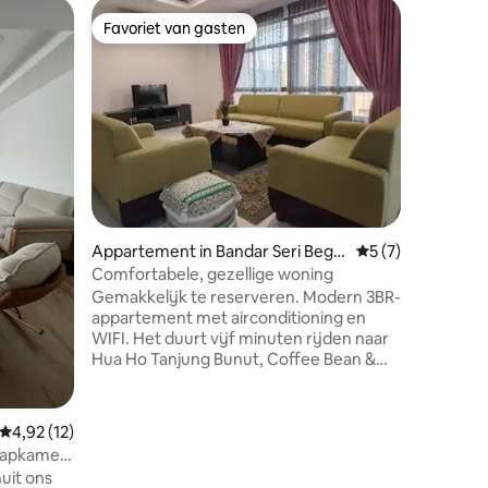
Appartem
Favoriet van gasten
Favorie
Favoriet van gasten
Favorie
an, Band
5 minute
wifi
★Gratis wifi ★Optioneel 選項
vanaf de lu
iPhone- 
kabels (
Universe
Wasmach
• Magnet
调 Gezellig appartement ingericht met
liefde. 
recensies
Appartement in Bandar Seri Bega
Gemiddelde beoord
5 (7)
super-si
wan
keuken 
Comfortabele, gezellige woning
Natuurlij
Gemakkelijk te reserveren. Modern 3BR-
lucht
appartement met airconditioning en
WIFI. Het duurt vijf minuten rijden naar
Hua Ho Tanjung Bunut, Coffee Bean &
Tea Leaf en andere winkels in de buurt.
Jerudong Park ligt op slechts 10 minuten
rijden. McD en andere eetkraampjes zijn
Gemiddelde beoordeling van 4,92 uit 5, 12 recensies
4,92 (12)
hier beschikbaar. 5 minuten lopen
aapkamers
bergafwaarts en naar rechts naar de
uit ons
bushalte. $ 1 tarief naar de hoofdstad en