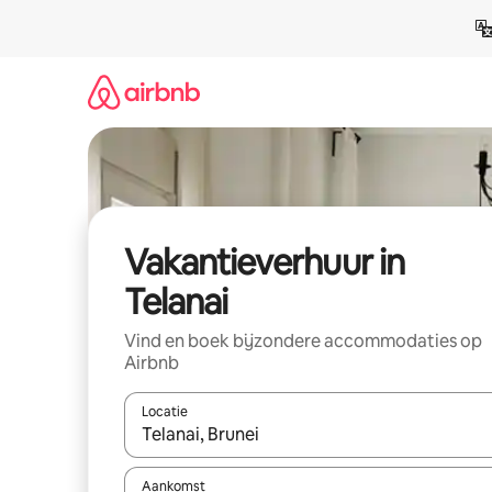
Ga
direct
naar
inhoud
Vakantieverhuur in
Telanai
Vind en boek bijzondere accommodaties op
Airbnb
Locatie
Wanneer er suggesties beschikbaar zijn, maak je 
Aankomst