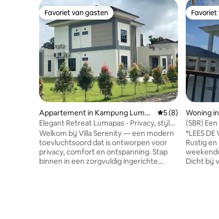
Favoriet van gasten
Favoriet
Favoriet van gasten
Favoriet
Appartement in Kampung Lumap
Gemiddelde beoord
5 (8)
Woning i
as
Elegant Retreat Lumapas - Privacy, stijl
(5BR) Een
en comfort
Welkom bij Villa Serenity — een modern
*LEES DE
toevluchtsoord dat is ontworpen voor
Rustig en
privacy, comfort en ontspanning. Stap
weekendu
binnen in een zorgvuldig ingerichte
Dicht bij voorz
ruimte met een warme inrichting en een
en naar de
rustgevende sfeer, perfect om tot rust
tijdens he
te komen of gewoon te genieten van
gasten in
een rustig toevluchtsoord. Buiten biedt
bedden en
de ruime patio een uitnodigende
klaarmaken 😊 Voor g
omgeving voor een kopje koffie in de
evenement