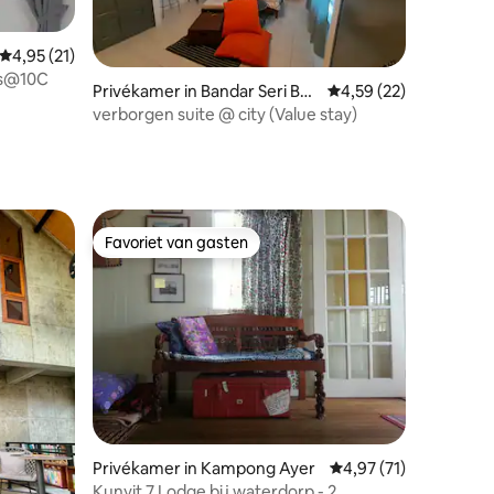
Gemiddelde beoordeling van 4,95 uit 5, 21 recensies
4,95 (21)
ns@10C
Privékamer in Bandar Seri Be
Gemiddelde beoordelin
4,59 (22)
gawan
verborgen suite @ city (Value stay)
ecensies
Favoriet van gasten
Favoriet van gasten
Privékamer in Kampong Ayer
Gemiddelde beoordelin
4,97 (71)
Kunyit 7 Lodge bij waterdorp - 2