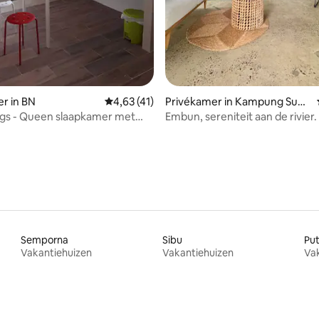
r in BN
Gemiddelde beoordeling van 4,63 uit 5, 41 
4,63 (41)
Privékamer in Kampung Sung
ai Matan
ngs - Queen slaapkamer met
Embun, sereniteit aan de rivier.
men
Semporna
Sibu
Pu
Vakantiehuizen
Vakantiehuizen
Va