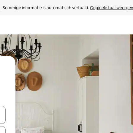
Sommige informatie is automatisch vertaald. 
Originele taal weerge
een keuze met je de pijltjestoetsen omhoog en omlaag, óf door te tik