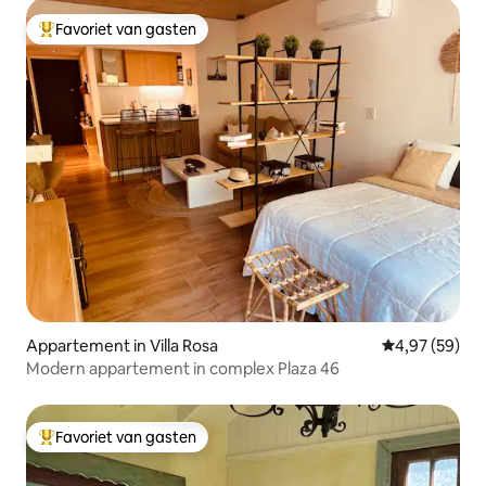
Favoriet van gasten
Topfavoriet van gasten
Appartement in Villa Rosa
Gemiddelde be
4,97 (59)
Modern appartement in complex Plaza 46
Favoriet van gasten
Topfavoriet van gasten