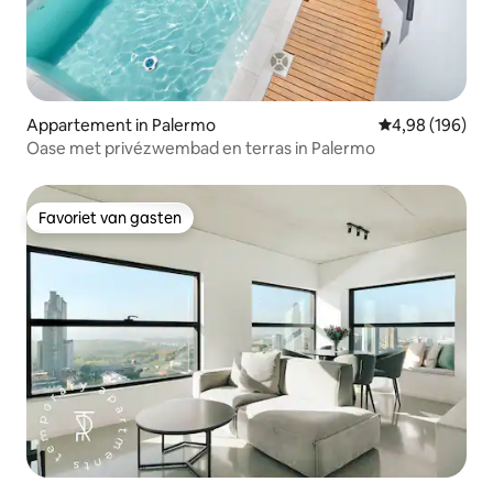
Appartement in Palermo
Gemiddelde beo
4,98 (196)
Oase met privézwembad en terras in Palermo
Favoriet van gasten
Favoriet van gasten