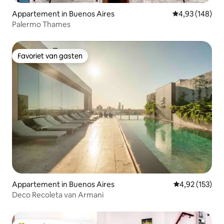
Appartement in Buenos Aires
Gemiddelde beo
4,93 (148)
Palermo Thames
Favoriet van gasten
Favoriet van gasten
Appartement in Buenos Aires
Gemiddelde beo
4,92 (153)
Deco Recoleta van Armani