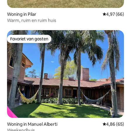
Woning in Pilar
Gemiddelde be
4,97 (66)
Warm, ruim en ruim huis
Favoriet van gasten
Favoriet van gasten
Woning in Manuel Alberti
Gemiddelde be
4,86 (65)
Weekendhuis