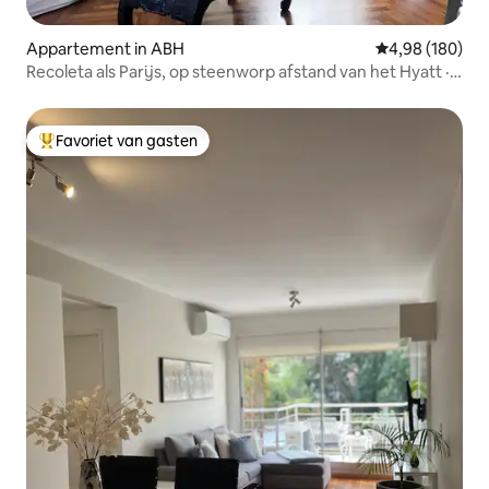
Appartement in ABH
Gemiddelde beo
4,98 (180)
Recoleta als Parijs, op steenworp afstand van het Hyatt · 2
SK
Favoriet van gasten
Topfavoriet van gasten