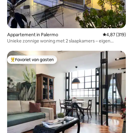
Appartement in Palermo
Gemiddelde beo
4,87 (319)
Unieke zonnige woning met 2 slaapkamers – eigen
terrassen en zwembad
Favoriet van gasten
Topfavoriet van gasten