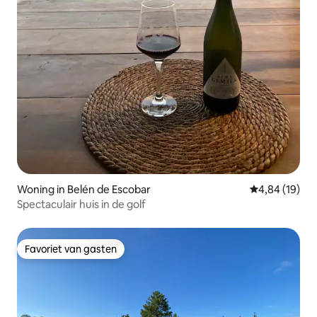
Woning in Belén de Escobar
Gemiddelde be
4,84 (19)
Spectaculair huis in de golf
Favoriet van gasten
Favoriet van gasten