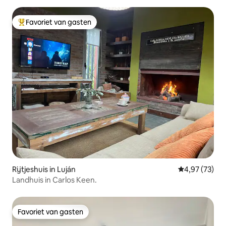
Favoriet van gasten
Topfavoriet van gasten
Rijtjeshuis in Luján
Gemiddelde be
4,97 (73)
Landhuis in Carlos Keen.
Favoriet van gasten
Favoriet van gasten