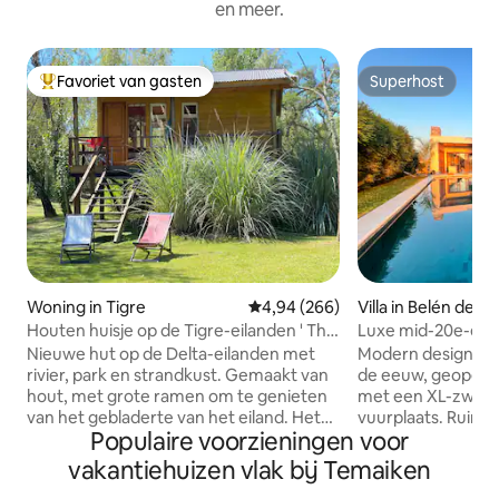
en meer.
Favoriet van gasten
Superhost
Topfavoriet van gasten
Superhost
Woning in Tigre
Gemiddelde beoordeling van 4,94
4,94 (266)
Villa in Belén de E
Houten huisje op de Tigre-eilanden ' The
Luxe mid-20e-eeu
Susanita'
met jacuzzi en z
Nieuwe hut op de Delta-eilanden met
Modern designhuis
rivier, park en strandkust. Gemaakt van
de eeuw, geopend 
hout, met grote ramen om te genieten
met een XL-zwem
van het gebladerte van het eiland. Het
vuurplaats. Ruim,
Populaire voorzieningen voor
wordt bereikt door Interisleña
natuur. Dubbele ja
collectieve boot van Tigre in 60 minuten
het water, ongeloo
vakantiehuizen vlak bij Temaiken
of taxi-boot (30 minuten) naar de pier
zonsondergangen, gr