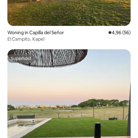
Woning in Capilla del Señor
Gemiddelde be
4,96 (56)
El Campito. Kapel
Superhost
Superhost