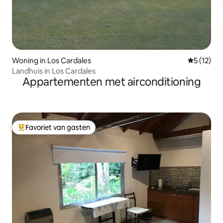
Woning in Los Cardales
Gemiddelde
5 (12)
Landhuis in Los Cardales
Appartementen met airconditioning
Favoriet van gasten
Topfavoriet van gasten