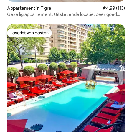
Appartement in Tigre
Gemiddelde beo
4,99 (113)
Gezellig appartement. Uitstekende locatie. Zeer goed
uitgerust
Favoriet van gasten
Favoriet van gasten