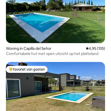
Woning in Capilla del Señor
Gemiddelde beo
4,95 (105)
Comfortabele hut met open uitzicht op het platteland
Favoriet van gasten
Topfavoriet van gasten