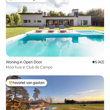
Topfavoriet van gasten
Woning in Open Door
Gemiddelde
5 (42)
Mooi huis in Club de Campo
Favoriet van gasten
Topfavoriet van gasten