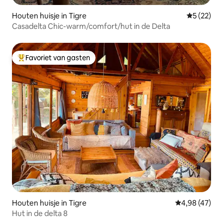
Houten huisje in Tigre
Gemiddelde
5 (22)
Casadelta Chic-warm/comfort/hut in de Delta
Favoriet van gasten
Topfavoriet van gasten
Houten huisje in Tigre
Gemiddelde be
4,98 (47)
Hut in de delta 8