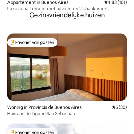
Appartement in Buenos Aires
Gemiddelde beo
4,83 (101)
Luxe appartement met uitzicht en 2 slaapkamers
Gezinsvriendelijke huizen
Favoriet van gasten
Topfavoriet van gasten
Woning in Provincia de Buenos Aires
Gemiddelde
5 (30)
Huis aan de lagune San Sebastián
Favoriet van gasten