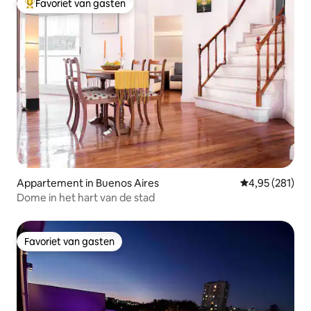
Favoriet van gasten
Topfavoriet van gasten
Appartement in Buenos Aires
Gemiddelde beo
4,95 (281)
Dome in het hart van de stad
Favoriet van gasten
Favoriet van gasten