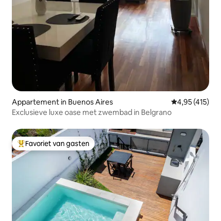
Appartement in Buenos Aires
Gemiddelde beo
4,95 (415)
Exclusieve luxe oase met zwembad in Belgrano
Favoriet van gasten
Topfavoriet van gasten