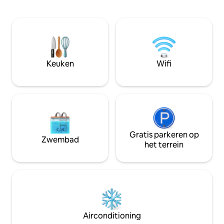
zelf. Het heeft een slaapkamer met een
airconditioning en
tweepersoonsbed, een matras met
stralingsvloerver
hoge dichtheid, een complete
Volledig uitgerus
badkamer, een woon-eetkamer met
hoogwaardige appa
geïntegreerde keuken. Het heeft een
ontspannen op sle
overdekt terras met terrasvloer en
Buenos Aires. Gra
tuinmeubilair. Uitgerust voor twee
golfbaan, tennisb
Keuken
Wifi
personen. Wifi, 2 luchts splitste koude-
::Let op: eveneme
warmte, grill.
extra gasten zijn 
Gratis parkeren op
Zwembad
het terrein
Airconditioning