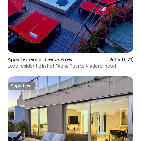
Appartement in Buenos Aires
Gemiddelde beo
4,93 (171)
Luxe residentie in het Faena Puerto Madero-hotel
Superhost
Superhost