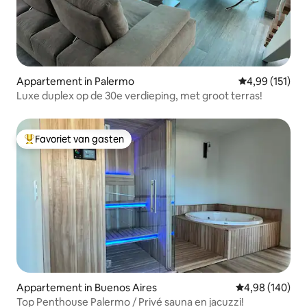
Appartement in Palermo
Gemiddelde beo
4,99 (151)
Luxe duplex op de 30e verdieping, met groot terras!
Favoriet van gasten
Topfavoriet van gasten
Appartement in Buenos Aires
Gemiddelde beo
4,98 (140)
Top Penthouse Palermo / Privé sauna en jacuzzi!