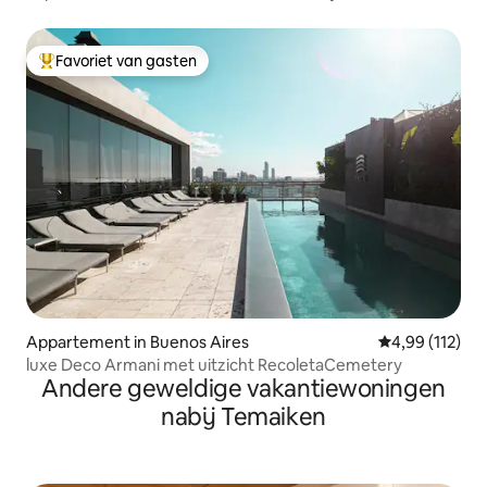
Favoriet van gasten
Topfavoriet van gasten
Appartement in Buenos Aires
Gemiddelde beo
4,99 (112)
luxe Deco Armani met uitzicht RecoletaCemetery
Andere geweldige vakantiewoningen
nabij Temaiken