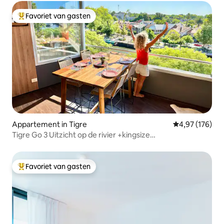
Favoriet van gasten
Topfavoriet van gasten
Appartement in Tigre
Gemiddelde beo
4,97 (176)
Tigre Go 3 Uitzicht op de rivier +kingsize
bed+parkeren+locatie 10
Favoriet van gasten
Topfavoriet van gasten