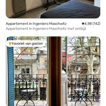
Appartement in Ingeniero Maschwitz
Gemiddelde beo
4,98 (142)
Appartement in Ingeniero Maschwitz met ontbijt
Favoriet van gasten
Topfavoriet van gasten