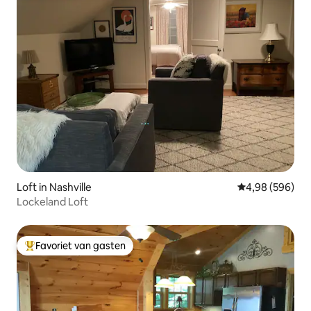
Loft in Nashville
Gemiddelde beo
4,98 (596)
Lockeland Loft
Favoriet van gasten
Topfavoriet van gasten