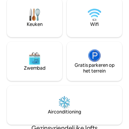
Gatlinburg, kun je
trappenhuis, binnenbalkon en geen
verwarmde zwem
kindveilige loft. Vergunningsnummer
bubbelbaden - een
voor kortetermijnverhuur:
en koppels. Gunstig gelegen in de buurt
2/0/1/8/0/1/2/3/8/8 Het is perfect voor
Keuken
Wifi
van Great Smoky 
koppels, met of zonder kinderen,
Park en het centr
professionals op zakenreizen of
Geen lift, 3e verd
congressen. Er is een trap vanaf de
ingang van het appartement boven
Maar het is onderdeel van de ervaring.
Alles nieuw, inclusief de wasmachine en
droger. De ramen zijn te bedienen.
Anders dan erg koud of warm weer,
Gratis parkeren op
Zwembad
geniet van geweldige briesjes door de
het terrein
ramen te openen. Het is
verbazingwekkend rustig en toch zo
dicht bij alles wat East Nashville zijn
sfeer geeft. Het is een privé-
appartement. Je bent helemaal vrij te
gebruiken alles erin. De deur heeft een
slim slot. Voorafgaand aan je bezoek
Airconditioning
ontvang je instructies. Er is geen sleutel
nodig. We zijn beschikbaar als dat nodig
is per telefoon, sms of e-mail. Hoewel
Gezinsvriendelijke lofts