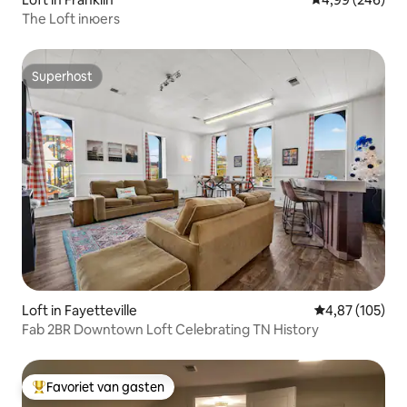
The Loft inюers
Superhost
Superhost
Loft in Fayetteville
Gemiddelde beo
4,87 (105)
Fab 2BR Downtown Loft Celebrating TN History
Favoriet van gasten
Topfavoriet van gasten