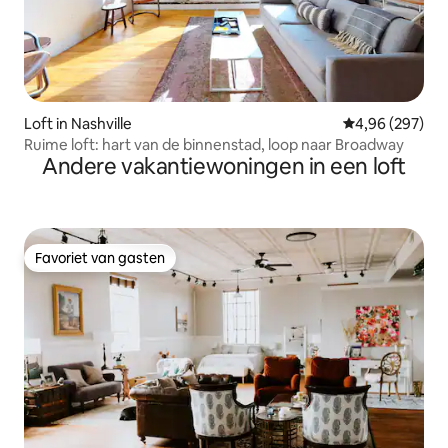
Loft in Nashville
Gemiddelde beo
4,96 (297)
Ruime loft: hart van de binnenstad, loop naar Broadway
Andere vakantiewoningen in een loft
Favoriet van gasten
Favoriet van gasten