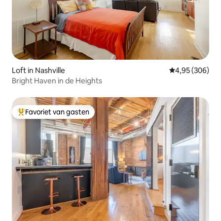
Loft in Nashville
Gemiddelde beo
4,95 (306)
Bright Haven in de Heights
Favoriet van gasten
Topfavoriet van gasten