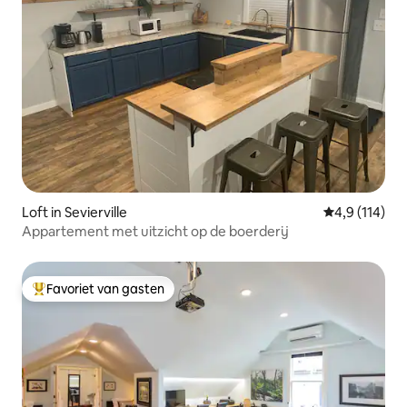
Loft in Sevierville
Gemiddelde be
4,9 (114)
Appartement met uitzicht op de boerderij
Favoriet van gasten
Topfavoriet van gasten