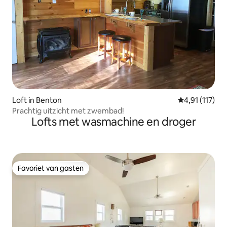
Loft in Benton
Gemiddelde be
4,91 (117)
Prachtig uitzicht met zwembad!
Lofts met wasmachine en droger
Favoriet van gasten
Favoriet van gasten