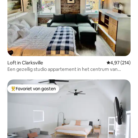
Loft in Clarksville
Gemiddelde beo
4,97 (214)
Een gezellig studio appartement in het centrum van
Clarksville
Favoriet van gasten
Topfavoriet van gasten