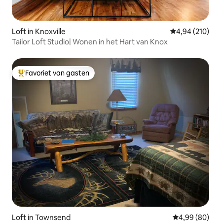
Loft in Knoxville
Gemiddelde beo
4,94 (210)
Tailor Loft Studio| Wonen in het Hart van Knox
Favoriet van gasten
Topfavoriet van gasten
Loft in Townsend
Gemiddelde be
4,99 (80)