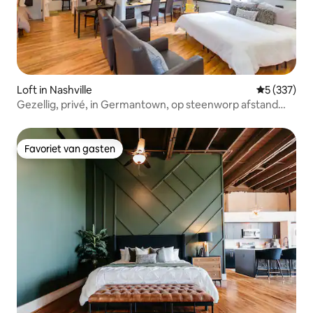
Loft in Nashville
Gemiddelde 
5 (337)
Gezellig, privé, in Germantown, op steenworp afstand
van het centrum
Favoriet van gasten
Favoriet van gasten