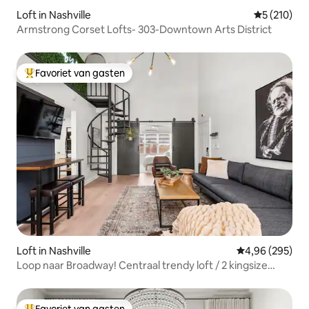
Loft in Nashville
Gemiddelde 
5 (210)
Armstrong Corset Lofts- 303-Downtown Arts District
Favoriet van gasten
Topfavoriet van gasten
Loft in Nashville
Gemiddelde beo
4,96 (295)
Loop naar Broadway! Centraal trendy loft / 2 kingsize
bedden 1 queen bed