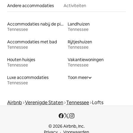
Andere accommodaties
Activiteiten
Accommodaties nabij de piste
Landhuizen
Tennessee
Tennessee
Accommodaties met bad
Rijtjeshuizen
Tennessee
Tennessee
Houten huisjes
Vakantiewoningen
Tennessee
Tennessee
Luxe accommodaties
Toon meer
Tennessee
Airbnb
Verenigde Staten
Tennessee
Lofts
© 2026 Airbnb, Inc.
Privacy
Voorwaarden