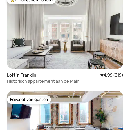
Favoriet van gasten
Topfavoriet van gasten
Loft in Franklin
Gemiddelde beo
4,99 (319)
Historisch appartement aan de Main
Favoriet van gasten
Favoriet van gasten