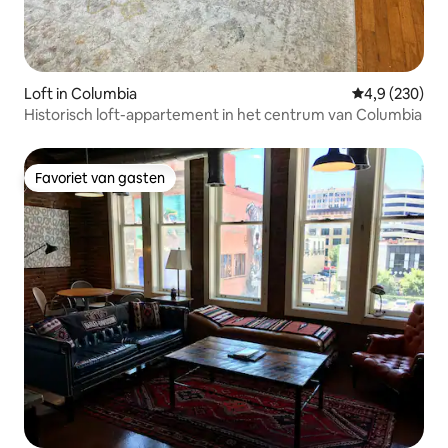
Loft in Columbia
Gemiddelde be
4,9 (230)
Historisch loft-appartement in het centrum van Columbia
Favoriet van gasten
Favoriet van gasten