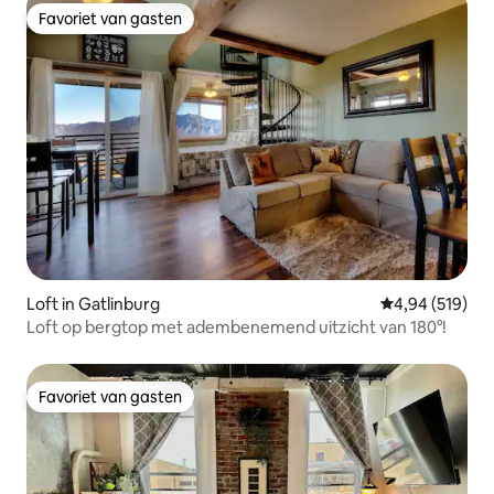
Favoriet van gasten
Favoriet van gasten
Loft in Gatlinburg
Gemiddelde beo
4,94 (519)
Loft op bergtop met adembenemend uitzicht van 180°!
Favoriet van gasten
Favoriet van gasten