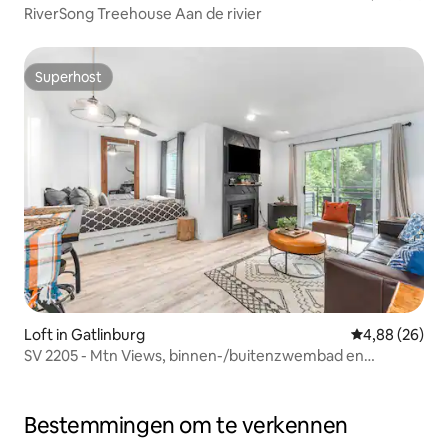
RiverSong Treehouse Aan de rivier
Superhost
Superhost
Loft in Gatlinburg
Gemiddelde be
4,88 (26)
SV 2205 - Mtn Views, binnen-/buitenzwembad en
bubbelbad
Bestemmingen om te verkennen