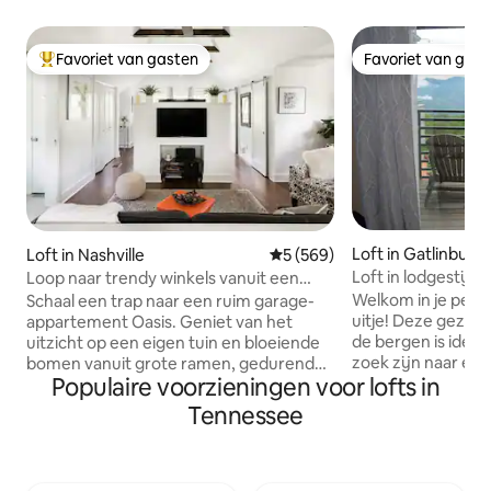
Favoriet van gasten
Favoriet van gas
Topfavoriet van gasten
Favoriet van gas
Loft in Gatlinburg
Loft in Nashville
Gemiddelde beoordeling van 5
5 (569)
Loft in lodgestijl -
Loop naar trendy winkels vanuit een
Nieuw interieur -
elegante loft in East Nashville
Welkom in je per
Schaal een trap naar een ruim garage-
uitje! Deze gezelli
appartement Oasis. Geniet van het
de bergen is ideaa
uitzicht op een eigen tuin en bloeiende
zoek zijn naar ee
bomen vanuit grote ramen, gedurende
Populaire voorzieningen voor lofts in
en kleine gezinnen
de lente en herfst. Gewelfde plafonds
comfort, plezier 
geven gevoel van luchtigheid. Maak
Tennessee
slechts enkele mi
fantastische maaltijden in een grote
topattracties van Gatlin
keuken in de open woonkamer. Let op:
wandelen in de Sm
Kinderen onder de 12 jaar zijn niet
verkennen van he
toegestaan. Vanwege open