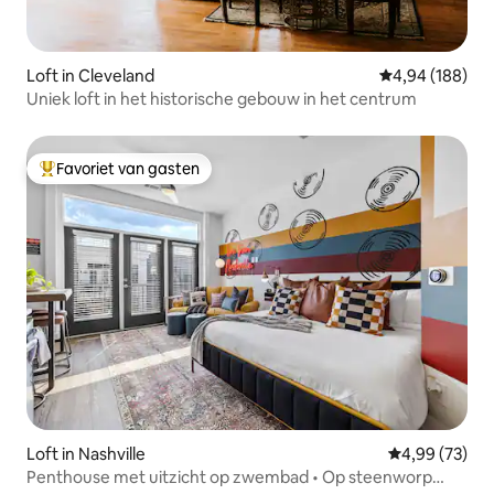
Loft in Cleveland
Gemiddelde beo
4,94 (188)
Uniek loft in het historische gebouw in het centrum
Favoriet van gasten
Topfavoriet van gasten
Loft in Nashville
Gemiddelde be
4,99 (73)
Penthouse met uitzicht op zwembad • Op steenworp