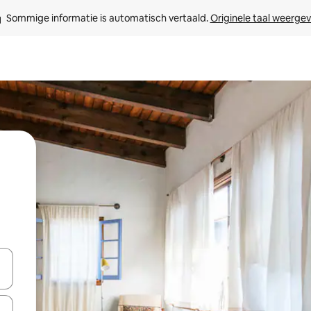
Sommige informatie is automatisch vertaald. 
Originele taal weerge
een keuze met je de pijltjestoetsen omhoog en omlaag, óf door te tik