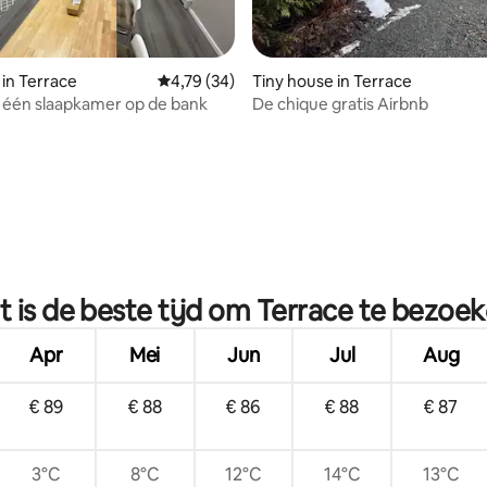
g van 4,92 uit 5, 12 recensies
 in Terrace
Gemiddelde beoordeling van 4,79 uit 5, 34 r
4,79 (34)
Tiny house in Terrace
 één slaapkamer op de bank
De chique gratis Airbnb
 is de beste tijd om Terrace te bezoe
Apr
Mei
Jun
Jul
Aug
€ 89
€ 88
€ 86
€ 88
€ 87
3°C
8°C
12°C
14°C
13°C