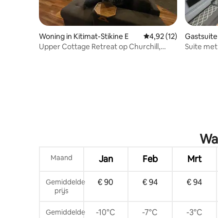
Woning in Kitimat-Stikine E
Gemiddelde beoordelin
4,92 (12)
Gastsuite
Upper Cottage Retreat op Churchill,
Suite met
Terras
Wat
Maand
Jan
Feb
Mrt
€ 90
€ 94
€ 94
Gemiddelde
prijs
-10°C
-7°C
-3°C
Gemiddelde