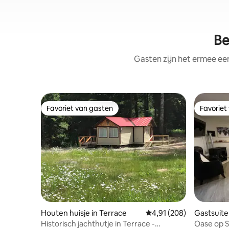
Be
Gasten zijn het ermee e
Favoriet van gasten
Favoriet
Favoriet van gasten
Favoriet
Houten huisje in Terrace
Gemiddelde beoordeling 
4,91 (208)
Gastsuite
Historisch jachthutje in Terrace -
Oase op 