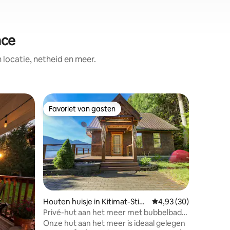
ace
ocatie, netheid en meer.
Woning in
Favoriet van gasten
Favorie
Favoriet van gasten
Favorie
huis aan
Ontspan aan
oevers va
Deze lux
pelletkac
slaapkam
tv, een m
tweepersoonsbed. D
benodigd
Houten huisje in Kitimat-Stiki
Gemiddelde beoordelin
4,93 (30)
vaatwasse
ne C (Part 1)
Privé-hut aan het meer met bubbelbad
ecensies
ochtendz
en buitensauna
Onze hut aan het meer is ideaal gelegen
het meer