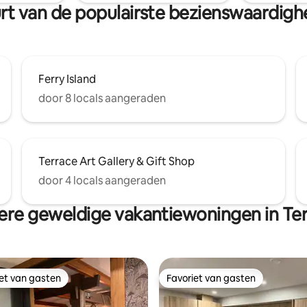
Lodge biedt een handige uitval
uurt van de populairste bezienswaardig
voor je verblijf.
Ferry Island
door 8 locals aangeraden
Terrace Art Gallery & Gift Shop
door 4 locals aangeraden
re geweldige vakantiewoningen in Te
iet van gasten
Favoriet van gasten
iet van gasten
Favoriet van gasten