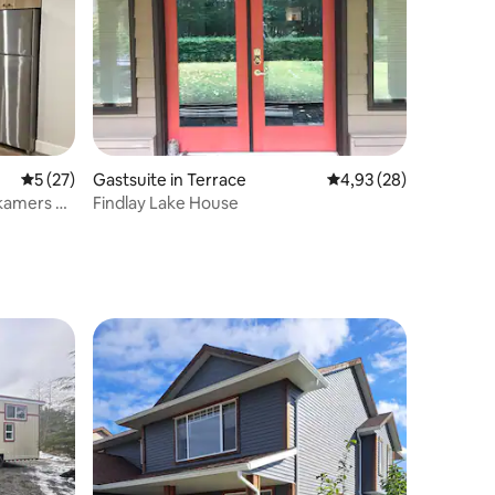
ecensies
Gemiddelde beoordeling van 5 uit 5, 27 recensies
5 (27)
Gastsuite in Terrace
Gemiddelde beoordelin
4,93 (28)
pkamers en
Findlay Lake House