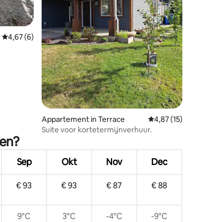
ecensies
Gemiddelde beoordeling van 4,67 uit 5, 6 recensies
4,67 (6)
Appartement in Terrace
Gemiddelde beoordelin
4,87 (15)
Suite voor kortetermijnverhuur.
ken?
Sep
Okt
Nov
Dec
€ 93
€ 93
€ 87
€ 88
9°C
3°C
-4°C
-9°C