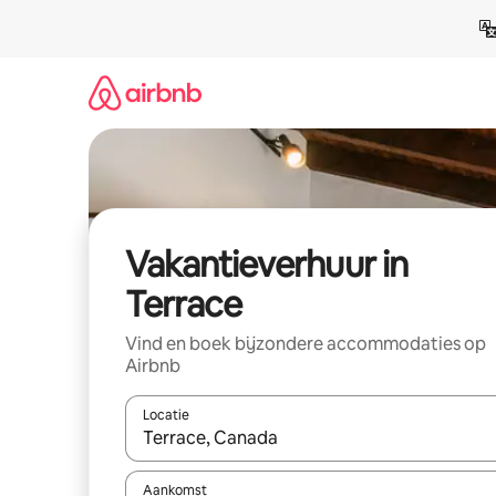
Ga
direct
naar
inhoud
Vakantieverhuur in
Terrace
Vind en boek bijzondere accommodaties op
Airbnb
Locatie
Wanneer er suggesties beschikbaar zijn, maak je 
Aankomst