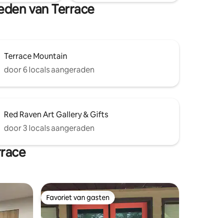
sbasis
heden van Terrace
Terrace Mountain
door 6 locals aangeraden
Red Raven Art Gallery & Gifts
door 3 locals aangeraden
rrace
Favoriet van gasten
Favoriet van gasten