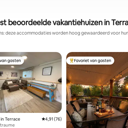
st beoordeelde vakantiehuizen in Terr
ens: deze accommodaties worden hoog gewaardeerd voor hun l
 van gasten
Favoriet van gasten
 van gasten
Topfavoriet van gasten
van 4,91 uit 5, 208 recensies
 in Terrace
Gemiddelde beoordeling van 4,91 uit 5, 76 r
4,91 (76)
Straume