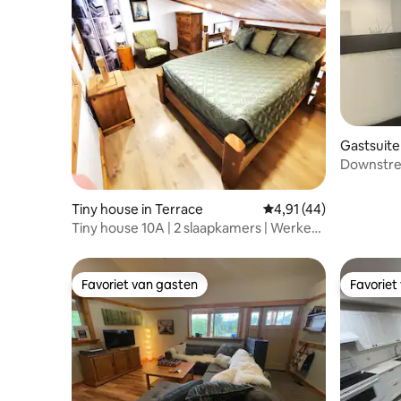
Gastsuite
Downstr
Tiny house in Terrace
Gemiddelde beoordelin
4,91 (44)
Tiny house 10A | 2 slaapkamers | Werken
en ontspannen
Favoriet van gasten
Favoriet
Favoriet van gasten
Favoriet