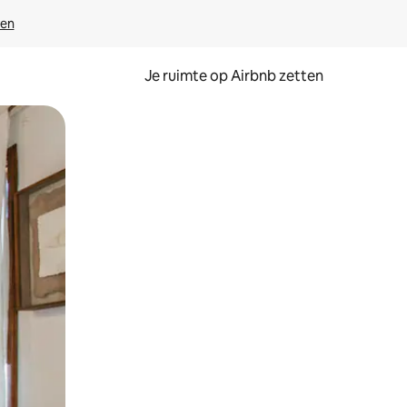
ven
Je ruimte op Airbnb zetten
ken of swipen.