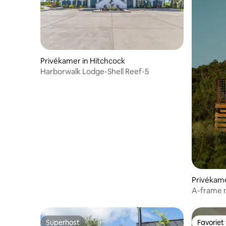
Privékamer in Hitchcock
Harborwalk Lodge-Shell Reef-5
Privékame
A-frame n
bij The C
Superhost
Favoriet