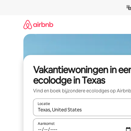
Ga
direct
naar
inhoud
Vakantiewoningen in ee
ecolodge in Texas
Vind en boek bijzondere ecolodges op Airbn
Locatie
Wanneer er suggesties beschikbaar zijn, maak je 
Aankomst