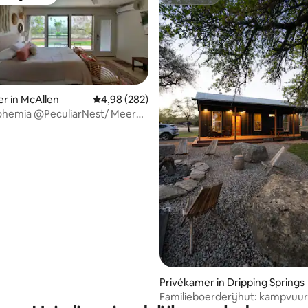
 van gasten
Superhost
r in McAllen
Gemiddelde beoordeling van 4,98 uit 5, 282 r
4,98 (282)
ohemia @PeculiarNest/ Meer
on
Privékamer in Dripping Springs
Familieboerderijhut: kampvuur