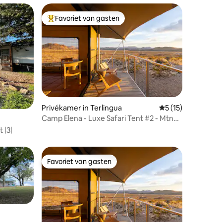
Favoriet van gasten
Topfavoriet van gasten
Privékamer in Terlingua
Gemiddelde beoorde
5 (15)
Camp Elena - Luxe Safari Tent #2 - Mtn
ecensies
Views
 |3|
Favoriet van gasten
Favoriet van gasten