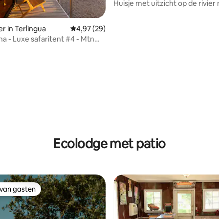
Huisje met uitzicht op de rivier
queensize tweepersoonsbed #
r in Terlingua
Gemiddelde beoordeling van 4,97 uit 5, 29 r
4,97 (29)
a - Luxe safaritent #4 - Mtn
Ecolodge met patio
 van gasten
 van gasten