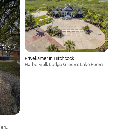
ecensies
Privékamer in Hitchcock
Harborwalk Lodge Green's Lake Room
 en