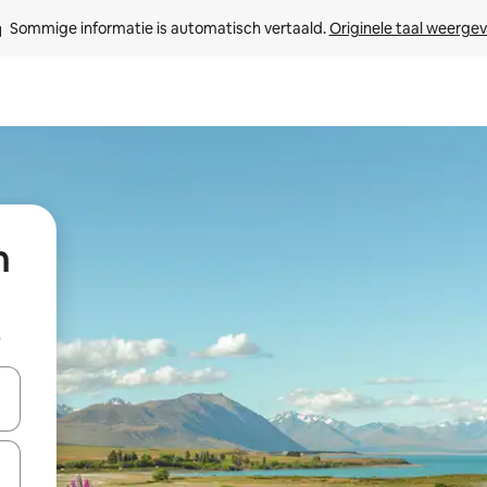
Sommige informatie is automatisch vertaald. 
Originele taal weerge
n
b
een keuze met je de pijltjestoetsen omhoog en omlaag, óf door te tik