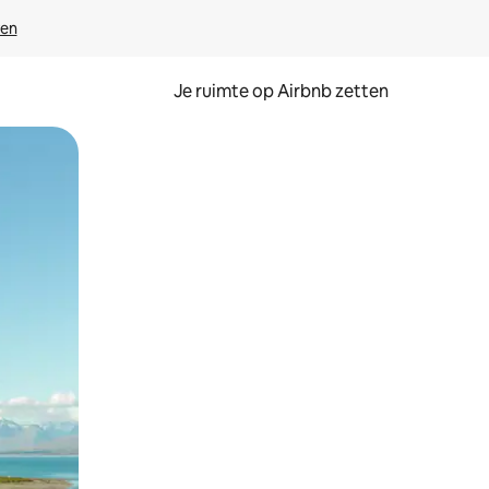
ven
Je ruimte op Airbnb zetten
ken of swipen.