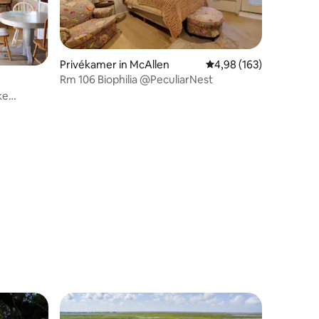
Privékamer in McAllen
Gemiddelde beoordeling
4,98 (163)
Rm 106 Biophilia @PeculiarNest
ke
ecensies