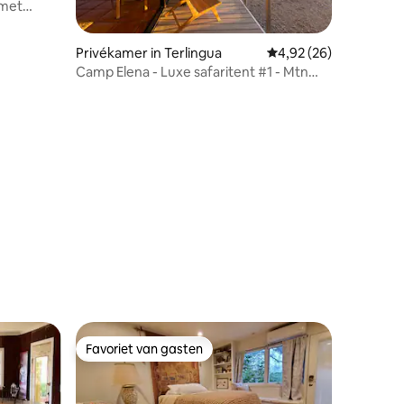
 met
18
ecensies
Privékamer in Terlingua
Gemiddelde beoordelin
4,92 (26)
Camp Elena - Luxe safaritent #1 - Mtn
Views
Favoriet van gasten
Favoriet van gasten