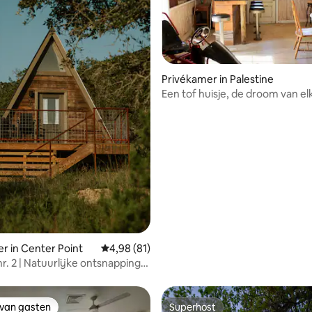
Privékamer in Palestine
Een tof huisje, de droom van el
fijnproever
r in Center Point
Gemiddelde beoordeling van 4,98 uit 5, 81 r
4,98 (81)
r. 2 | Natuurlijke ontsnapping
harmadillo
 van gasten
Superhost