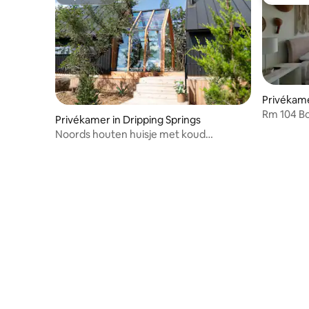
Superhost
Favoriet
Privékame
Rm 104 B
Privékamer in Dripping Springs
Concepti
Noords houten huisje met koud
dompelbad en eigen spa