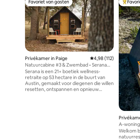
Favoriet van gasten
Favor
Favoriet van gasten
Topfavor
Privékamer in Paige
Gemiddelde beoordeling
4,98 (112)
Natuurcabine #3 & Zwembad • Serana
Austin TX Retraite
Serana is een 21+ boetiek wellness-
retraite op 53 hectare in de buurt van
Austin, gemaakt voor diegenen die willen
resetten, ontspannen en opnieuw
verbinden. We vragen dat alle gasten 21+
zijn. Verblijf in luxe hutten of gezellige
Kampinas en geniet van onze sauna,
cederhouten koude duik, overdekte
Privékame
fitnessruimte en luxe daglodge met
A-woning 
chef-keuken en gemeenschappelijke
heuveltop
Welkom bi
lounge. Koel af of ontspan bij onze twee
natuurres
zoutwaterzwembaden, omgeven door