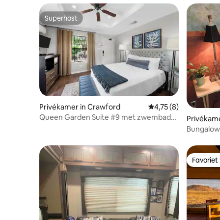
Superhost
Superhost
Privékamer in Crawford
Gemiddelde beoordeli
4,75 (8)
Queen Garden Suite #9 met zwembad
Privékame
@Gathering OaksRetreat
Bungalow 
Favoriet
Favoriet