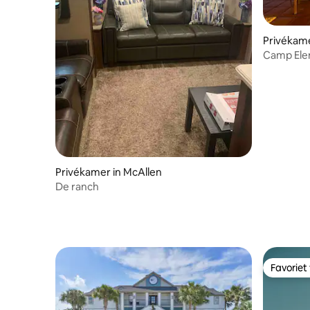
Privékame
Camp Elen
Views
Privékamer in McAllen
De ranch
Favoriet
Favoriet