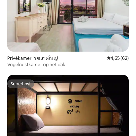
Privékamer in ตลาดใหญ่
Gemiddelde be
4,65 (62)
Vogelnestkamer op het dak
Superhost
Superhost