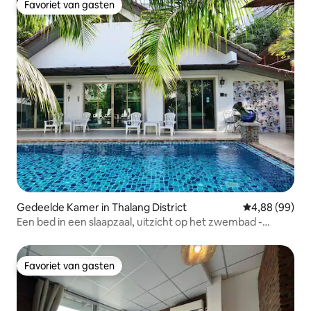
Favoriet van gasten
Favoriet van gasten
Gedeelde Kamer in Thalang District
Gemiddelde be
4,88 (99)
Een bed in een slaapzaal, uitzicht op het zwembad -
Phuket Airport
Favoriet van gasten
Favoriet van gasten