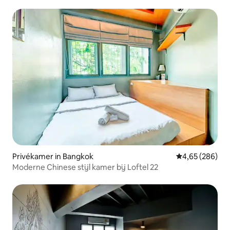
Privékamer in Bangkok
Gemiddelde beo
4,65 (286)
Moderne Chinese stijl kamer bij Loftel 22