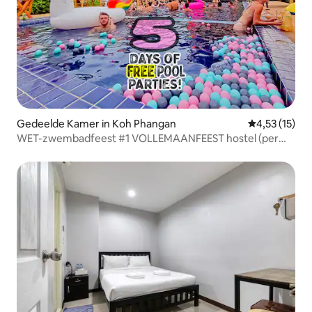
Gedeelde Kamer in Koh Phangan
Gemiddelde be
4,53 (15)
WET-zwembadfeest #1 VOLLEMAANFEEST hostel (per
bed)