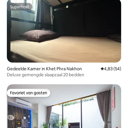
Superhost
Superhost
Gedeelde Kamer in Khet Phra Nakhon
Gemiddelde be
4,83 (54)
Deluxe gemengde slaapzaal 20 bedden
Favoriet van gasten
Favoriet van gasten