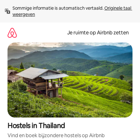
Ga
Sommige informatie is automatisch vertaald. 
Originele taal 
direct
weergeven
naar
inhoud
Je ruimte op Airbnb zetten
Hostels in Thailand
Vind en boek bijzondere hostels op Airbnb