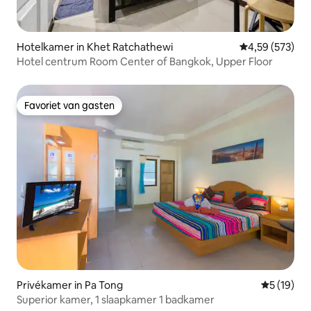
Hotelkamer in Khet Ratchathewi
Gemiddelde beo
4,59 (573)
Hotel centrum Room Center of Bangkok, Upper Floor
Favoriet van gasten
Favoriet van gasten
Privékamer in Pa Tong
Gemiddelde
5 (19)
Superior kamer, 1 slaapkamer 1 badkamer