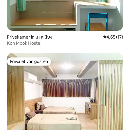
Privékamer in เกาะลิบง
Gemiddelde be
4,65 (17)
Koh Mook Hostel
Favoriet van gasten
Favoriet van gasten