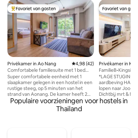
Favoriet van gasten
Favoriet van gas
Topfavoriet van gasten
Favoriet van gas
Privékamer in Ao Nang
Gemiddelde beoordeling van 4,9
4,98 (42)
Privékamer in Khe
ang
Comfortabele familiesuite met 1 bed
FamilieB•Kingsize
voor maximaal 4 personen
bed•MRT•NightMar
Super comfortabele eenheid met 1
*LAGE STIJGING, n
schoon
slaapkamer gelegen in een hostel in een
aardbeving HART 
rustige steeg, op 5 minuten van het
lopen naar Jood Fa
strand van Aonang. De kamer heeft 2
Dichtbij mrt & Nac
Populaire voorzieningen voor hostels in
zoneringen: slaapkamer met een
Privékamer en badkamer 
supercomfortabel kingsize bed en een
schoonmaken; stof
Thailand
woonkamer met een queensize
legen en handdoe
slaapbank (geschikt voor nog eens 2
Luxe en zeer comf
gasten), beide zones heeft een eigen
Een paar minuten 
airco. De eigen badkamer is voorzien
(metrostation) 'Th
van warme en koude kranen met
Center'. Omgeven