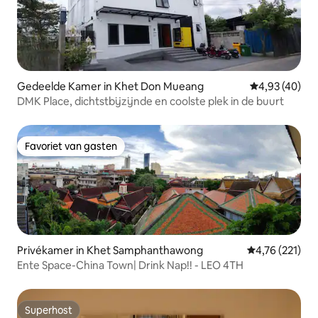
Gedeelde Kamer in Khet Don Mueang
Gemiddelde be
4,93 (40)
DMK Place, dichtstbijzijnde en coolste plek in de buurt
Favoriet van gasten
Favoriet van gasten
Privékamer in Khet Samphanthawong
Gemiddelde beo
4,76 (221)
Ente Space-China Town| Drink Nap!! - LEO 4TH
Superhost
Superhost