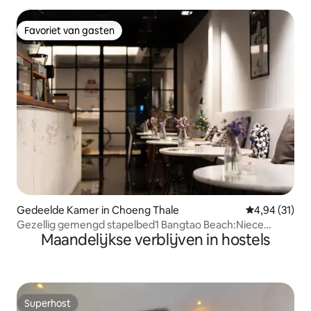
Favoriet van gasten
Favoriet van gasten
Gedeelde Kamer in Choeng Thale
Gemiddelde be
4,94 (31)
Gezellig gemengd stapelbed1 Bangtao Beach:Niece
Maandelijkse verblijven in hostels
hostel
Superhost
Superhost