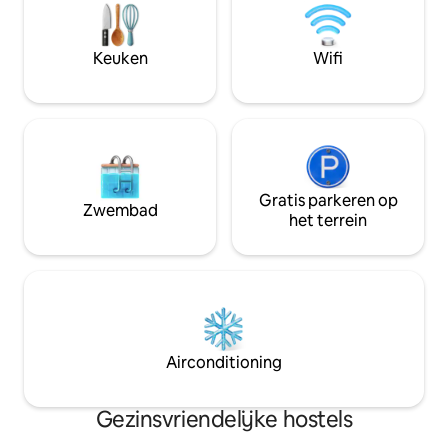
dubbele regendouches. Smart TV, Wifi,
restaurants, winke
Safebox en een set van tafel en stoelen.
en avondmarkt, vo
Zeer beroemd Thais restaurant direct
wifi, toiletartikel
Keuken
Wifi
naast de deur, 7 Elf ligt op 2 minuten
Maak het klaar om 
loopafstand, gratis strandhanddoeken!!
van huis te zijn
Gratis parkeren op
Zwembad
het terrein
Airconditioning
Gezinsvriendelijke hostels