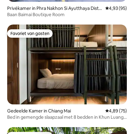
Privékamer in Phra Nakhon Si Ayutthaya Distri
Gemiddelde be
4,93 (95)
ct
Baan Baimai Boutique Room
Favoriet van gasten
Favoriet van gasten
Gedeelde Kamer in Chiang Mai
Gemiddelde be
4,89 (75)
Bed in gemengde slaapzaal met 8 bedden in Khun Luang
Hostel