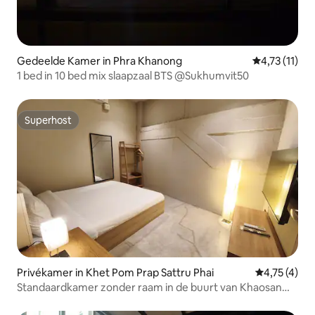
Gedeelde Kamer in Phra Khanong
Gemiddelde b
4,73 (11)
1 bed in 10 bed mix slaapzaal BTS @Sukhumvit50
Superhost
Superhost
Privékamer in Khet Pom Prap Sattru Phai
Gemiddelde b
4,75 (4)
Standaardkamer zonder raam in de buurt van Khaosan
Road