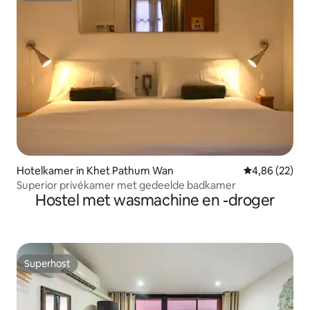
Hotelkamer in Khet Pathum Wan
Gemiddelde be
4,86 (22)
Superior privékamer met gedeelde badkamer
Hostel met wasmachine en -droger
Superhost
Superhost