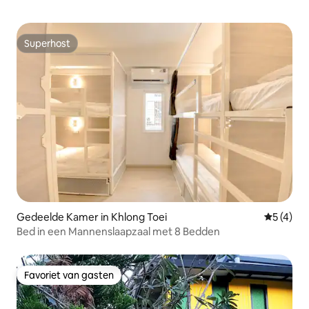
Superhost
Superhost
Gedeelde Kamer in Khlong Toei
Gemiddeld
5 (4)
Bed in een Mannenslaapzaal met 8 Bedden
Favoriet van gasten
Favoriet van gasten