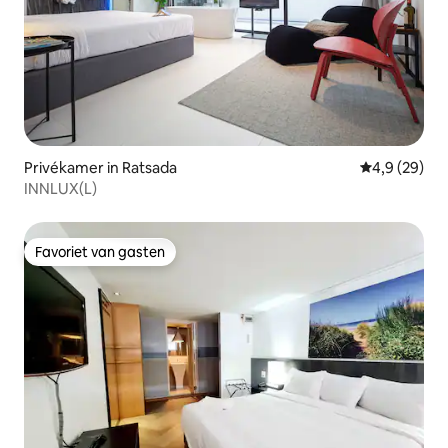
Privékamer in Ratsada
Gemiddelde b
4,9 (29)
INNLUX(L)
Favoriet van gasten
Favoriet van gasten