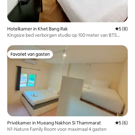
Hotelkamer in Khet Bang Rak
Gemiddeld
5 (8)
Kingsize bed verborgen studio op 100 meter van BTS
Taksin
Favoriet van gasten
Favoriet van gasten
Privékamer in Mueang Nakhon Si Thammarat
Gemiddeld
5 (6)
N1-Nature Family Room voor maximaal 4 gasten