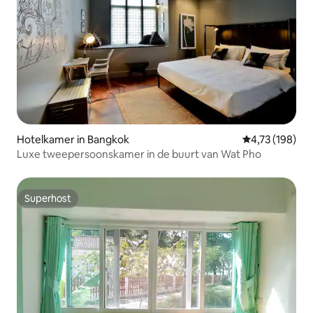
Hotelkamer in Bangkok
Gemiddelde beo
4,73 (198)
Luxe tweepersoonskamer in de buurt van Wat Pho
Superhost
Superhost