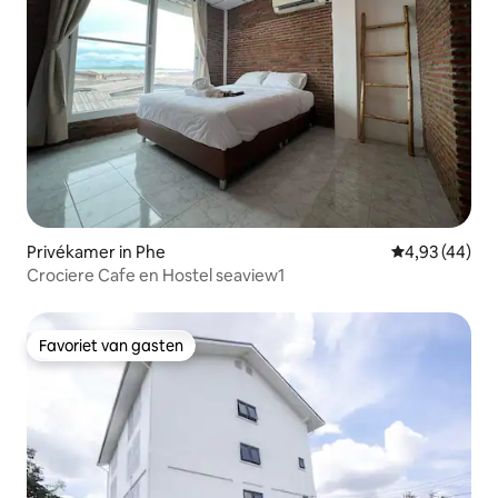
Privékamer in Phe
Gemiddelde be
4,93 (44)
Crociere Cafe en Hostel seaview1
Favoriet van gasten
Favoriet van gasten