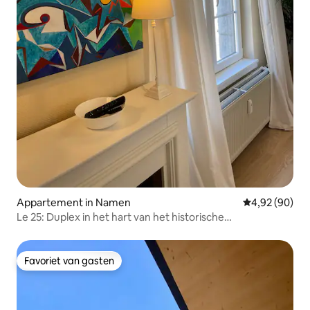
Appartement in Namen
Gemiddelde be
4,92 (90)
Le 25: Duplex in het hart van het historische
voetgangersgebied
Favoriet van gasten
Favoriet van gasten