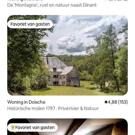
De 'Montagne', rust en natuur naast Dinant
Favoriet van gasten
Favoriet van gasten
Woning in Doische
Gemiddelde beo
4,88 (153)
Historische molen 1797 · Privérivier & Natuur
Favoriet van gasten
Topfavoriet van gasten