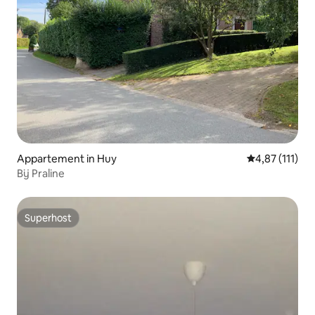
Appartement in Huy
Gemiddelde be
4,87 (111)
Bij Praline
Superhost
Superhost