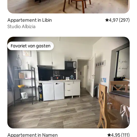
Appartement in Libin
Gemiddelde beo
4,97 (297)
Studio Albizia
Favoriet van gasten
Favoriet van gasten
Appartement in Namen
Gemiddelde be
4,95 (111)