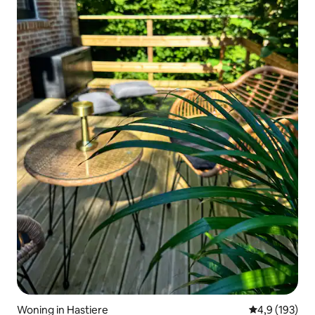
Woning in Hastiere
Gemiddelde be
4,9 (193)