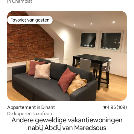
In Champiat
Favoriet van gasten
Favoriet van gasten
Appartement in Dinant
Gemiddelde beo
4,95 (109)
De koperen saxofoon
Andere geweldige vakantiewoningen
nabij Abdij van Maredsous