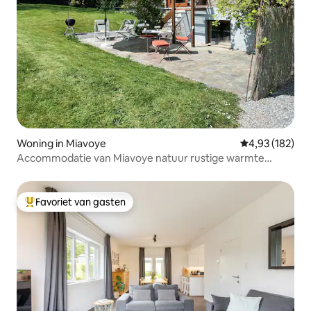
Woning in Miavoye
Gemiddelde beo
4,93 (182)
Accommodatie van Miavoye natuur rustige warmte
uitzicht.
Favoriet van gasten
Topfavoriet van gasten