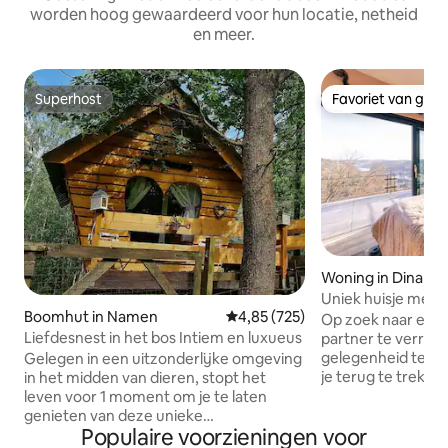
worden hoog gewaardeerd voor hun locatie, netheid
en meer.
Superhost
Favoriet van gas
Superhost
Favoriet van gas
Woning in Dinant
Uniek huisje met g
Boomhut in Namen
Gemiddelde beoordeling van 4,85
4,85 (725)
privé wellness
Op zoek naar een 
Liefdesnest in het bos Intiem en luxueus
partner te verras
gelegenheid te v
Gelegen in een uitzonderlijke omgeving
je terug te trekke
in het midden van dieren, stopt het
locatie na een st
leven voor 1 moment om je te laten
naar El Clandestin
genieten van deze unieke
Populaire voorzieningen voor
het midden van ee
accommodatie alle comfort. Dubbele