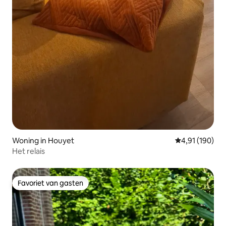
Woning in Houyet
Gemiddelde beo
4,91 (190)
Het relais
Favoriet van gasten
Favoriet van gasten