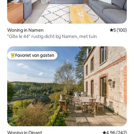
Woning in Namen
Gemiddelde 
5 (100)
"Gîte le 44" rustig dicht bij Namen, met tuin
Favoriet van gasten
Topfavoriet van gasten
Woning in Dinant
Gemiddelde beo
4,96 (242)