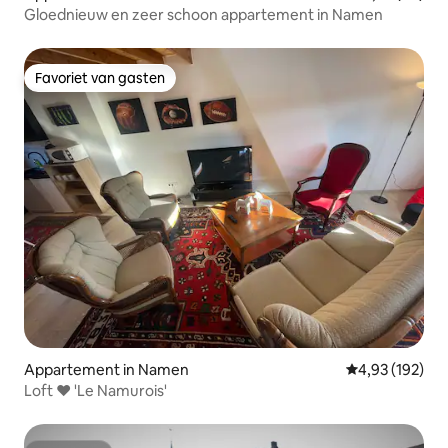
Gloednieuw en zeer schoon appartement in Namen
Favoriet van gasten
Favoriet van gasten
Appartement in Namen
Gemiddelde beo
4,93 (192)
Loft ❤️ 'Le Namurois'