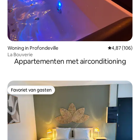
Woning in Profondeville
Gemiddelde beo
4,87 (106)
La Bouverie
Appartementen met airconditioning
Favoriet van gasten
Favoriet van gasten