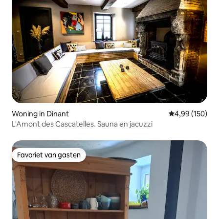
Woning in Dinant
Gemiddelde beo
4,99 (150)
L'Amont des Cascatelles. Sauna en jacuzzi
Favoriet van gasten
Favoriet van gasten