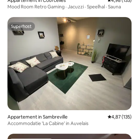
Appartement in Courcelles
Gemiddelde beo
4,98 (133)
Mood Room Retro Gaming · Jacuzzi · Speelhal · Sauna
Superhost
Superhost
Appartement in Sambreville
Gemiddelde beo
4,87 (135)
Accommodatie 'La Cabine' in Auvelais