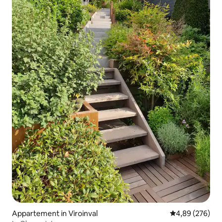
Appartement in Viroinval
Gemiddelde beo
4,89 (276)