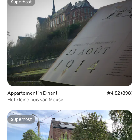
Superhost
Superhost
Appartement in Dinant
Gemiddelde beo
4,82 (898)
Het kleine huis van Meuse
Superhost
Superhost