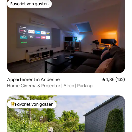
Favoriet van gasten
Favoriet van gasten
Appartement in Andenne
Gemiddelde beo
4,86 (132)
Home Cinema & Projector | Airco | Parking
Favoriet van gasten
Topfavoriet van gasten