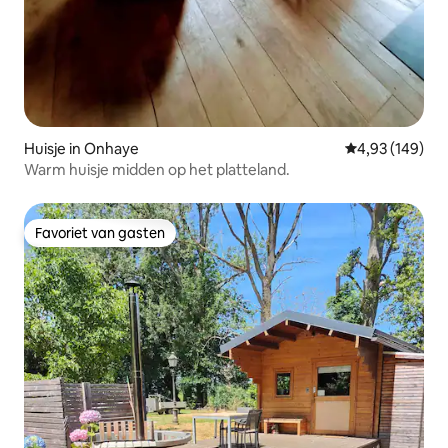
Huisje in Onhaye
Gemiddelde beo
4,93 (149)
Warm huisje midden op het platteland.
Favoriet van gasten
Favoriet van gasten