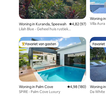
Woning in
Villa Aur
Woning in Kuranda, Speewah
Gemiddelde beoordeling
4,82 (97)
en dicht b
Lilah Blue - Geheel huis rustiek
regenwoud privé
Favoriet van gasten
Favoriet
Topfavoriet van gasten
Favoriet
Woning in Palm Cove
Gemiddelde beoordeling 
4,98 (180)
Woning i
SPIRE - Palm Cove Luxury
Da White
strand