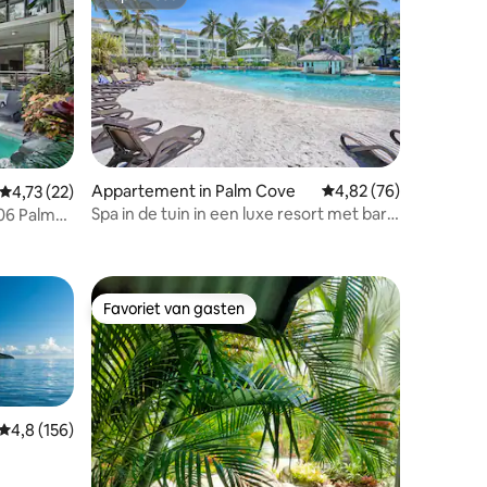
Superhost
Appartement in Palm Cove
Gemiddelde beoordelin
4,82 (76)
ecensies
Gemiddelde beoordeling van 4,73 uit 5, 22 recensies
4,73 (22)
Spa in de tuin in een luxe resort met bar
06 Palm
in het zwembad
Favoriet van gasten
Favoriet van gasten
Gemiddelde beoordeling van 4,8 uit 5, 156 recensies
4,8 (156)