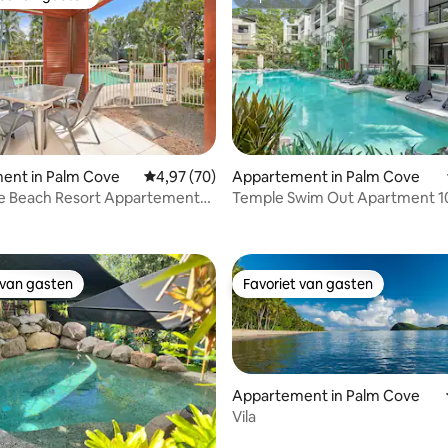
iet van gasten
Superhost
ent in Palm Cove
Gemiddelde beoordeling van 4,97 uit 5, 70 r
4,97 (70)
Appartement in Palm Cove
e Beach Resort Appartement
Temple Swim Out Apartment 1
 van 4,95 uit 5, 20 recensies
 slaapkamers
Cove
 van gasten
Favoriet van gasten
 van gasten
Favoriet van gasten
Appartement in Palm Cove
Vila