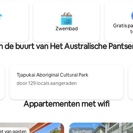
 duurzame woning, ontworpen
toegang tot het strand hoef je 
 op: Niet geschikt
maar van het dek af te stappen
en. Zie regels. 20
je genieten van een kopje thee
ijden naar het CBD en de
rustig drankje met uitzicht op z
n. Dicht bij noordelijke
in slaap vallen terwijl je naar d
Gratis p
Zwembad
0
luistert.
t
naar Kuranda en 40 minuten
 Douglas.
in de buurt van Het Australische Pantse
Tjapukai Aboriginal Cultural Park
door 129 locals aangeraden
Appartementen met wifi
iet van gasten
Superhost