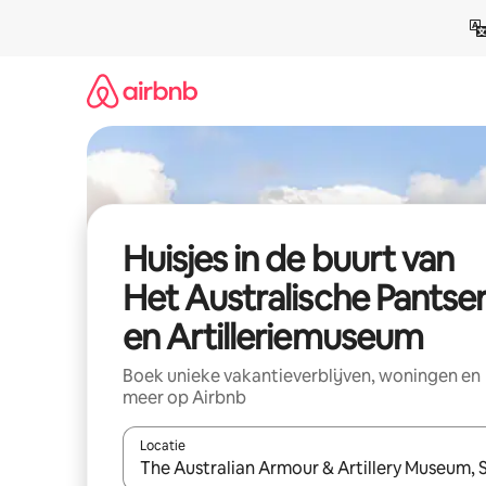
Ga
direct
naar
inhoud
Huisjes in de buurt van
Het Australische Pantser
en Artilleriemuseum
Boek unieke vakantieverblijven, woningen en
meer op Airbnb
Locatie
Wanneer er suggesties beschikbaar zijn, maak je 