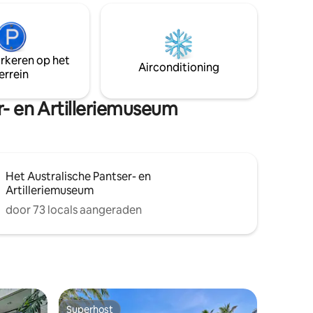
alleen
aankomstdag toe. De uitchecktijd is
. Hier kun
11.00 uur, maar in de meeste gevallen
 of een
kan het zonder kosten worden verlengd
ee. Ervaar
tot 18.00 uur. Stuur de verhuurder een
e golven
arkeren op het
bericht als je de beschikbaarheid van laat
Airconditioning
errein
uitchecken voorafgaand aan de
reservering wilt bevestigen.
r- en Artilleriemuseum
Het Australische Pantser- en
Artilleriemuseum
door 73 locals aangeraden
Superhost