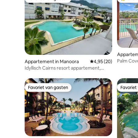
Favoriet van gasten
Topfavor
Appartem
Palm Cov
Appartement in Manoora
Gemiddelde beoordeling
4,95 (20)
met twee
Idyllisch Cairns resort appartement,
perfect voor iedereen.
Favoriet van gasten
Favoriet
Favoriet van gasten
Favoriet