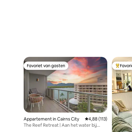
Favoriet van gasten
Favor
Favoriet van gasten
Topfavor
Appartement in Cairns City
Gemiddelde beoordeling
4,88 (113)
The Reef Retreat | Aan het water bij
Reef Terminal