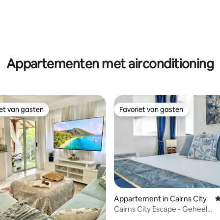
Appartementen met airconditioning
iet van gasten
Favoriet van gasten
iet van gasten
Favoriet van gasten
 van 4,88 uit 5, 113 recensies
Appartement in Cairns City
G
Cairns City Escape - Geheel
appartement met zwembad