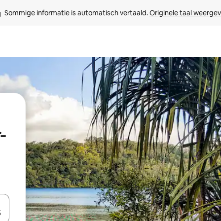
Sommige informatie is automatisch vertaald. 
Originele taal weerge
-
een keuze met je de pijltjestoetsen omhoog en omlaag, óf door te tik