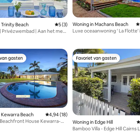
Woning in Machans Beach
G
 Trinity Beach
Gemiddelde beoordeling van 5 uit 5, 3 r
5 (3)
Luxe oceaanwoning ' La Flotte' 
a | Privézwembad | Aan het meer
 van 4,82 uit 5, 97 recensies
Qld
ij het strand
 van gasten
Favoriet van gasten
 van gasten
Favoriet van gasten
van 4,98 uit 5, 180 recensies
n Kewarra Beach
Gemiddelde beoordeling van 4,94 uit 5, 18 r
4,94 (18)
 Beachfront House Kewarra-
Woning in Edge Hill
G
Bamboo Villa - Edge Hill Cairns 
Huisdiervriendelijk