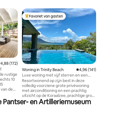
Houten h
Favoriet van gasten
Favor
Topfavoriet van gasten
Topfavo
Spring H
Garden R
Ontsnap i
toevluch
Kuranda V
eigentij
buitenba
regenwou
en wilde 
speciaal uitje. Ontspannen
emiddelde beoordeling van 4,88 uit 5, 172 recensies
4,88 (172)
Verjongen Minimumverblijf van
ecensies
d
Woning in Trinity Beach
Gemiddelde beoordeling
4,96 (141)
nachten.
de rustige
boekingen 
Luxe woning met vijf sterren en een
lechts 10
een teru
prachtig zwembad ⭐️⭐️⭐️⭐️⭐️
Resortwonend op zijn best in deze
15
dan privé
volledig voorziene grote privéwoning
n van de
gereducee
met airconditioning en een prachtig
et strand
rechtstr
uitzicht op de Koraalzee, prachtige grote
te
e Pantser- en Artilleriemuseum
ruimtes en een absoluut prachtig
zwembad. Haal het meeste uit je
zee vanaf
vakantieperiode. Deze accommodatie
 directe
staat inchecken al om 08.00 uur op de