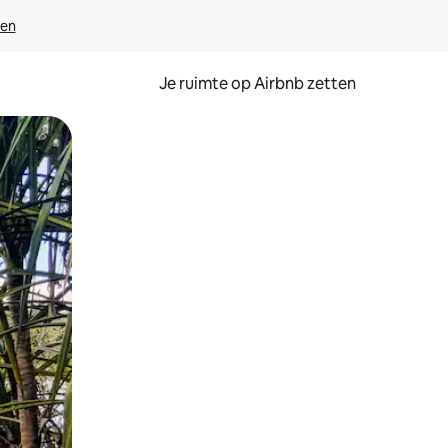
ven
Je ruimte op Airbnb zetten
ken of swipen.