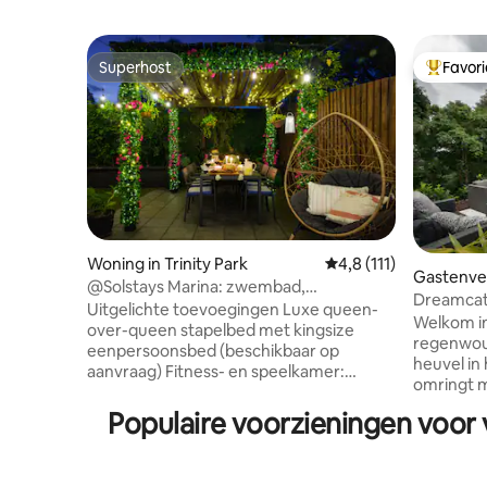
Superhost
Favor
Superhost
Topfavor
Woning in Trinity Park
Gemiddelde beoordelin
4,8 (111)
Gastenverb
@Solstays Marina: zwembad,
Dreamcatcher: Ha
fitnessruimte, speelkamer en SUV-
Uitgelichte toevoegingen Luxe queen-
Rainfore
Welkom in
verhuur
over-queen stapelbed met kingsize
regenwou
eenpersoonsbed (beschikbaar op
heuvel in
aanvraag) Fitness- en speelkamer:
omringt m
tafeltennis, airhockey, biljart, basketbal,
scrubvoge
speelhal en muurschildering van het
Populaire voorzieningen voor 
inheemse dieren. He
Great Barrier Reef Tuinplezier:
gastenver
gigantische Jenga, gigantische Connect
deel uit 
4, glijbaan, opblaasbare zwembaden,