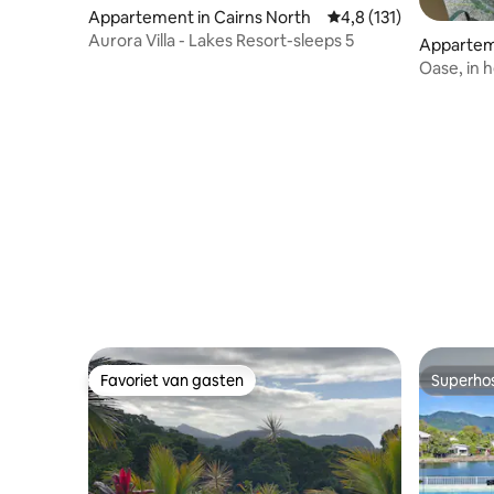
Appartement in Cairns North
Gemiddelde beoordelin
4,8 (131)
Aurora Villa - Lakes Resort-sleeps 5
Apparteme
Oase, in 
Favoriet van gasten
Superho
Favoriet van gasten
Superho