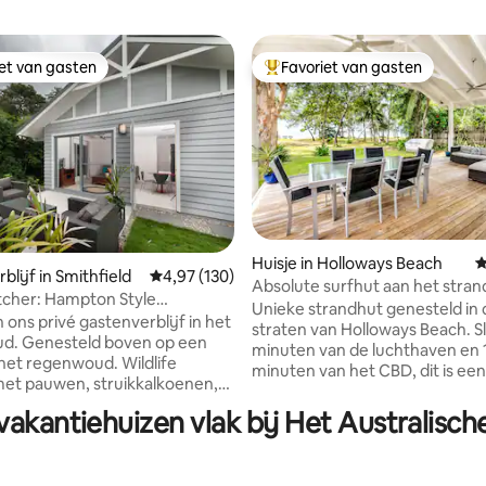
iet van gasten
Favoriet van gasten
iet van gasten
Topfavoriet van gasten
g van 4,8 uit 5, 111 recensies
Huisje in Holloways Beach
G
lijf in Smithfield
Gemiddelde beoordeling van 4,97 uit 5, 130 r
4,97 (130)
Absolute surfhut aan het stran
mpton Style
Unieke strandhut genesteld in 
st Guesthouse
 ons privé gastenverblijf in het
straten van Holloways Beach. S
d. Genesteld boven op een
minuten van de luchthaven en 
 het regenwoud. Wildlife
minuten van het CBD, dit is ee
et pauwen, struikkalkoenen,
weinige absolute locaties aan h
l, adelaars en andere
in Cairns en biedt een plek om 
vakantiehuizen vlak bij Het Australisch
t volledig privé
ontsnappen. De gezellige open
blijf is bijna nieuw en maakt
woonruimte heeft uitzicht op 
van ons National Award-
het dek en de voorkamers. Met