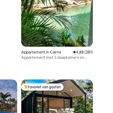
ecensies
Appartement in Cairns
Gemiddelde beoordeling
4,88 (281)
Appartement met 2 slaapkamers en
zwembadingang vanaf je balkon
Favoriet van gasten
Topfavoriet van gasten