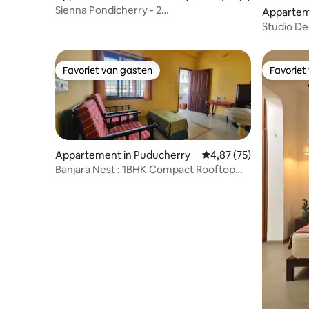
Sienna Pondicherry - 2
Appartem
slaapkamers/hal/keuken in Heritage
Studio De
Town
Rock Bea
Favoriet van gasten
Favoriet
Favoriet van gasten
Favoriet
Appartement in Puducherry
Gemiddelde beoordeling
4,87 (75)
Banjara Nest : 1BHK Compact Rooftop
Condo