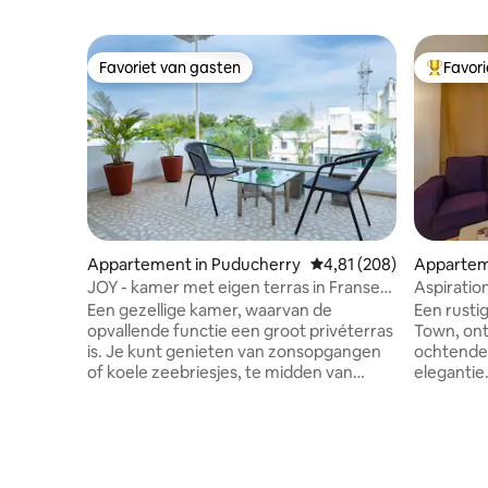
Favoriet van gasten
Favor
Favoriet van gasten
Topfavor
Appartement in Puducherry
Gemiddelde beoordeling 
4,81 (208)
Appartem
JOY - kamer met eigen terras in Franse
Aspiratio
stad
jacuzzi
Een gezellige kamer, waarvan de
Een rustig
opvallende functie een groot privéterras
Town, on
is. Je kunt genieten van zonsopgangen
ochtenden,
of koele zeebriesjes, te midden van
elegantie.
rustgevende planten in een prachtig
weerspieg
ontworpen ruimte. De kamer is voorzien
comfort. Deze ruimte beschikt over een
van een kingsize bed, een kledingkast,
eigen jac
een minikoelkast, een waterkoker en
comfortab
een flatscreen-tv, met theezakjes, koffie
wordt ge