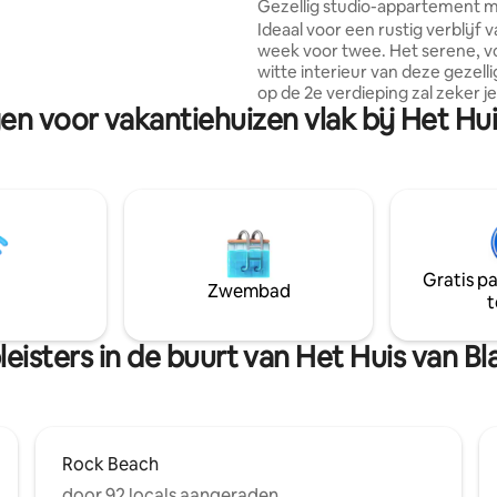
Gezellig studio-appartement m
angzame, moeiteloze
Ideaal voor een rustig verblijf 
ngoed, een
week voor twee. Het serene, vo
itgeruste keuken, snelle wifi,
witte interieur van deze gezelli
liging en volledige
op de 2e verdieping zal zeker je
 Perfect gelegen, op
en voor vakantiehuizen vlak bij Het H
veroveren en je een comfortabe
nkele minuten afstand van
in Pondicherry bieden.
randen en de belangrijkste stad.
@peacefulinpondi Wij zijn centraal
gelegen in een smal straatje in 
schilderachtige vissersdorp
Kuruchikuppam, één straat ve
van de strandpromenade en o
loopafstand van de White Town
Gratis p
Franse wijk en supermarkten.
Zwembad
t
PARKEREN: Parkeren van fietse
is gratis, veilig en beveiligd op
de buurt. Locals parkeren ook
eisters in de buurt van Het Huis van 
Rock Beach
door 92 locals aangeraden