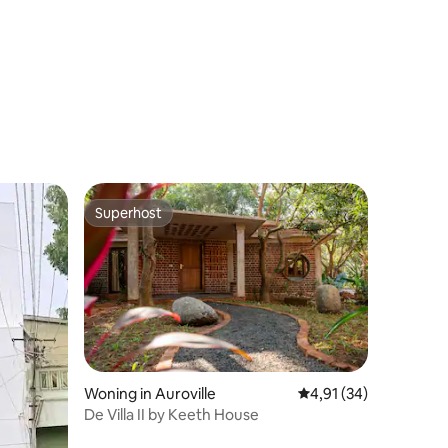
ecensies
Superhost
Superhost
Woning in Auroville
Gemiddelde beoordelin
4,91 (34)
ecensies
De Villa II by Keeth House