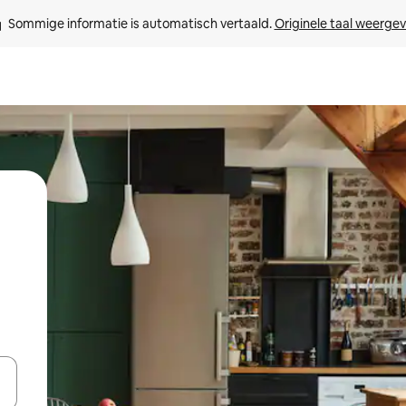
Sommige informatie is automatisch vertaald. 
Originele taal weerge
een keuze met je de pijltjestoetsen omhoog en omlaag, óf door te tik