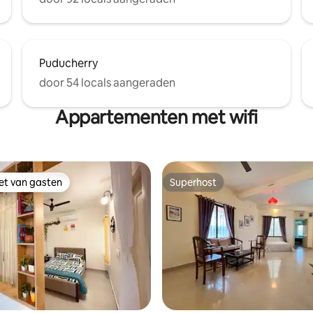
Puducherry
door 54 locals aangeraden
Appartementen met wifi
iet van gasten
Superhost
iet van gasten
Superhost
g van 4,83 uit 5, 6 recensies