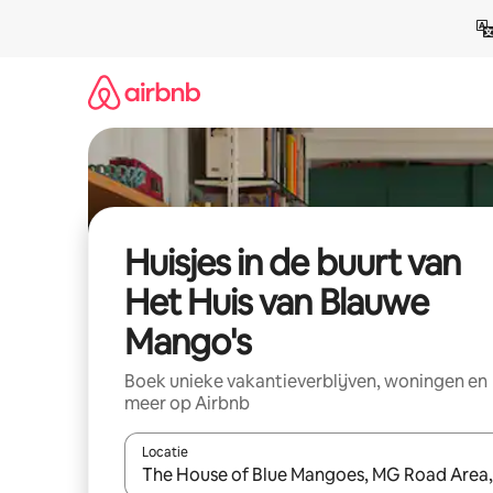
Ga
direct
naar
inhoud
Huisjes in de buurt van
Het Huis van Blauwe
Mango's
Boek unieke vakantieverblijven, woningen en
meer op Airbnb
Locatie
Wanneer er suggesties beschikbaar zijn, maak je 