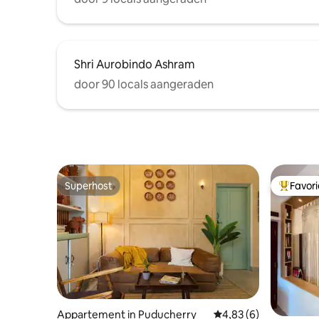
Shri Aurobindo Ashram
door 90 locals aangeraden
Superhost
Favor
Superhost
Topfavor
Appartement in Puducherry
Gemiddelde beoordelin
4,83 (6)