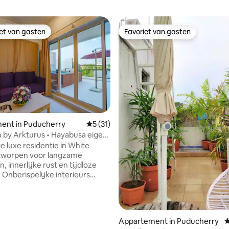
iet van gasten
Favoriet van gasten
iet van gasten
Favoriet van gasten
van 4,81 uit 5, 208 recensies
ent in Puducherry
Gemiddelde beoordeling van 5 uit 5, 31 
5 (31)
n by Arkturus • Hayabusa eigen
e luxe residentie in White
tworpen voor langzame
 innerlijke rust en tijdloze
 Onberispelijke interieurs
elen verfijning en moeiteloos
uzzi met water dat op een
ele natuurlijke temperatuur
Appartement in Puducherry
G
houden, waardoor het perfect