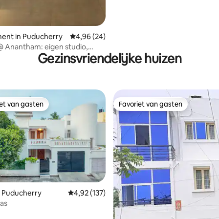
ent in Puducherry
Gemiddelde beoordeling van 4,96 uit 5, 24 r
4,96 (24)
 Anantham: eigen studio,
Gezinsvriendelijke huizen
huiselijk
iet van gasten
Favoriet van gasten
iet van gasten
Favoriet van gasten
n Puducherry
Gemiddelde beoordeling van 4,92 uit 5, 137 r
4,92 (137)
as
eling van 5 uit 5, 8 recensies