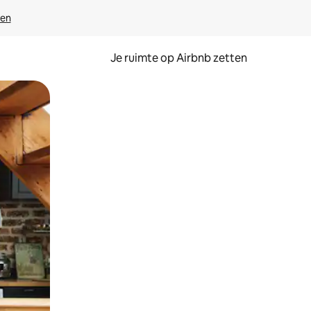
ven
Je ruimte op Airbnb zetten
ken of swipen.