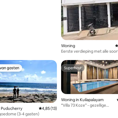
Woning
G
Eerste verdieping met alle soo
absoluut comfort
 van gasten
Superhost
 van gasten
Superhost
Woning in Kuilapalayam
“Villa 73 Koze” - gezellige
n Puducherry
Gemiddelde beoordeling van 4,85 uit 5, 13 r
4,85 (13)
privézwembadvilla
goedome (3-4 gasten)
 van 4,97 uit 5, 36 recensies