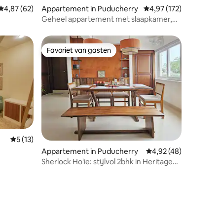
ecensies
Gemiddelde beoordeling van 4,87 uit 5, 62 recensies
4,87 (62)
Appartement in Puducherry
Gemiddelde beoordeling
4,97 (172)
Geheel appartement met slaapkamer,
hal, keuken in de buurt van Rock Beach
en White Town
Favoriet van gasten
Favoriet van gasten
Gemiddelde beoordeling van 5 uit 5, 13 recensies
5 (13)
Appartement in Puducherry
Gemiddelde beoordelin
4,92 (48)
Sherlock Ho'ie: stijlvol 2bhk in Heritage
Town