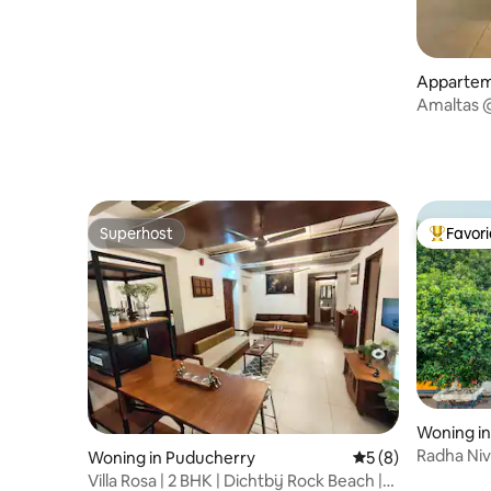
Appartem
Amaltas @
rustig en 
Superhost
Favor
Superhost
Topfavor
Woning i
Radha Niv
Woning in Puducherry
Gemiddelde beoord
5 (8)
Villa Rosa | 2 BHK | Dichtbij Rock Beach |