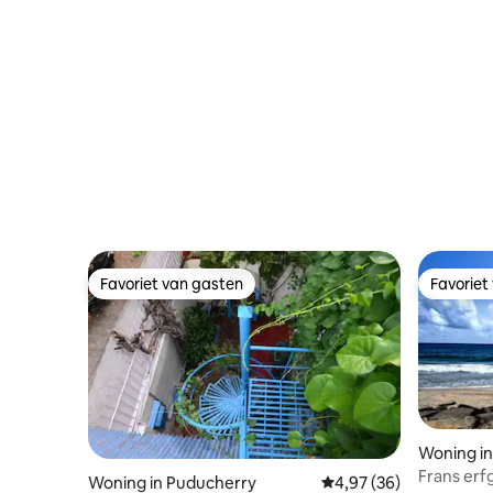
White Town
Favoriet van gasten
Favoriet
Favoriet van gasten
Favoriet
Woning i
Frans erf
Woning in Puducherry
Gemiddelde beoordeling
4,97 (36)