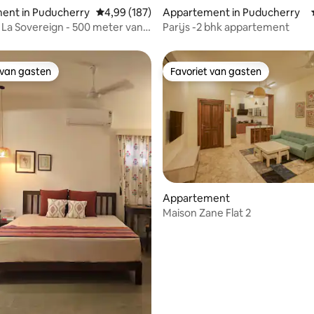
ent in Puducherry
Gemiddelde beoordeling van 4,99 uit 5, 187 r
4,99 (187)
Appartement in Puducherry
 La Sovereign - 500 meter van
Parijs -2 bhk appartement
ch
 van gasten
Favoriet van gasten
 van gasten
Favoriet van gasten
 van 4,87 uit 5, 75 recensies
Appartement
Maison Zane Flat 2