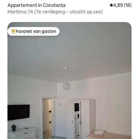
Appartement in Constanța
Gemiddelde be
4,89 (18)
Maritimo 7A (7e verdieping – uitzicht op zee)
Favoriet van gasten
Topfavoriet van gasten