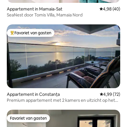
Appartement in Mamaia-Sat
Gemiddelde be
4,98 (40)
SeaNest door Tomis Villa, Mamaia Nord
Favoriet van gasten
Topfavoriet van gasten
Appartement in Constanța
Gemiddelde be
4,99 (72)
Premium appartement met 2 kamers en uitzicht op het
meer, vlak bij Rex Beach
Favoriet van gasten
Favoriet van gasten