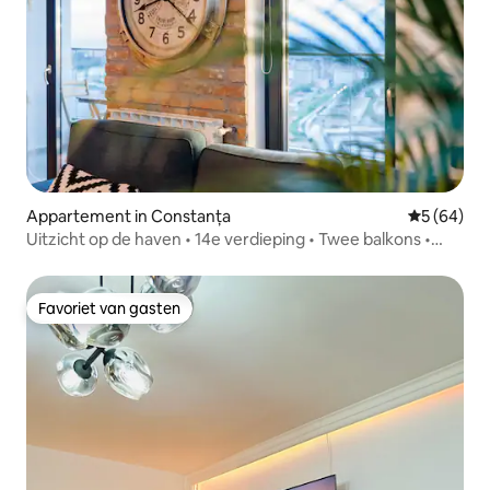
Appartement in Constanța
Gemiddelde
5 (64)
Uitzicht op de haven • 14e verdieping • Twee balkons •
Designappartement
Favoriet van gasten
Favoriet van gasten