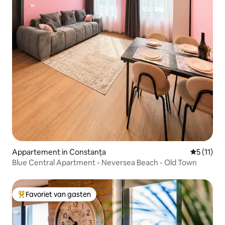
Appartement in Constanța
Gemiddeld
5 (11)
Blue Central Apartment - Neversea Beach - Old Town
Favoriet van gasten
Topfavoriet van gasten