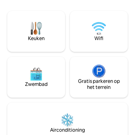
gebied met pubs, 
lawaaierige muziek van de clubs. Alle
restaurants. Je ku
ramen zijn groot en bieden uitzicht op
avonden aan de ku
het meer vanuit elke kamer. Onlangs
drinken op een ter
ingericht en uitgerust (queensize
Het appartement is
bedden, airconditioning in alle kamers,
met alles wat je n
spa-achtige douche, vaatwasser en een
Tijdens de zomer 
Keuken
Wifi
wasmachine-droger), is dit de perfecte
zee belemmerd d
plek om te ontspannen!
Gratis parkeren op
Zwembad
het terrein
Airconditioning