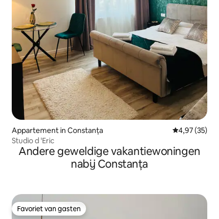
Appartement in Constanța
Gemiddelde be
4,97 (35)
Studio d 'Eric
Andere geweldige vakantiewoningen
nabij Constanța
Favoriet van gasten
Favoriet van gasten