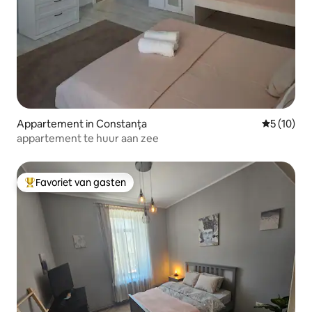
Appartement in Constanța
Gemiddelde
5 (10)
appartement te huur aan zee
Favoriet van gasten
Topfavoriet van gasten