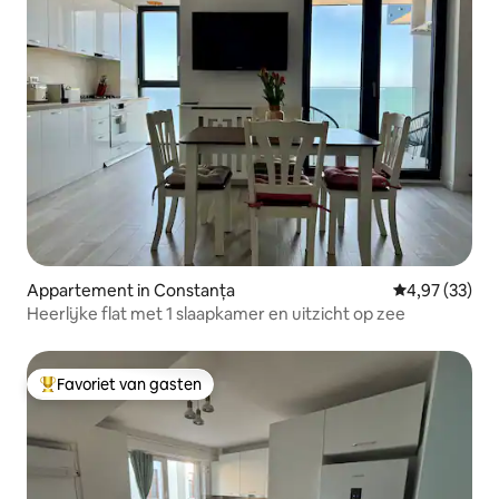
Appartement in Constanța
Gemiddelde be
4,97 (33)
Heerlijke flat met 1 slaapkamer en uitzicht op zee
Favoriet van gasten
Topfavoriet van gasten