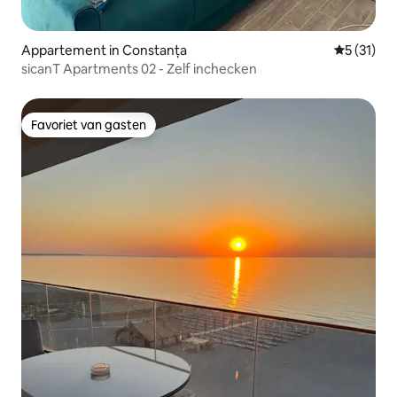
Appartement in Constanța
Gemiddelde
5 (31)
sicanT Apartments 02 - Zelf inchecken
Favoriet van gasten
Favoriet van gasten