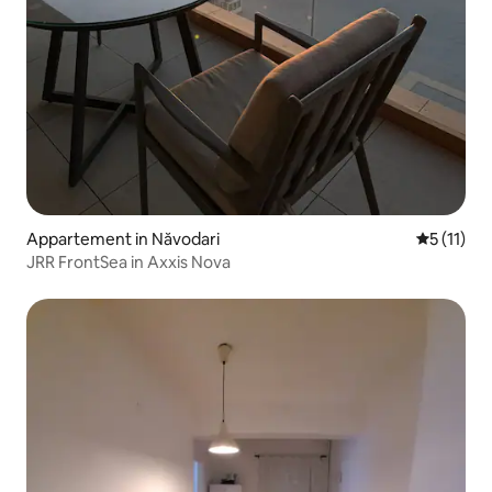
Appartement in Năvodari
Gemiddeld
5 (11)
JRR FrontSea in Axxis Nova