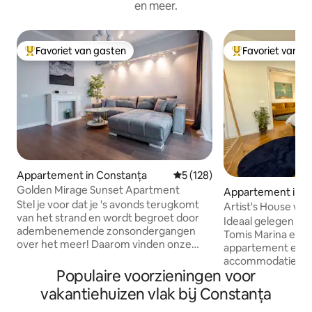
en meer.
Favoriet van gasten
Favoriet van g
Topfavoriet van gasten
Topfavoriet van 
Appartement in Constanța
Gemiddelde beoordeling van 5
5 (128)
Golden Mirage Sunset Apartment
Appartement in C
Stel je voor dat je 's avonds terugkomt
Artist's House wit
van het strand en wordt begroet door
Tomis Marina
Ideaal gelegen aa
adembenemende zonsondergangen
Tomis Marina en Ca
over het meer! Daarom vinden onze
appartement een 
gasten dit appartement geweldig.
accommodatie met
Gelegen in het centrum van Mamaia,
Populaire voorzieningen voor
slechts tien minut
ben je op slechts drie minuten lopen van
strand. Je bent o
vakantiehuizen vlak bij Constanța
de zee, maar geniet je van een rustige
van Ovid-plein, h
oase die volledig vrij is van de