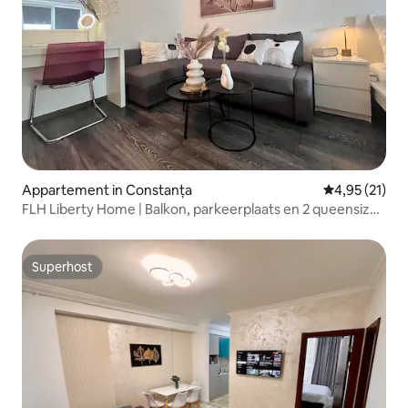
Appartement in Constanța
Gemiddelde be
4,95 (21)
FLH Liberty Home | Balkon, parkeerplaats en 2 queensize
bedden
Superhost
Superhost