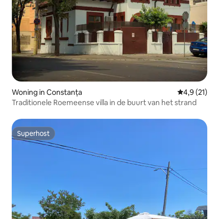
Woning in Constanța
Gemiddelde b
4,9 (21)
Traditionele Roemeense villa in de buurt van het strand
Superhost
Superhost