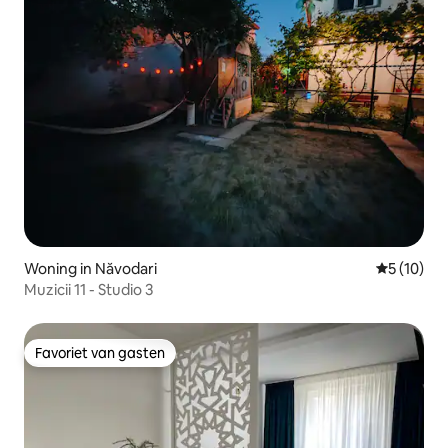
Woning in Năvodari
Gemiddelde
5 (10)
Muzicii 11 - Studio 3
Favoriet van gasten
Favoriet van gasten