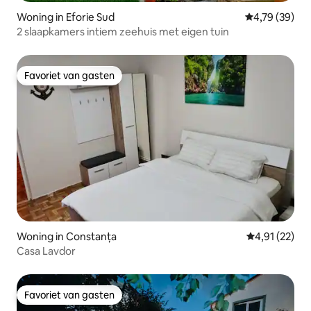
Woning in Eforie Sud
Gemiddelde be
4,79 (39)
2 slaapkamers intiem zeehuis met eigen tuin
Favoriet van gasten
Favoriet van gasten
Woning in Constanța
Gemiddelde be
4,91 (22)
Casa Lavdor
Favoriet van gasten
Favoriet van gasten