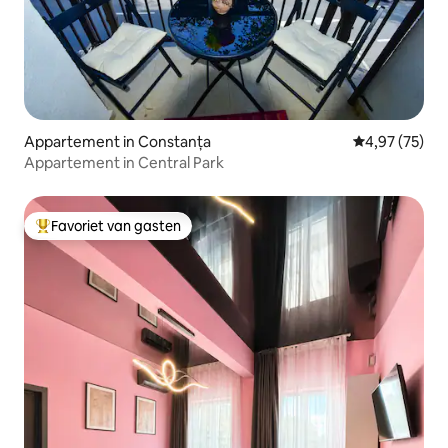
Appartement in Constanța
Gemiddelde be
4,97 (75)
Appartement in Central Park
Favoriet van gasten
Topfavoriet van gasten