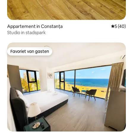
Appartement in Constanța
Gemiddelde
5 (40)
Studio in stadspark
Favoriet van gasten
Favoriet van gasten