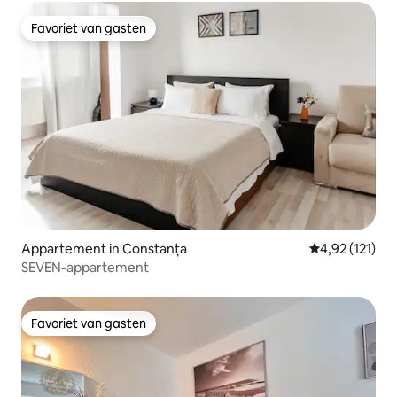
Favoriet van gasten
Favoriet van gasten
Appartement in Constanța
Gemiddelde beo
4,92 (121)
SEVEN-appartement
Favoriet van gasten
Favoriet van gasten