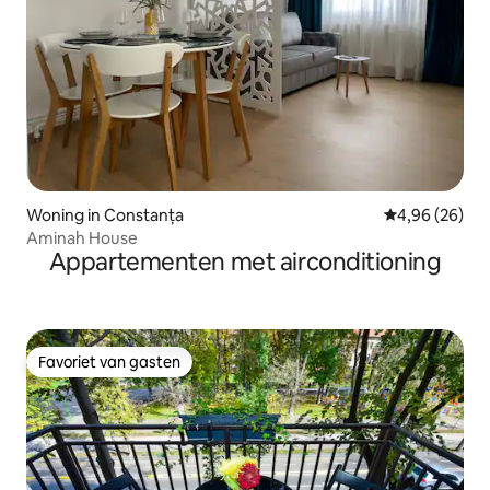
Woning in Constanța
Gemiddelde be
4,96 (26)
Aminah House
Appartementen met airconditioning
Favoriet van gasten
Favoriet van gasten