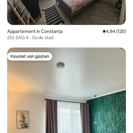
Appartement in Constanța
Gemiddelde beo
4,94 (120)
ZIG ZAG 4 - Oude stad
Favoriet van gasten
Favoriet van gasten